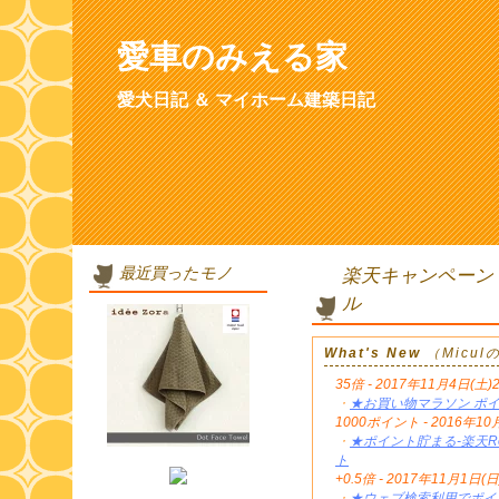
愛車のみえる家
愛犬日記 ＆ マイホーム建築日記
最近買ったモノ
楽天キャンペーン
ル
What's New
（Micu
35倍 - 2017年11月4日(土)
・
★お買い物マラソン ポイ
1000ポイント - 2016年
・
★ポイント貯まる-楽天Re
ト
+0.5倍 - 2017年11月1日(日
・
★ウェブ検索利用でポイン