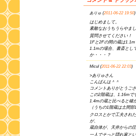
コメント & トラッ
ありゅ (
2011-06-22 19:50
)
はじめまして。
素敵なおうちうらやましい
質問させてください！
1Fと2Fの間の蔵は1.1
1.1mの場合、書斎と
か・・・？
Micul (
2011-06-22 22:03
)
>ありゅさん
こんばんは＾＾
コメントありがとうご
この2階蔵は、1.16
1.4mの蔵と比べると
（うちの1階蔵は土間部1
クロスとかで工夫され
が、
蔵自体が、天井からの
一人でそっと隠れ家とい