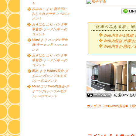
ト
みみみこ より 新生活に
おしゃれカーテン へのコ
メント
おきはな より パンダ中
「愛車のみえる家」関
華食器-ラーメン丼 への
コメント
Web内覧会-1階蔵
Micul より パンダ中華食
Web内覧会-外構(
器-ラーメン丼 へのコメ
Web内覧会-階段／
ント
おきはな より パンダ中
華食器-ラーメン丼 への
コメント
匿名 より Web内覧会-ダ
イニング(シンプルモダ
ン) へのコメント
Micul より Web内覧会-ダ
イニング(シンプルモダ
ン) へのコメント
カテゴリ
:
10.■web内覧会■
,
1階