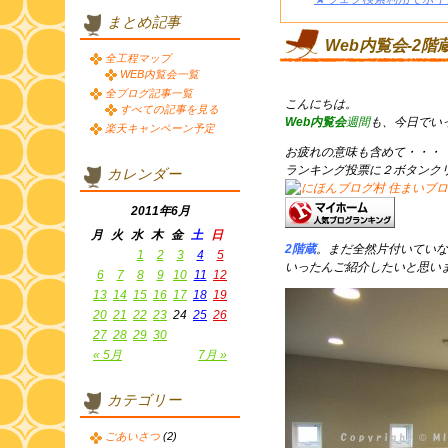
まとめ記事
Web内覧会-2階
全工程マップ
WEB内覧会一覧
全ブログ記事一覧
こんにちは。
すべての記事を見る
Web内覧会
週間
も、今日でい
楽天キャンペーン予定
お疲れの意味も含めて・・・
ランキング投票に２ボタンク
カレンダー
2011年6月
月
火
水
木
金
土
日
2階蔵
。まだ全然片付いていな
1
2
3
4
5
いったんご紹介したいと思い
6
7
8
9
10
11
12
13
14
15
16
17
18
19
20
21
22
23
24
25
26
27
28
29
30
« 5月
7月 »
カテゴリー
ごあいさつ
(2)