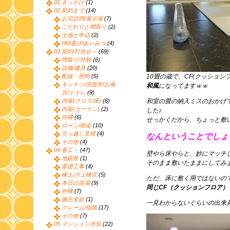
01.きっかけ
(1)
02.契約まで
(14)
お宅訪問/展示場
(7)
こだわりと間取り
(2)
土地と申込
(2)
HM選び/あいみつ
(4)
03.契約/打合せ～
(69)
間取り/外観
(6)
設備/建具
(20)
配線・照明
(5)
10畳の蔵で、CF(クッション
キッチン/洗面所/お風
和風
になってますｗｗ
呂/トイレ
(9)
内装(クロス/床)
(8)
和室の畳の納入ミスのおかげ
内装(カーテン)
(2)
した♪
外構
(6)
せっかくだから、ちょっと敷
ローン/税金
(10)
引っ越し見積
(4)
なんということでしょ
その他
(4)
04.着工～
(47)
壁やら床やらと、妙にマッチ
地鎮祭
(1)
そのまま敷いたままにしてみ
基礎工事
(4)
棟上げ/上棟式
(5)
ただ、床に敷く用ではないの
本日の現場
(9)
同じCF（クッションフロア）
外構
(7)
施主支給
(1)
一見わからないぐらいの出来
クレーム/指摘
(17)
その他
(7)
05.マンション売却
(22)