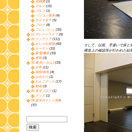
光熱費
(1)
グルメ
(15)
ゴルフ
(1)
パソコン環境
(4)
カメラ女子
(5)
ブログ
(8)
ごにょごにょ
(35)
12.ガレージライフ
(6)
20.インテリア
(111)
おしゃれ雑貨
(60)
そして、以前、手違いで扉と
カーテン
(15)
構造上の確認等が行われた結
家電/機器
(33)
照明
(3)
30.愛犬(いおん)
(33)
日常
(11)
病院/病気
(4)
お出かけ
(1)
わんこグッズ
(17)
動画
(3)
40.育児ブログ
(1)
グッズ
(1)
99.楽天ポイント攻略
(37)