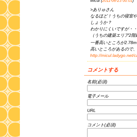
Micul (
2011-06-23 00:01
)
>ありゅさん
なるほど！うちの寝室
しょうか？
わかりにくいですが・
（うちの建築エリア2階
一番高いところが2.78
高いところがあるので
http://micul.ladygo.net
コメントする
名前(必須)
電子メール
URL
コメント(必須)