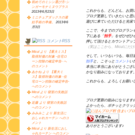
初めてのミシン選び方-シ
ンガーモナミヌウプラス
これからも、どんどん、お買
2013年6月23日
ブログ更新していきたいと思
ミニチュアダックスの避
遊びに来ていただけると光栄
妊手術の準備。
2013年6
月3日
ここで、今までのブログラン
下にある「
拍手
」をぜひぜひ
コメントRSS
押して頂けるとカウントアッ
（実はここから、Miculに
Micul より 【重大ミス】
そして。いつもいつも、毎日
取得対価の対象 -住宅ロ
拍手
と、こそっと
コメント
い
ーン控除の確定申告- へ
のコメント
本当に本当にありがとうござ
あかね より 【重大ミ
かなり励みになっております
ス】取得対価の対象 -住
これからも、よろしくお願いします 
宅ローン控除の確定申告-
へのコメント
Micul より 寝室の失敗話
へのコメント
ブログ更新の励みになります
近藤 より 寝室の失敗話
よかったら、ポチッとクリッ
へのコメント
みみみこ より 新生活に
おしゃれカーテン へのコ
メント
ありがとうございます♪
Micul より 新生活におし
ゃれカーテン へのコメン