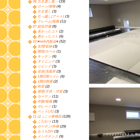
06.引き渡し後～
(19)
ローン/保険
(4)
引き渡し
(3)
引っ越し(アート)
(3)
クレーム/指摘
(11)
07.総合評価
(8)
良かったコト
(2)
悪かったコト
(6)
10.■web内覧会■
(52)
玄関/収納
(3)
階段/ホール
(1)
キッチン
(6)
ダイニング
(3)
リビング
(3)
浴室/洗面所
(3)
1階/2階トイレ
(6)
1階/2階蔵
(2)
和室
(2)
寝室/子供・洋室
(3)
カーテン
(11)
外観/植栽
(8)
ガレージ
(1)
ペット(犬)
(3)
11.ほっこり家物語
(128)
こだわり
(13)
ガーデン/外構
(29)
おうちDIY
(3)
メンテナンス
(9)