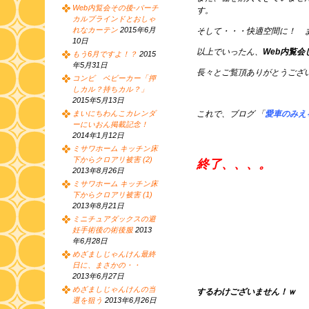
Web内覧会その後-バーチ
す。
カルブラインドとおしゃ
れなカーテン
2015年6月
そして・・・快適空間に！ 
10日
以上でいったん、
Web内覧会
もう6月ですよ！？
2015
年5月31日
長々とご覧頂ありがとうござ
コンビ ベビーカー「押
しカル？持ちカル？」
2015年5月13日
まいにちわんこカレンダ
これで、ブログ 「
愛車のみえ
ーにいおん掲載記念！
2014年1月12日
ミサワホーム キッチン床
下からクロアリ被害 (2)
終了、、、。
2013年8月26日
ミサワホーム キッチン床
下からクロアリ被害 (1)
2013年8月21日
ミニチュアダックスの避
妊手術後の術後服
2013
年6月28日
めざましじゃんけん最終
日に、まさかの・・
2013年6月27日
めざましじゃんけんの当
するわけございません！ｗ
選を狙う
2013年6月26日