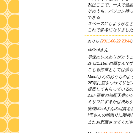
私はここで、一人で通
そのうち、パソコン持
できる
スペースにしようかな
これで参考になりまし
ありゅ (
2011-06-22 23:44
)
>Miculさん
早速のレスありがとう
2Fは1.16mの蔵なんで
こもる部屋としては落
Miculさんのおうちのよ
2F蔵に窓をつけてリビ
提案してもらっている
2.5F寝室の勾配天井
ミサワにするかは決め
実際Miculさんの写真
HEさんの頑張りに期待
またお邪魔させてくだ