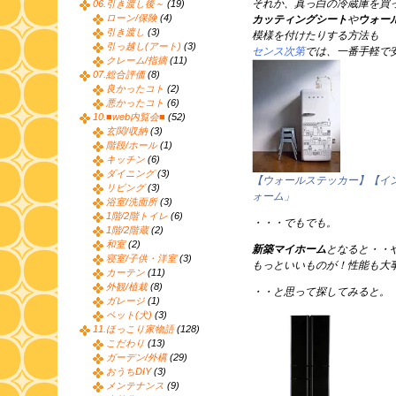
それか、真っ白の冷蔵庫を買
06.引き渡し後～
(19)
ローン/保険
(4)
カッティングシート
や
ウォー
引き渡し
(3)
模様を付けたりする方法も
引っ越し(アート)
(3)
センス次第
では、一番手軽で
クレーム/指摘
(11)
07.総合評価
(8)
良かったコト
(2)
悪かったコト
(6)
10.■web内覧会■
(52)
玄関/収納
(3)
階段/ホール
(1)
キッチン
(6)
ダイニング
(3)
【ウォールステッカー】【イ
リビング
(3)
ォーム」
浴室/洗面所
(3)
1階/2階トイレ
(6)
・・・でもでも。
1階/2階蔵
(2)
和室
(2)
新築マイホーム
となると・・
寝室/子供・洋室
(3)
もっといいものが！性能も大
カーテン
(11)
外観/植栽
(8)
・・と思って探してみると。
ガレージ
(1)
ペット(犬)
(3)
11.ほっこり家物語
(128)
こだわり
(13)
ガーデン/外構
(29)
おうちDIY
(3)
メンテナンス
(9)