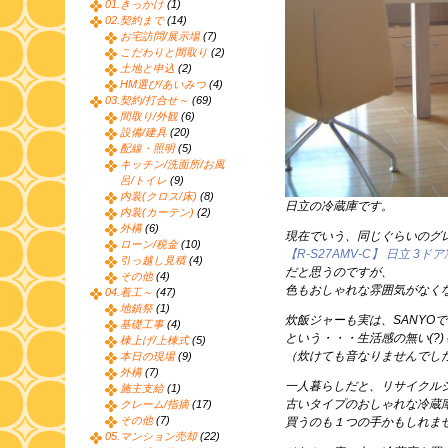
01.きっかけ
(1)
02.契約まで
(14)
お宅訪問/展示場
(7)
こだわりと間取り
(2)
土地と申込
(2)
HM選び/あいみつ
(4)
03.契約/打合せ～
(69)
間取り/外観
(6)
設備/建具
(20)
配線・照明
(5)
キッチン/洗面所/お風
呂/トイレ
(9)
内装(クロス/床)
(8)
日立の冷蔵庫です。
内装(カーテン)
(2)
外構
(6)
現在でいう、同じぐらいのグ
ローン/税金
(10)
【R-S27AMV-C】 日立 3
引っ越し見積
(4)
だと思うのですが、
その他
(4)
色もおしゃれな雰囲気がなく
04.着工～
(47)
地鎮祭
(1)
炊飯ジャーも実は、SANYO
基礎工事
(4)
という・・・生活感の無い(?
棟上げ/上棟式
(5)
（炊けても音なりませんでし
本日の現場
(9)
外構
(7)
一人暮らしだと、リサイクル
施主支給
(1)
古いタイプのおしゃれな冷蔵
クレーム/指摘
(17)
その他
(7)
買うのも１つの手かもしれま
05.マンション売却
(22)