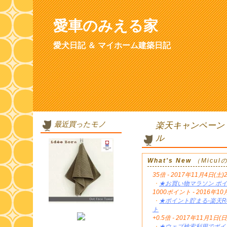
愛車のみえる家
愛犬日記 ＆ マイホーム建築日記
最近買ったモノ
楽天キャンペーン
ル
What's New
（Micu
35倍 - 2017年11月4日(土)
・
★お買い物マラソン ポイ
1000ポイント - 2016年
・
★ポイント貯まる-楽天Re
ト
+0.5倍 - 2017年11月1日(日
・
★ウェブ検索利用でポイン