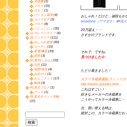
光熱費
(1)
グルメ
(15)
ゴルフ
(1)
パソコン環境
(4)
おしゃれ！だけど、値段もか
カメラ女子
(5)
amadana（アマダナ）
や
GE
ブログ
(8)
ごにょごにょ
(35)
20万超え・・
12.ガレージライフ
(6)
さすがのブランドです。
20.インテリア
(111)
おしゃれ雑貨
(60)
カーテン
(15)
家電/機器
(33)
それで、ですね。
照明
(3)
見つけました☆
30.愛犬(いおん)
(33)
日常
(11)
病院/病気
(4)
たどり着きました！
お出かけ
(1)
わんこグッズ
(17)
カラー冷蔵庫通販 ラシックカ
動画
(3)
http://rashic.jp/index.html
40.育児ブログ
(1)
これはすごい！
グッズ
(1)
好きなメーカーの冷蔵庫を
99.楽天ポイント攻略
こうやってカラー冷蔵庫に・
(37)
次、買い替える時は、
絶対この、カラー冷蔵庫だわ～