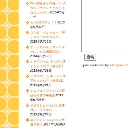
Web内覧会その後-バーチ
カルブラインドとおしゃ
れなカーテン
2015年6月
10日
もう6月ですよ！？
2015
年5月31日
コンビ ベビーカー「押
しカル？持ちカル？」
2015年5月13日
まいにちわんこカレンダ
ーにいおん掲載記念！
2014年1月12日
ミサワホーム キッチン床
Spam Protection by
WP-SpamFr
下からクロアリ被害 (2)
2013年8月26日
ミサワホーム キッチン床
下からクロアリ被害 (1)
2013年8月21日
ミニチュアダックスの避
妊手術後の術後服
2013
年6月28日
めざましじゃんけん最終
日に、まさかの・・
2013年6月27日
めざましじゃんけんの当
選を狙う
2013年6月26日