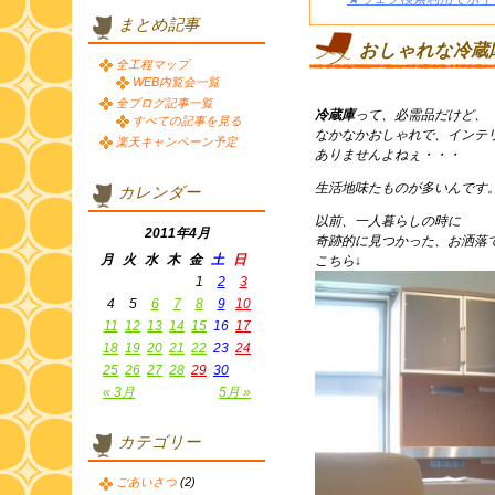
まとめ記事
おしゃれな冷蔵
全工程マップ
WEB内覧会一覧
全ブログ記事一覧
冷蔵庫
って、必需品だけど、
すべての記事を見る
なかなかおしゃれで、インテ
楽天キャンペーン予定
ありませんよねぇ・・・
生活地味たものが多いんです
カレンダー
以前、一人暮らしの時に
2011年4月
奇跡的に見つかった、お洒落
月
火
水
木
金
土
日
こちら↓
1
2
3
4
5
6
7
8
9
10
11
12
13
14
15
16
17
18
19
20
21
22
23
24
25
26
27
28
29
30
« 3月
5月 »
カテゴリー
ごあいさつ
(2)