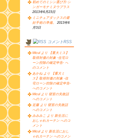
初めてのミシン選び方-シ
ンガーモナミヌウプラス
2013年6月23日
ミニチュアダックスの避
妊手術の準備。
2013年6
月3日
コメントRSS
Micul より 【重大ミス】
取得対価の対象 -住宅ロ
ーン控除の確定申告- へ
のコメント
あかね より 【重大ミ
ス】取得対価の対象 -住
宅ローン控除の確定申告-
へのコメント
Micul より 寝室の失敗話
へのコメント
近藤 より 寝室の失敗話
へのコメント
みみみこ より 新生活に
おしゃれカーテン へのコ
メント
Micul より 新生活におし
ゃれカーテン へのコメン