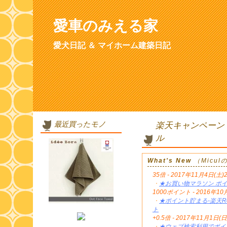
愛車のみえる家
愛犬日記 ＆ マイホーム建築日記
最近買ったモノ
楽天キャンペーン
ル
What's New
（Micu
35倍 - 2017年11月4日(土)
・
★お買い物マラソン ポイ
1000ポイント - 2016年
・
★ポイント貯まる-楽天Re
ト
+0.5倍 - 2017年11月1日(日
・
★ウェブ検索利用でポイン