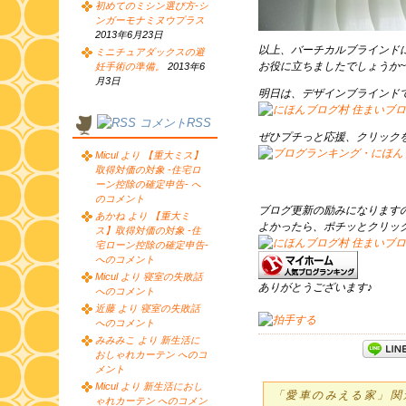
初めてのミシン選び方-シ
ンガーモナミヌウプラス
2013年6月23日
以上、バーチカルブラインド
ミニチュアダックスの避
お役に立ちましたでしょうか~
妊手術の準備。
2013年6
月3日
明日は、デザインブラインドです
コメントRSS
ぜひプチっと応援、クリック
Micul より 【重大ミス】
取得対価の対象 -住宅ロ
ーン控除の確定申告- へ
のコメント
ブログ更新の励みになります
あかね より 【重大ミ
よかったら、ポチッとクリッ
ス】取得対価の対象 -住
宅ローン控除の確定申告-
へのコメント
Micul より 寝室の失敗話
ありがとうございます♪
へのコメント
近藤 より 寝室の失敗話
へのコメント
みみみこ より 新生活に
おしゃれカーテン へのコ
メント
Micul より 新生活におし
「愛車のみえる家」関
ゃれカーテン へのコメン