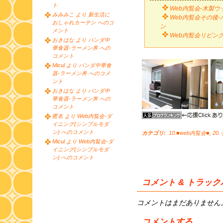
ト
Web内覧会-木製
みみみこ より 新生活に
Web内覧会その後
おしゃれカーテン へのコ
ン
メント
Web内覧会リビン
おきはな より パンダ中
華食器-ラーメン丼 への
コメント
Micul より パンダ中華食
器-ラーメン丼 へのコメ
ント
おきはな より パンダ中
華食器-ラーメン丼 への
コメント
匿名 より Web内覧会-ダ
イニング(シンプルモダ
ン) へのコメント
カテゴリ
:
10.■web内覧会■
,
20
Micul より Web内覧会-ダ
イニング(シンプルモダ
ン) へのコメント
コメント & トラッ
コメントはまだありません
コメントする