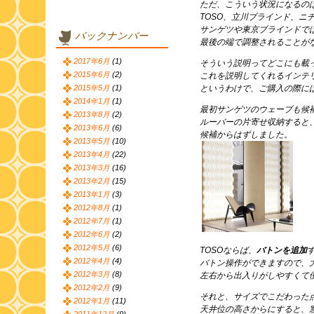
ただ、こういう状況になるの
TOSO、立川ブラインド、ニ
サンゲツや東京ブラインドで
バックナンバー
最後の端で調整されることが
2017年6月
(1)
そういう説明ってどこにも載
2015年6月
(2)
これを説明してくれるインテ
2015年5月
(1)
というわけで、ご購入の際に
2014年1月
(1)
最初サンゲツのウェーブも候
2013年8月
(2)
ルーバーの片寄せ収納すると
2013年6月
(6)
候補からはずしました。
2013年5月
(10)
2013年4月
(22)
2013年3月
(16)
2013年2月
(15)
2013年1月
(3)
2012年8月
(1)
2012年7月
(1)
2012年6月
(2)
2012年5月
(6)
TOSOならば、
バトンを追加
2012年4月
(4)
バトン操作ができますので、
2012年3月
(8)
左右から出入りがしやすくて
2012年2月
(9)
それと、サイズでこだわった
2012年1月
(11)
天井位の高さからにすると、