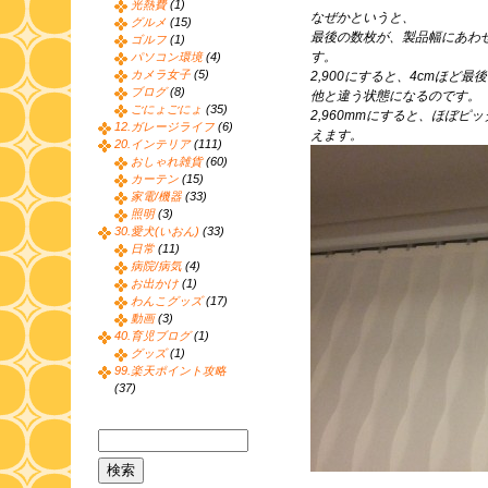
光熱費
(1)
なぜかというと、
グルメ
(15)
最後の数枚が、製品幅にあわ
ゴルフ
(1)
す。
パソコン環境
(4)
カメラ女子
(5)
2,900にすると、4cmほど
ブログ
(8)
他と違う状態になるのです。
ごにょごにょ
(35)
2,960mmにすると、ほぼ
12.ガレージライフ
(6)
えます。
20.インテリア
(111)
おしゃれ雑貨
(60)
カーテン
(15)
家電/機器
(33)
照明
(3)
30.愛犬(いおん)
(33)
日常
(11)
病院/病気
(4)
お出かけ
(1)
わんこグッズ
(17)
動画
(3)
40.育児ブログ
(1)
グッズ
(1)
99.楽天ポイント攻略
(37)