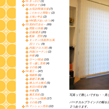
01.きっかけ
(1)
02.契約まで
(14)
お宅訪問/展示場
(7)
こだわりと間取り
(2)
土地と申込
(2)
HM選び/あいみつ
(4)
03.契約/打合せ～
(69)
間取り/外観
(6)
設備/建具
(20)
配線・照明
(5)
キッチン/洗面所/お風
呂/トイレ
(9)
内装(クロス/床)
(8)
内装(カーテン)
(2)
外構
(6)
ローン/税金
(10)
引っ越し見積
(4)
その他
(4)
04.着工～
(47)
地鎮祭
(1)
基礎工事
(4)
棟上げ/上棟式
(5)
本日の現場
(9)
外構
(7)
施主支給
(1)
写真って難しいですね・・美
クレーム/指摘
(17)
バーチカルブラインドの幅を
その他
(7)
05.マンション売却
(22)
２つあります。