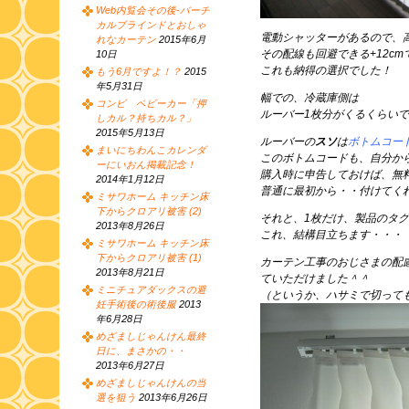
Web内覧会その後-バーチ
カルブラインドとおしゃ
電動シャッターがあるので、
れなカーテン
2015年6月
その配線も回避できる+12cm
10日
これも納得の選択でした！
もう6月ですよ！？
2015
年5月31日
幅での、冷蔵庫側は
コンビ ベビーカー「押
ルーバー1枚分がくるくらいで
しカル？持ちカル？」
2015年5月13日
ルーバーの
スソ
は
ボトムコー
まいにちわんこカレンダ
このボトムコードも、自分か
ーにいおん掲載記念！
購入時に申告しておけば、無
2014年1月12日
普通に最初から・・付けてく
ミサワホーム キッチン床
下からクロアリ被害 (2)
それと、1枚だけ、製品のタ
2013年8月26日
これ、結構目立ちます・・・
ミサワホーム キッチン床
下からクロアリ被害 (1)
カーテン工事のおじさまの配
2013年8月21日
ていただけました＾＾
ミニチュアダックスの避
（というか、ハサミで切って
妊手術後の術後服
2013
年6月28日
めざましじゃんけん最終
日に、まさかの・・
2013年6月27日
めざましじゃんけんの当
選を狙う
2013年6月26日