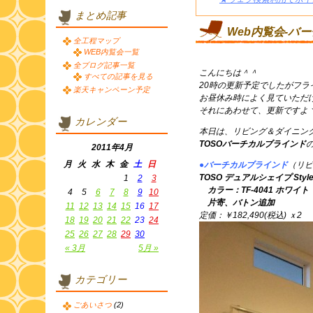
まとめ記事
Web内覧会-バ
全工程マップ
WEB内覧会一覧
全ブログ記事一覧
こんにちは＾＾
すべての記事を見る
20時の更新予定でしたがフラ
楽天キャンペーン予定
お昼休み時によく見ていただ
それにあわせて、更新ですよヽ(
カレンダー
本日は、リビング＆ダイニン
TOSOバーチカルブラインド
2011年4月
月
火
水
木
金
土
日
●バーチカルブラインド
（リビ
TOSO デュアルシェイプ Style
1
2
3
カラー：TF-4041 ホワイト
4
5
6
7
8
9
10
片寄、バトン追加
11
12
13
14
15
16
17
定価：￥182,490(税込) ｘ2
18
19
20
21
22
23
24
25
26
27
28
29
30
« 3月
5月 »
カテゴリー
ごあいさつ
(2)