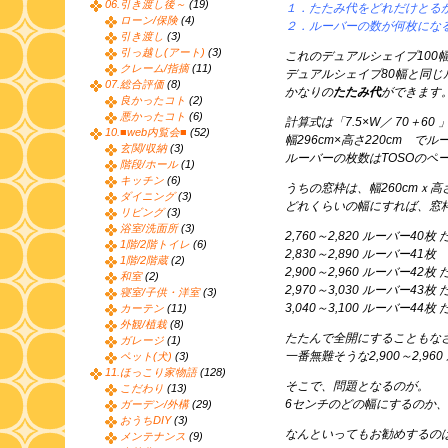
06.引き渡し後～
(19)
１．たたみ代をどれだけとる
ローン/保険
(4)
２．ルーバーの数が何枚にな
引き渡し
(3)
引っ越し(アート)
(3)
これのデュアルシェイプ100
クレーム/指摘
(11)
デュアルシェイプ80幅と同
07.総合評価
(8)
かなりの
たたみ代
ができます
良かったコト
(2)
悪かったコト
(6)
計算式は「7.5×W／ 70＋60 
10.■web内覧会■
(52)
幅296cm×高さ220cm でル
玄関/収納
(3)
ルーバーの枚数はTOSOのペ
階段/ホール
(1)
キッチン
(6)
うちの窓枠は、幅260cmｘ高さ
ダイニング
(3)
どれくらいの幅にすれば、窓
リビング
(3)
浴室/洗面所
(3)
2,760～2,820 ルーバー40枚 
1階/2階トイレ
(6)
2,830～2,890 ルーバー41枚
1階/2階蔵
(2)
2,900～2,960 ルーバー42枚 
和室
(2)
2,970～3,030 ルーバー43枚 
寝室/子供・洋室
(3)
3,040～3,100 ルーバー44枚 
カーテン
(11)
外観/植栽
(8)
たたんで全開にすることもな
ガレージ
(1)
一番無難そうな2,900～2,9
ペット(犬)
(3)
11.ほっこり家物語
(128)
そこで、問題となるのが。
こだわり
(13)
6センチのどの幅にするのか
ガーデン/外構
(29)
おうちDIY
(3)
なんといってもお勧めするのは
メンテナンス
(9)