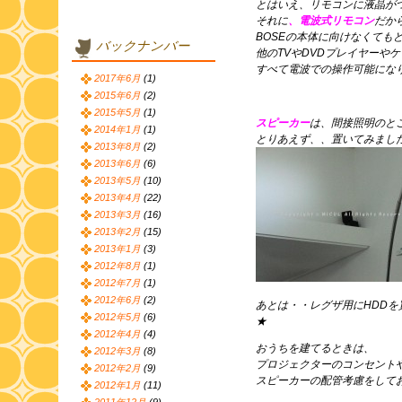
とはいえ、リモコンに液晶が
それに
、電波式リモコン
だか
BOSEの本体に向けなくても
バックナンバー
他のTVやDVDプレイヤーや
すべて電波での操作可能にな
2017年6月
(1)
2015年6月
(2)
2015年5月
(1)
スピーカー
は、間接照明のと
2014年1月
(1)
とりあえず、、置いてみまし
2013年8月
(2)
2013年6月
(6)
2013年5月
(10)
2013年4月
(22)
2013年3月
(16)
2013年2月
(15)
2013年1月
(3)
2012年8月
(1)
2012年7月
(1)
2012年6月
(2)
あとは・・レグザ用にHDDを
2012年5月
(6)
★
2012年4月
(4)
おうちを建てるときは、
2012年3月
(8)
プロジェクターのコンセント
2012年2月
(9)
スピーカーの配管考慮をして
2012年1月
(11)