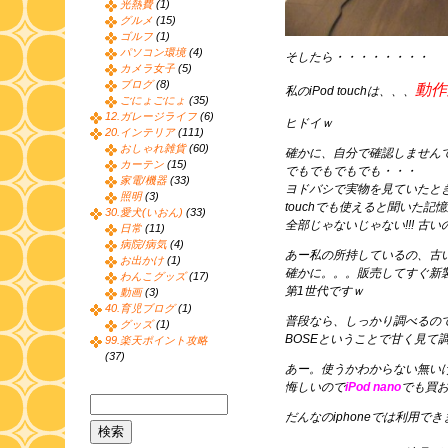
光熱費
(1)
グルメ
(15)
ゴルフ
(1)
パソコン環境
(4)
そしたら・・・・・・・・
カメラ女子
(5)
ブログ
(8)
動作
私のiPod touchは、、、
ごにょごにょ
(35)
12.ガレージライフ
(6)
ヒドイｗ
20.インテリア
(111)
おしゃれ雑貨
(60)
確かに、自分で確認しません
カーテン
(15)
でもでもでもでも・・・
家電/機器
(33)
ヨドバシで実物を見ていたと
照明
(3)
touchでも使えると聞いた記
30.愛犬(いおん)
(33)
全部じゃないじゃない!!! 古
日常
(11)
病院/病気
(4)
あー私の所持しているの、古
お出かけ
(1)
確かに。。。販売してすぐ新
わんこグッズ
(17)
第1世代ですｗ
動画
(3)
40.育児ブログ
(1)
普段なら、しっかり調べるの
グッズ
(1)
BOSEということで甘く見て調
99.楽天ポイント攻略
(37)
あー。使うかわからない無い
悔しいので
iPod nano
でも買
だんなのiphoneでは利用で