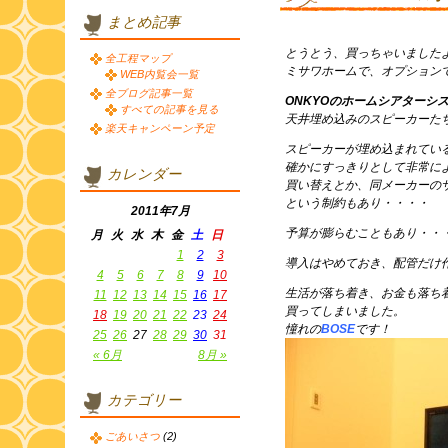
まとめ記事
とうとう、買っちゃいました
全工程マップ
ミサワホームで、オプション
WEB内覧会一覧
全ブログ記事一覧
ONKYOのホームシアターシ
すべての記事を見る
天井埋め込みのスピーカーた
楽天キャンペーン予定
スピーカーが埋め込まれてい
確かにすっきりとして非常に
カレンダー
買い替えとか、同メーカーの
という制約もあり・・・・
2011年7月
予算が膨らむこともあり・・
月
火
水
木
金
土
日
1
2
3
導入はやめておき、配管だけ
4
5
6
7
8
9
10
生活が落ち着き、お金も落ち
11
12
13
14
15
16
17
買ってしまいました。
18
19
20
21
22
23
24
憧れの
BOSE
です！
25
26
27
28
29
30
31
« 6月
8月 »
カテゴリー
ごあいさつ
(2)