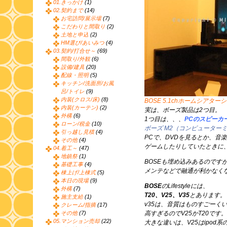
01.きっかけ
(1)
02.契約まで
(14)
お宅訪問/展示場
(7)
こだわりと間取り
(2)
土地と申込
(2)
HM選び/あいみつ
(4)
03.契約/打合せ～
(69)
間取り/外観
(6)
設備/建具
(20)
配線・照明
(5)
キッチン/洗面所/お風
呂/トイレ
(9)
内装(クロス/床)
(8)
BOSE 5.1chホームシアターシス
内装(カーテン)
(2)
実は、ボーズ製品は2つ目。
外構
(6)
1つ目は、、、
PCのスピーカ
ローン/税金
(10)
ボーズ M2（コンピューター
引っ越し見積
(4)
PCで、DVDを見るとか、音
その他
(4)
ゲームしたりしていたときに
04.着工～
(47)
地鎮祭
(1)
BOSEも埋め込みあるのです
基礎工事
(4)
メンテなどで融通が利かなく
棟上げ/上棟式
(5)
本日の現場
(9)
BOSE
のLifestyleには、
外構
(7)
T20、V25、V35
とあります。
施主支給
(1)
v35は、音質はものすごーく
クレーム/指摘
(17)
その他
(7)
高すぎるのでV25かT20です。
05.マンション売却
(22)
大きな違いは、V25はipod