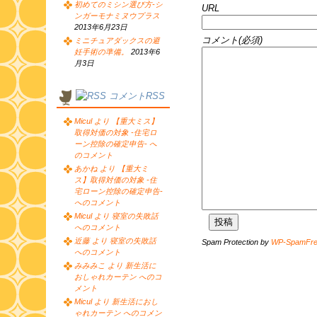
初めてのミシン選び方-シ
URL
ンガーモナミヌウプラス
2013年6月23日
コメント(必須)
ミニチュアダックスの避
妊手術の準備。
2013年6
月3日
コメントRSS
Micul より 【重大ミス】
取得対価の対象 -住宅ロ
ーン控除の確定申告- へ
のコメント
あかね より 【重大ミ
ス】取得対価の対象 -住
宅ローン控除の確定申告-
へのコメント
Micul より 寝室の失敗話
へのコメント
近藤 より 寝室の失敗話
Spam Protection by
WP-SpamFr
へのコメント
みみみこ より 新生活に
おしゃれカーテン へのコ
メント
Micul より 新生活におし
ゃれカーテン へのコメン