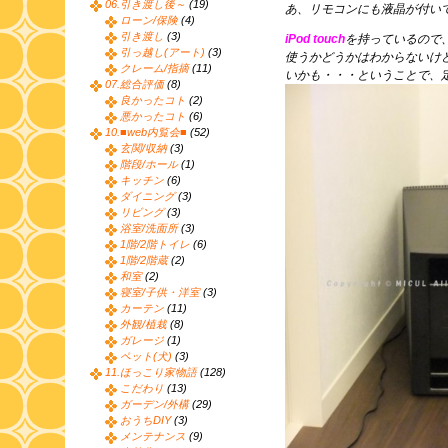
06.引き渡し後～
(19)
あ、リモコンにも液晶が付い
ローン/保険
(4)
引き渡し
(3)
iPod touch
を持っているので
引っ越し(アート)
(3)
使うかどうかはわからないけど
クレーム/指摘
(11)
いかも・・・ということで、
07.総合評価
(8)
良かったコト
(2)
悪かったコト
(6)
10.■web内覧会■
(52)
玄関/収納
(3)
階段/ホール
(1)
キッチン
(6)
ダイニング
(3)
リビング
(3)
浴室/洗面所
(3)
1階/2階トイレ
(6)
1階/2階蔵
(2)
和室
(2)
寝室/子供・洋室
(3)
カーテン
(11)
外観/植栽
(8)
ガレージ
(1)
ペット(犬)
(3)
11.ほっこり家物語
(128)
こだわり
(13)
ガーデン/外構
(29)
おうちDIY
(3)
メンテナンス
(9)