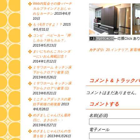
Web内覧会その後-バーチ
カルブラインドとおしゃ
れなカーテン
2015年6月
10日
もう6月ですよ！？
2015
年5月31日
コンビ ベビーカー「押
しカル？持ちカル？」
2015年5月13日
カテゴリ
:
20.インテリア
,
家電/
まいにちわんこカレンダ
ーにいおん掲載記念！
2014年1月12日
ミサワホーム キッチン床
下からクロアリ被害 (2)
2013年8月26日
コメント & トラック
ミサワホーム キッチン床
下からクロアリ被害 (1)
コメントはまだありません。
2013年8月21日
ミニチュアダックスの避
コメントする
妊手術後の術後服
2013
年6月28日
名前(必須)
めざましじゃんけん最終
日に、まさかの・・
2013年6月27日
電子メール
めざましじゃんけんの当
選を狙う
2013年6月26日