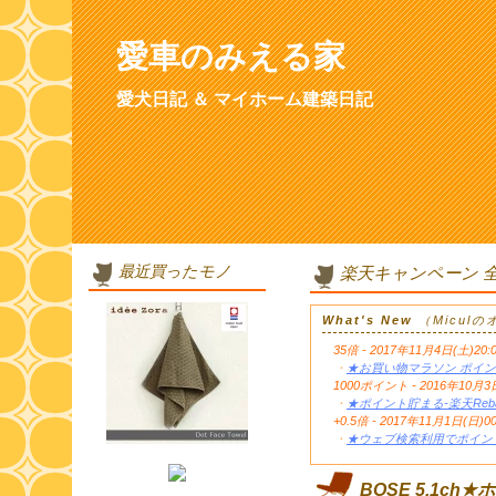
愛車のみえる家
愛犬日記 ＆ マイホーム建築日記
最近買ったモノ
楽天キャンペーン 
What's New
（Micul
35倍 - 2017年11月4日(土)20:
・
★お買い物マラソン ポイン
1000ポイント - 2016年1
・
★ポイント貯まる-楽天Reb
+0.5倍 - 2017年11月1日(日)0
・
★ウェブ検索利用でポイント
BOSE 5.1ch