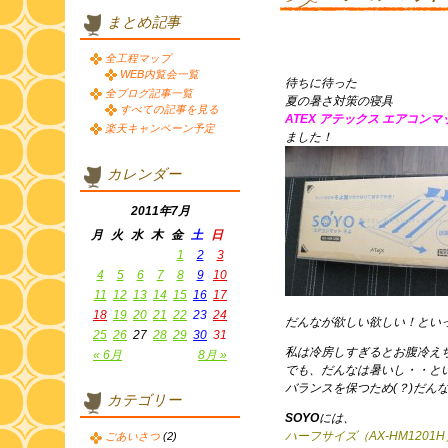
まとめ記事
全工程マップ
WEB内覧会一覧
待ちに待った
全ブログ記事一覧
夏の暑さ対策の寝具
すべての記事を見る
ATEX アテックス エアコンマッ
楽天キャンペーン予定
ました！
カレンダー
2011年7月
月
火
水
木
金
土
日
1
2
3
4
5
6
7
8
9
10
11
12
13
14
15
16
17
18
19
20
21
22
23
24
だんなが欲しい欲しい！とい
25
26
27
28
29
30
31
私は冷房しすぎるとお腹冷え
« 6月
8月 »
でも、だんなは暑いし・・と
バランスを保つため(？)だん
カテゴリー
SOYO
には、
ハーフサイズ（AX-HM1201H
ごあいさつ
(2)