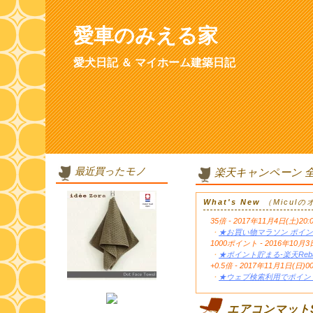
愛車のみえる家
愛犬日記 ＆ マイホーム建築日記
最近買ったモノ
楽天キャンペーン 
What's New
（Micul
35倍 - 2017年11月4日(土)20:
・
★お買い物マラソン ポイン
1000ポイント - 2016年1
・
★ポイント貯まる-楽天Reb
+0.5倍 - 2017年11月1日(日)0
・
★ウェブ検索利用でポイント
エアコンマットS