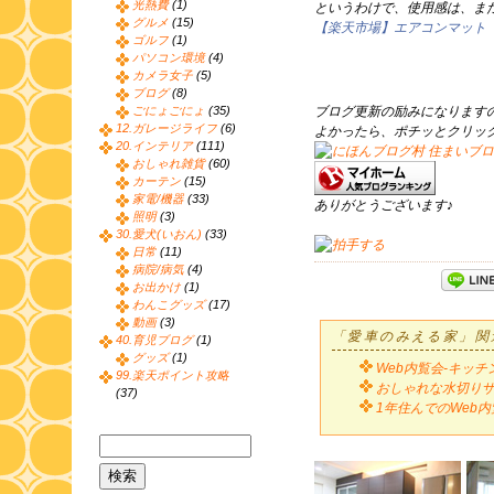
光熱費
(1)
というわけで、使用感は、ま
グルメ
(15)
【楽天市場】エアコンマット 
ゴルフ
(1)
パソコン環境
(4)
カメラ女子
(5)
ブログ
(8)
ごにょごにょ
(35)
ブログ更新の励みになります
12.ガレージライフ
(6)
よかったら、ポチッとクリッ
20.インテリア
(111)
おしゃれ雑貨
(60)
カーテン
(15)
家電/機器
(33)
ありがとうございます♪
照明
(3)
30.愛犬(いおん)
(33)
日常
(11)
病院/病気
(4)
お出かけ
(1)
わんこグッズ
(17)
動画
(3)
「愛車のみえる家」関
40.育児ブログ
(1)
グッズ
(1)
Web内覧会-キッチ
99.楽天ポイント攻略
おしゃれな水切りザ
(37)
1年住んでのWeb内