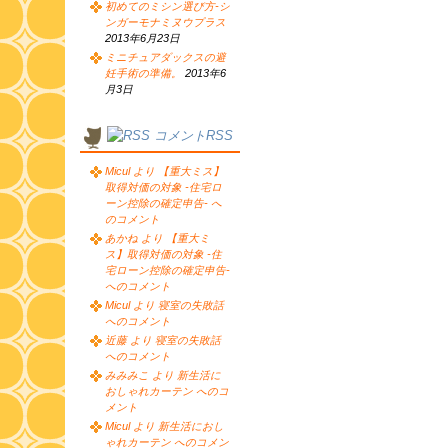
初めてのミシン選び方-シ
ンガーモナミヌウプラス
2013年6月23日
ミニチュアダックスの避
妊手術の準備。
2013年6
月3日
コメントRSS
Micul より 【重大ミス】
取得対価の対象 -住宅ロ
ーン控除の確定申告- へ
のコメント
あかね より 【重大ミ
ス】取得対価の対象 -住
宅ローン控除の確定申告-
へのコメント
Micul より 寝室の失敗話
へのコメント
近藤 より 寝室の失敗話
へのコメント
みみみこ より 新生活に
おしゃれカーテン へのコ
メント
Micul より 新生活におし
ゃれカーテン へのコメン