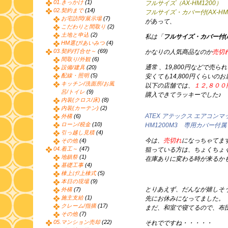
01.きっかけ
(1)
フルサイズ（AX-HM1200）
02.契約まで
(14)
フルサイズ・カバー付(AX-HM1
お宅訪問/展示場
(7)
があって、
こだわりと間取り
(2)
土地と申込
(2)
私は「
フルサイズ・カバー付(AX
HM選び/あいみつ
(4)
03.契約/打合せ～
(69)
かなりの人気商品なのか
売切
間取り/外観
(6)
通常 、19,800円などで売ら
設備/建具
(20)
配線・照明
(5)
安くても14,800円くらいの
キッチン/洗面所/お風
以下の店舗では、
１２,８００
呂/トイレ
(9)
購入できてラッキーでした♪
内装(クロス/床)
(8)
内装(カーテン)
(2)
ATEX アテックス エアコンマ
外構
(6)
ローン/税金
(10)
HM1200M3 専用カバー付属
引っ越し見積
(4)
今は、
売切れ
になっちゃてま
その他
(4)
04.着工～
(47)
狙っている方は、ちょくちょ
地鎮祭
(1)
在庫ありに変わる時が来るか
基礎工事
(4)
棟上げ/上棟式
(5)
本日の現場
(9)
とりあえず、だんなが嬉しそ
外構
(7)
施主支給
(1)
先にお休みになってました。
クレーム/指摘
(17)
まだ、和室で寝てるので、布
その他
(7)
05.マンション売却
(22)
それでですね・・・・・