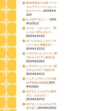
Web内覧会その後-バーチ
カルブラインドとおしゃ
れなカーテン
2015年6月
10日
もう6月ですよ！？
2015
年5月31日
コンビ ベビーカー「押
しカル？持ちカル？」
2015年5月13日
まいにちわんこカレンダ
ーにいおん掲載記念！
2014年1月12日
ミサワホーム キッチン床
下からクロアリ被害 (2)
2013年8月26日
ミサワホーム キッチン床
下からクロアリ被害 (1)
2013年8月21日
ミニチュアダックスの避
妊手術後の術後服
2013
年6月28日
めざましじゃんけん最終
日に、まさかの・・
2013年6月27日
めざましじゃんけんの当
選を狙う
2013年6月26日