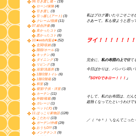
06.引き渡し後～
(19)
ローン/保険
(4)
引き渡し
(3)
私はブログ書いたりごそごそ
引っ越し(アート)
(3)
さあーて。私も寝ようと思っ
クレーム/指摘
(11)
07.総合評価
(8)
良かったコト
(2)
悪かったコト
(6)
ヲイ！！！！！！！
10.■web内覧会■
(52)
玄関/収納
(3)
階段/ホール
(1)
キッチン
(6)
ダイニング
(3)
完全に、
私の布団の上で
寝て
リビング
(3)
今日ばかりは、バシバシ叩い
浴室/洗面所
(3)
1階/2階トイレ
(6)
「
SOYOでネロー！！！
」
1階/2階蔵
(2)
和室
(2)
寝室/子供・洋室
(3)
カーテン
(11)
そして、私のお布団は、だん
外観/植栽
(8)
超熱くなってたというわけで
ガレージ
(1)
ペット(犬)
(3)
11.ほっこり家物語
(128)
こだわり
(13)
／（ ＾o＾ ）＼なんてこった
ガーデン/外構
(29)
おうちDIY
(3)
メンテナンス
(9)