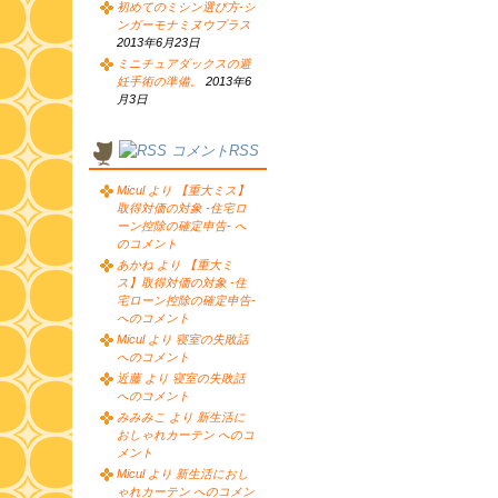
初めてのミシン選び方-シ
ンガーモナミヌウプラス
2013年6月23日
ミニチュアダックスの避
妊手術の準備。
2013年6
月3日
コメントRSS
Micul より 【重大ミス】
取得対価の対象 -住宅ロ
ーン控除の確定申告- へ
のコメント
あかね より 【重大ミ
ス】取得対価の対象 -住
宅ローン控除の確定申告-
へのコメント
Micul より 寝室の失敗話
へのコメント
近藤 より 寝室の失敗話
へのコメント
みみみこ より 新生活に
おしゃれカーテン へのコ
メント
Micul より 新生活におし
ゃれカーテン へのコメン