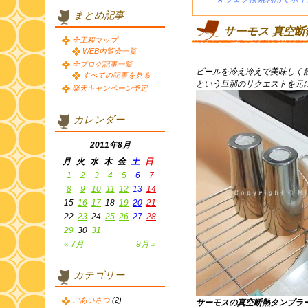
まとめ記事
サーモス 真空
全工程マップ
WEB内覧会一覧
全ブログ記事一覧
ビールを冷え冷えで美味しく
すべての記事を見る
という旦那のリクエストを元
楽天キャンペーン予定
カレンダー
2011年8月
月
火
水
木
金
土
日
1
2
3
4
5
6
7
8
9
10
11
12
13
14
15
16
17
18
19
20
21
22
23
24
25
26
27
28
29
30
31
« 7月
9月 »
カテゴリー
ごあいさつ
(2)
サーモスの真空断熱タンブラ