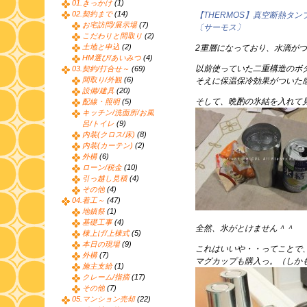
01.きっかけ
(1)
02.契約まで
(14)
【THERMOS】真空断熱タンブ
お宅訪問/展示場
(7)
〔サーモス〕
こだわりと間取り
(2)
土地と申込
(2)
2重層になっており、水滴が
HM選び/あいみつ
(4)
以前使っていた二重構造のボ
03.契約/打合せ～
(69)
間取り/外観
(6)
そえに保温保冷効果がついた
設備/建具
(20)
そして、晩酌の氷結を入れて
配線・照明
(5)
キッチン/洗面所/お風
呂/トイレ
(9)
内装(クロス/床)
(8)
内装(カーテン)
(2)
外構
(6)
ローン/税金
(10)
引っ越し見積
(4)
その他
(4)
04.着工～
(47)
地鎮祭
(1)
基礎工事
(4)
全然、氷がとけません＾＾
棟上げ/上棟式
(5)
本日の現場
(9)
これはいいや・・ってことで
外構
(7)
マグカップも購入っ。（しか
施主支給
(1)
クレーム/指摘
(17)
その他
(7)
05.マンション売却
(22)