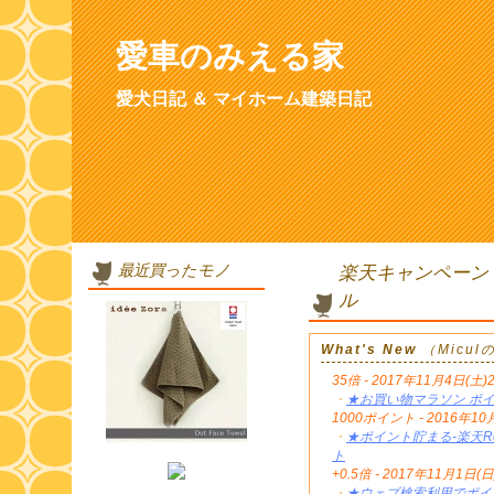
愛車のみえる家
愛犬日記 ＆ マイホーム建築日記
最近買ったモノ
楽天キャンペーン
ル
What's New
（Micu
35倍 - 2017年11月4日(土)
・
★お買い物マラソン ポイ
1000ポイント - 2016年
・
★ポイント貯まる-楽天Re
ト
+0.5倍 - 2017年11月1日(日
・
★ウェブ検索利用でポイン