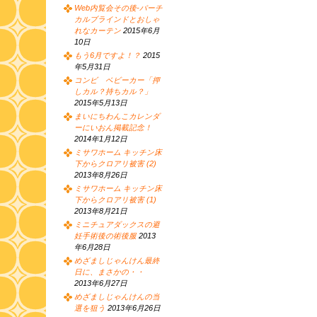
Web内覧会その後-バーチ
カルブラインドとおしゃ
れなカーテン
2015年6月
10日
もう6月ですよ！？
2015
年5月31日
コンビ ベビーカー「押
しカル？持ちカル？」
2015年5月13日
まいにちわんこカレンダ
ーにいおん掲載記念！
2014年1月12日
ミサワホーム キッチン床
下からクロアリ被害 (2)
2013年8月26日
ミサワホーム キッチン床
下からクロアリ被害 (1)
2013年8月21日
ミニチュアダックスの避
妊手術後の術後服
2013
年6月28日
めざましじゃんけん最終
日に、まさかの・・
2013年6月27日
めざましじゃんけんの当
選を狙う
2013年6月26日