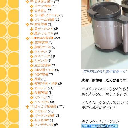
06.引き渡し後～
(19)
ローン/保険
(4)
引き渡し
(3)
引っ越し(アート)
(3)
クレーム/指摘
(11)
07.総合評価
(8)
良かったコト
(2)
悪かったコト
(6)
10.■web内覧会■
(52)
玄関/収納
(3)
階段/ホール
(1)
キッチン
(6)
ダイニング
(3)
リビング
(3)
浴室/洗面所
(3)
1階/2階トイレ
(6)
【THERMOS】真空断熱マグ 
1階/2階蔵
(2)
和室
(2)
家用、職場用、だんな用
です
寝室/子供・洋室
(3)
カーテン
(11)
デスクでパソコンしながらお
外観/植栽
(8)
埃が入らなし、倒してもすぐ
ガレージ
(1)
ペット(犬)
(3)
どちらも、かなり人気なよう
11.ほっこり家物語
(128)
売切れ続出状態です！
こだわり
(13)
ガーデン/外構
(29)
おうちDIY
(3)
※２つセットバージョン
メンテナンス
(9)