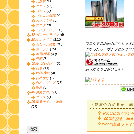
光熱費
(1)
グルメ
(15)
ゴルフ
(1)
パソコン環境
(4)
カメラ女子
(5)
ブログ
(8)
ごにょごにょ
(35)
12.ガレージライフ
(6)
20.インテリア
(111)
ブログ更新の励みになります
おしゃれ雑貨
(60)
よかったら、ポチッとクリッ
カーテン
(15)
家電/機器
(33)
照明
(3)
30.愛犬(いおん)
(33)
日常
(11)
ありがとうございます♪
病院/病気
(4)
お出かけ
(1)
わんこグッズ
(17)
動画
(3)
40.育児ブログ
(1)
グッズ
(1)
99.楽天ポイント攻略
「愛車のみえる家」関
(37)
父の日に贈るプレゼン
100周年記念 iitt
Web内覧会-デザ