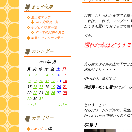
まとめ記事
以前、おしゃれな傘立てを導入
全工程マップ
これは、これで、シンプルに
WEB内覧会一覧
たくさん置いておけるので便
全ブログ記事一覧
すべての記事を見る
でも。
楽天キャンペーン予定
濡れた傘はどうする
カレンダー
2011年8月
真っ白のタイルの上で干すと
月
火
水
木
金
土
日
水垢付くし・・・・
1
2
3
4
5
6
7
やっぱり。傘立ては
8
9
10
11
12
13
14
15
16
17
18
19
20
21
保管用
・
乾かし用
の2つがい
22
23
24
25
26
27
28
29
30
31
« 7月
9月 »
ということで、
なるだけ、シンプルで、邪魔
かつおしゃれで安いものを探
カテゴリー
発見！
ごあいさつ
(2)