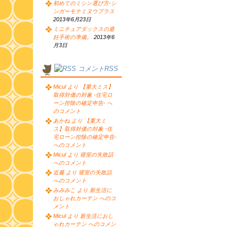
初めてのミシン選び方-シ
ンガーモナミヌウプラス
2013年6月23日
ミニチュアダックスの避
妊手術の準備。
2013年6
月3日
コメントRSS
Micul より 【重大ミス】
取得対価の対象 -住宅ロ
ーン控除の確定申告- へ
のコメント
あかね より 【重大ミ
ス】取得対価の対象 -住
宅ローン控除の確定申告-
へのコメント
Micul より 寝室の失敗話
へのコメント
近藤 より 寝室の失敗話
へのコメント
みみみこ より 新生活に
おしゃれカーテン へのコ
メント
Micul より 新生活におし
ゃれカーテン へのコメン