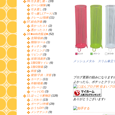
06.引き渡し後～
(19)
ローン/保険
(4)
引き渡し
(3)
引っ越し(アート)
(3)
クレーム/指摘
(11)
07.総合評価
(8)
良かったコト
(2)
悪かったコト
(6)
10.■web内覧会■
(52)
玄関/収納
(3)
階段/ホール
(1)
キッチン
(6)
ダイニング
(3)
リビング
(3)
浴室/洗面所
(3)
メッシュメタル スリム傘立て
1階/2階トイレ
(6)
1階/2階蔵
(2)
和室
(2)
寝室/子供・洋室
(3)
ブログ更新の励みになります
カーテン
(11)
よかったら、ポチッとクリッ
外観/植栽
(8)
ガレージ
(1)
ペット(犬)
(3)
11.ほっこり家物語
(128)
ありがとうございます♪
こだわり
(13)
ガーデン/外構
(29)
おうちDIY
(3)
メンテナンス
(9)