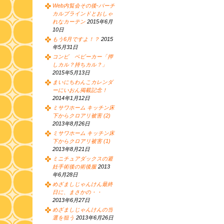
Web内覧会その後-バーチ
カルブラインドとおしゃ
れなカーテン
2015年6月
10日
もう6月ですよ！？
2015
年5月31日
コンビ ベビーカー「押
しカル？持ちカル？」
2015年5月13日
まいにちわんこカレンダ
ーにいおん掲載記念！
2014年1月12日
ミサワホーム キッチン床
下からクロアリ被害 (2)
2013年8月26日
ミサワホーム キッチン床
下からクロアリ被害 (1)
2013年8月21日
ミニチュアダックスの避
妊手術後の術後服
2013
年6月28日
めざましじゃんけん最終
日に、まさかの・・
2013年6月27日
めざましじゃんけんの当
選を狙う
2013年6月26日