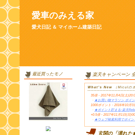
愛車のみえる家
愛犬日記 ＆ マイホーム建築日記
最近買ったモノ
楽天キャンペーン 
What's New
（Micul
35倍 - 2017年11月4日(土)20:
・
★お買い物マラソン ポイン
1000ポイント - 2016年1
・
★ポイント貯まる-楽天Reb
+0.5倍 - 2017年11月1日(日)0
・
★ウェブ検索利用でポイント
玄関の「濡れた