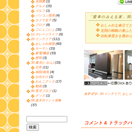
光熱費
(1)
グルメ
(15)
ゴルフ
(1)
パソコン環境
(4)
「愛車のみえる家」関
カメラ女子
(5)
ブログ
(8)
おしゃれな傘立て
ごにょごにょ
(35)
玄関の蜘蛛の巣ふ
12.ガレージライフ
(6)
自転車置きを褒め
20.インテリア
(111)
おしゃれ雑貨
(60)
カーテン
(15)
家電/機器
(33)
照明
(3)
30.愛犬(いおん)
(33)
日常
(11)
病院/病気
(4)
お出かけ
(1)
わんこグッズ
(17)
動画
(3)
40.育児ブログ
(1)
カテゴリ
:
20.インテリア
,
おしゃ
グッズ
(1)
99.楽天ポイント攻略
(37)
コメント & トラック