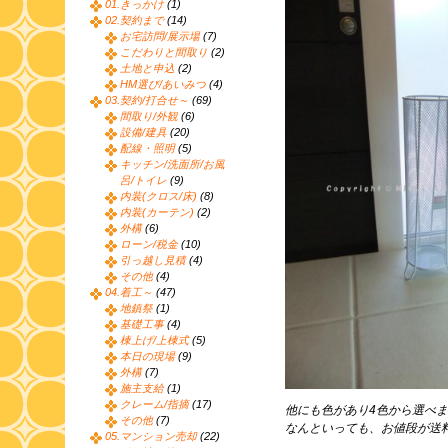
01.きっかけ
(1)
02.契約まで
(14)
お宅訪問/展示場
(7)
こだわりと間取り
(2)
土地と申込
(2)
HM選び/あいみつ
(4)
03.契約/打合せ～
(69)
間取り/外観
(6)
設備/建具
(20)
配線・照明
(5)
キッチン/洗面所/お風
呂/トイレ
(9)
内装(クロス/床)
(8)
内装(カーテン)
(2)
外構
(6)
ローン/税金
(10)
引っ越し見積
(4)
その他
(4)
04.着工～
(47)
地鎮祭
(1)
基礎工事
(4)
棟上げ/上棟式
(5)
本日の現場
(9)
外構
(7)
施主支給
(1)
クレーム/指摘
(17)
他にも色があり4色から選べ
その他
(7)
なんといっても、お値段が送料
05.マンション売却
(22)