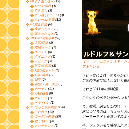
06.引き渡し後～
(19)
ローン/保険
(4)
引き渡し
(3)
引っ越し(アート)
(3)
クレーム/指摘
(11)
07.総合評価
(8)
良かったコト
(2)
悪かったコト
(6)
10.■web内覧会■
(52)
玄関/収納
(3)
階段/ホール
(1)
キッチン
(6)
ダイニング
(3)
リビング
(3)
【ソーラーLEDイルミネー
浴室/洗面所
(3)
フ＆サンタ
1階/2階トイレ
(6)
1階/2階蔵
(2)
うわ～なにこれ、めちゃかわ
和室
(2)
早めの準備で購入しないと在
寝室/子供・洋室
(3)
カーテン
(11)
それと2011年の新製品
外観/植栽
(8)
こういうのベランダからつる
ガレージ
(1)
ペット(犬)
(3)
で、結局。決定したのは・・
11.ほっこり家物語
(128)
木につけるのは、ちょっとお
こだわり
(13)
ガーデン/外構
(29)
ソーラーライトを置いてみよ
おうちDIY
(3)
今、フェリシモで爆発人気の
メンテナンス
(9)