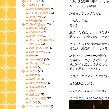
01.きっかけ
(1)
これ。5,680円で安くて、
02.契約まで
(14)
ソーラーで、日本製。
お宅訪問/展示場
(7)
こだわりと間取り
(2)
評価もすごくよさげだし・・
土地と申込
(2)
HM選び/あいみつ
(4)
でもねでもね。
03.契約/打合せ～
(69)
あぶない。
間取り/外観
(6)
設備/建具
(20)
虫嫌いな私に、、、、木に取
配線・照明
(5)
取付しても、取り外しできる
キッチン/洗面所/お風
呂/トイレ
(9)
つけるなら玄関の北側設置の
内装(クロス/床)
(8)
または、南側のサンゴカクモ
内装(カーテン)
(2)
外構
(6)
北側だと、ソーラーの場所を
ローン/税金
(10)
南側のモミジは、まだ葉っぱ
引っ越し見積
(4)
木が赤くて見ごたえあるのに
その他
(4)
見栄え悪くなりそうだし。。
04.着工～
(47)
地鎮祭
(1)
それに、庭のメンテで薬剤巻
基礎工事
(4)
棟上げ/上棟式
(5)
など悩みたくさん。
本日の現場
(9)
外構
(7)
みなさん、イルミネーション
施主支給
(1)
そこでまた、いろいろ探して
クレーム/指摘
(17)
その他
(7)
05.マンション売却
(22)