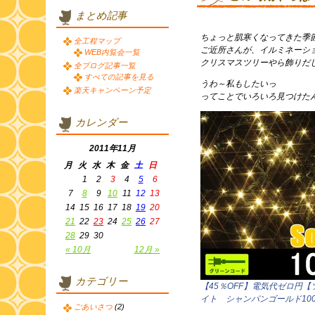
まとめ記事
ちょっと肌寒くなってきた季
全工程マップ
ご近所さんが、イルミネーシ
WEB内覧会一覧
クリスマスツリーやら飾りだ
全ブログ記事一覧
すべての記事を見る
うわ～私もしたいっ
楽天キャンペーン予定
ってことでいろいろ見つけた
カレンダー
2011年11月
月
火
水
木
金
土
日
1
2
3
4
5
6
7
8
9
10
11
12
13
14
15
16
17
18
19
20
21
22
23
24
25
26
27
28
29
30
« 10月
12月 »
カテゴリー
【45％OFF】電気代ゼロ円
イト シャンパンゴールド10
ごあいさつ
(2)