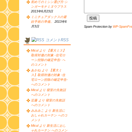
初めてのミシン選び方-シ
ンガーモナミヌウプラス
2013年6月23日
ミニチュアダックスの避
妊手術の準備。
2013年6
月3日
Spam Protection by
WP-SpamFr
コメントRSS
Micul より 【重大ミス】
取得対価の対象 -住宅ロ
ーン控除の確定申告- へ
のコメント
あかね より 【重大ミ
ス】取得対価の対象 -住
宅ローン控除の確定申告-
へのコメント
Micul より 寝室の失敗話
へのコメント
近藤 より 寝室の失敗話
へのコメント
みみみこ より 新生活に
おしゃれカーテン へのコ
メント
Micul より 新生活におし
ゃれカーテン へのコメン