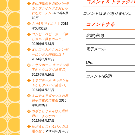
コメント & トラック
Web内覧会その後-バーチ
カルブラインドとおしゃ
コメントはまだありません。
れなカーテン
2015年6月
10日
コメントする
もう6月ですよ！？
2015
年5月31日
コンビ ベビーカー「押
名前(必須)
しカル？持ちカル？」
2015年5月13日
電子メール
まいにちわんこカレンダ
ーにいおん掲載記念！
2014年1月12日
URL
ミサワホーム キッチン床
下からクロアリ被害 (2)
2013年8月26日
コメント(必須)
ミサワホーム キッチン床
下からクロアリ被害 (1)
2013年8月21日
ミニチュアダックスの避
妊手術後の術後服
2013
年6月28日
めざましじゃんけん最終
日に、まさかの・・
2013年6月27日
めざましじゃんけんの当
選を狙う
2013年6月26日