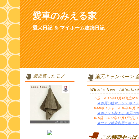
愛車のみえる家
愛犬日記 ＆ マイホーム建築日記
最近買ったモノ
楽天キャンペーン 
What's New
（Micul
35倍 - 2017年11月4日(土)20:
・
★お買い物マラソン ポイン
1000ポイント - 2016年1
・
★ポイント貯まる-楽天Reb
+0.5倍 - 2017年11月1日(日)0
・
★ウェブ検索利用でポイント
この時期やっぱ