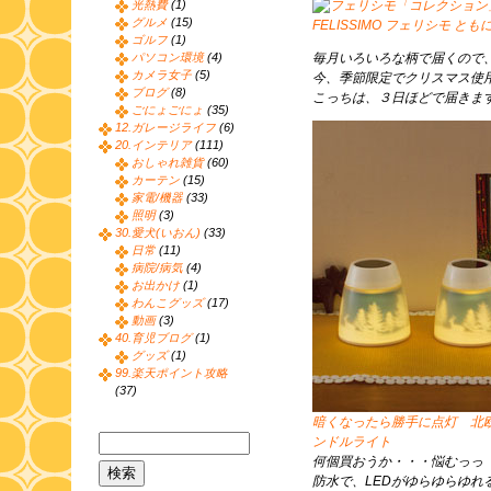
光熱費
(1)
グルメ
(15)
FELISSIMO フェリシモ 
ゴルフ
(1)
パソコン環境
(4)
毎月いろいろな柄で届くので
カメラ女子
(5)
今、季節限定でクリスマス使
ブログ
(8)
こっちは、３日ほどで届きま
ごにょごにょ
(35)
12.ガレージライフ
(6)
20.インテリア
(111)
おしゃれ雑貨
(60)
カーテン
(15)
家電/機器
(33)
照明
(3)
30.愛犬(いおん)
(33)
日常
(11)
病院/病気
(4)
お出かけ
(1)
わんこグッズ
(17)
動画
(3)
40.育児ブログ
(1)
グッズ
(1)
99.楽天ポイント攻略
(37)
暗くなったら勝手に点灯 北
ンドルライト
何個買おうか・・・悩むっっ
防水で、LEDがゆらゆらゆれ