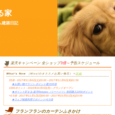
る家
ム建築日記
楽天キャンペーン 全ショップ
3倍～
予告スケジュール
What's New
（Miculのオススメお買い物日）⇒
詳細
35倍 - 2017年11月4日(土)20:00～2017年11月9日(木)01:59
・
★お買い物マラソン ポイント最大35倍
1000ポイント - 2016年10月3日(月)～グランドオープン
・
★ポイント貯まる-楽天Rebates（リーベイツ）初回購入1000ポイント
+0.5倍 - 2017年11月1日(日)00:00～2017年10月31日(火)23:59
・
★ウェブ検索利用でポイント+0.5倍
フランフランのカーテンふさかけ