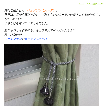
2012-02-17 (金) 11:50
先日ご紹介した、
ベルメゾンのカーテン
。
洋室は、窓が小窓だったし、どれくらいのカーテンの長さにするか決めてい
なかったので
ふさかけを付けていませんでした。
壁にネジうちするのも、あと後考えてイヤだったときに
見つけたのが、
フランフラン
の
カーテンふさかけ
。