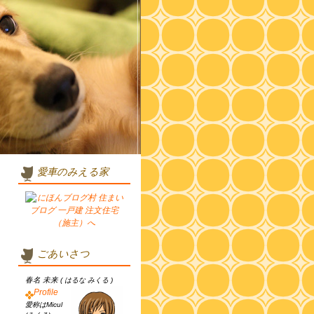
愛車のみえる家
ごあいさつ
春名 未来
( はるな みくる )
Profile
愛称はMicul