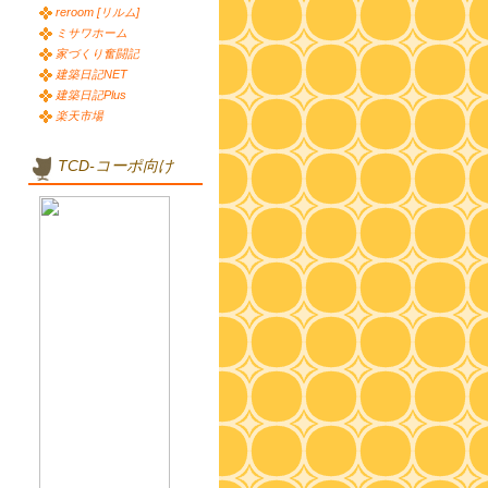
reroom [リルム]
ミサワホーム
家づくり奮闘記
建築日記NET
建築日記Plus
楽天市場
TCD-コーポ向け