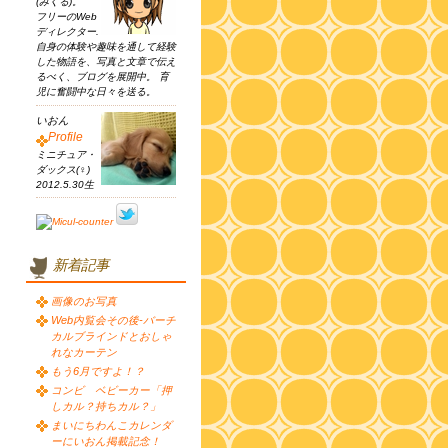
(みくる)。
フリーのWeb
ディレクター.
自身の体験や趣味を通して経験
した物語を、写真と文章で伝え
るべく、ブログを展開中。 育
児に奮闘中な日々を送る。
いおん
Profile
ミニチュア・
ダックス(♀)
2012.5.30生
新着記事
画像のお写真
Web内覧会その後-バーチ
カルブラインドとおしゃ
れなカーテン
もう6月ですよ！？
コンビ ベビーカー「押
しカル？持ちカル？」
まいにちわんこカレンダ
ーにいおん掲載記念！