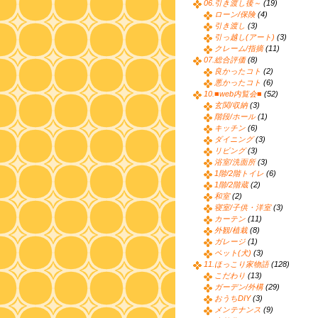
06.引き渡し後～
(19)
ローン/保険
(4)
引き渡し
(3)
引っ越し(アート)
(3)
クレーム/指摘
(11)
07.総合評価
(8)
良かったコト
(2)
悪かったコト
(6)
10.■web内覧会■
(52)
玄関/収納
(3)
階段/ホール
(1)
キッチン
(6)
ダイニング
(3)
リビング
(3)
浴室/洗面所
(3)
1階/2階トイレ
(6)
1階/2階蔵
(2)
和室
(2)
寝室/子供・洋室
(3)
カーテン
(11)
外観/植栽
(8)
ガレージ
(1)
ペット(犬)
(3)
11.ほっこり家物語
(128)
こだわり
(13)
ガーデン/外構
(29)
おうちDIY
(3)
メンテナンス
(9)