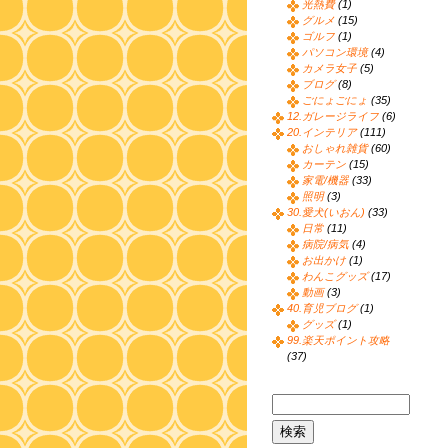
光熱費
(1)
グルメ
(15)
ゴルフ
(1)
パソコン環境
(4)
カメラ女子
(5)
ブログ
(8)
ごにょごにょ
(35)
12.ガレージライフ
(6)
20.インテリア
(111)
おしゃれ雑貨
(60)
カーテン
(15)
家電/機器
(33)
照明
(3)
30.愛犬(いおん)
(33)
日常
(11)
病院/病気
(4)
お出かけ
(1)
わんこグッズ
(17)
動画
(3)
40.育児ブログ
(1)
グッズ
(1)
99.楽天ポイント攻略
(37)