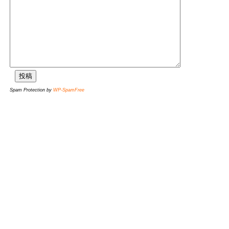
Spam Protection by
WP-SpamFree