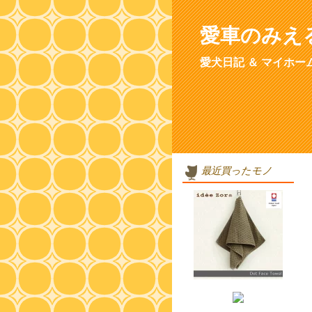
愛車のみえ
愛犬日記 ＆ マイホー
最近買ったモノ