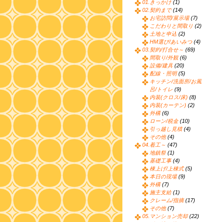
01.きっかけ
(1)
02.契約まで
(14)
お宅訪問/展示場
(7)
こだわりと間取り
(2)
土地と申込
(2)
HM選び/あいみつ
(4)
03.契約/打合せ～
(69)
間取り/外観
(6)
設備/建具
(20)
配線・照明
(5)
キッチン/洗面所/お風
呂/トイレ
(9)
内装(クロス/床)
(8)
内装(カーテン)
(2)
外構
(6)
ローン/税金
(10)
引っ越し見積
(4)
その他
(4)
04.着工～
(47)
地鎮祭
(1)
基礎工事
(4)
棟上げ/上棟式
(5)
本日の現場
(9)
外構
(7)
施主支給
(1)
クレーム/指摘
(17)
その他
(7)
05.マンション売却
(22)