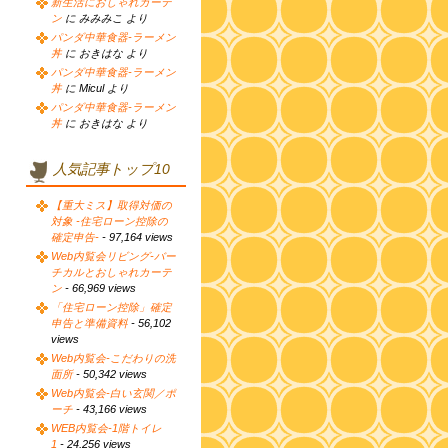
新生活におしゃれカーテ
ン
に みみみこ より
パンダ中華食器-ラーメン
丼
に おきはな より
パンダ中華食器-ラーメン
丼
に Micul より
パンダ中華食器-ラーメン
丼
に おきはな より
人気記事トップ10
【重大ミス】取得対価の
対象 -住宅ローン控除の
確定申告-
- 97,164 views
Web内覧会リビング-バー
チカルとおしゃれカーテ
ン
- 66,969 views
「住宅ローン控除」確定
申告と準備資料
- 56,102
views
Web内覧会-こだわりの洗
面所
- 50,342 views
Web内覧会-白い玄関／ポ
ーチ
- 43,166 views
WEB内覧会-1階トイレ
1
- 24,256 views