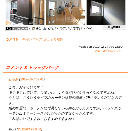
カテゴリ
:
20.インテリア
,
おしゃれ雑貨
Posted at
2012-02-17 (金) 11:50
URL
|
2件のコメント
コメント & トラックバック
しろみ
(
2012-03-7 09:41
)
これ、おそろいです！
キラキラしていて、可愛いし、くくるだけだかららくなんですよね。
うちは、こういうタイプのカーテンは娘の部屋と2Fベランダだけなので
す。
娘の部屋は、カーテンに付属している共布だったのですが、ベランダカ
ーテンはミラーレースだけだったのでなかったんです。
これはいいですよね。おすすめですよね！
Micul (
2012-03-9 09:44
)