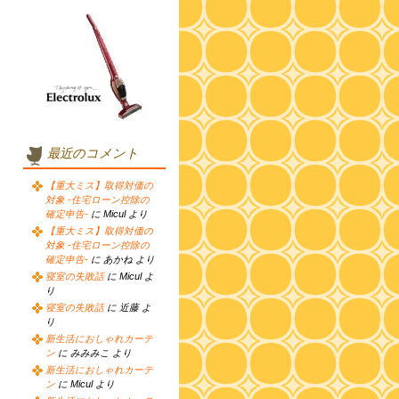
最近のコメント
【重大ミス】取得対価の
対象 -住宅ローン控除の
確定申告-
に Micul より
【重大ミス】取得対価の
対象 -住宅ローン控除の
確定申告-
に あかね より
寝室の失敗話
に Micul よ
り
寝室の失敗話
に 近藤 よ
り
新生活におしゃれカーテ
ン
に みみみこ より
新生活におしゃれカーテ
ン
に Micul より