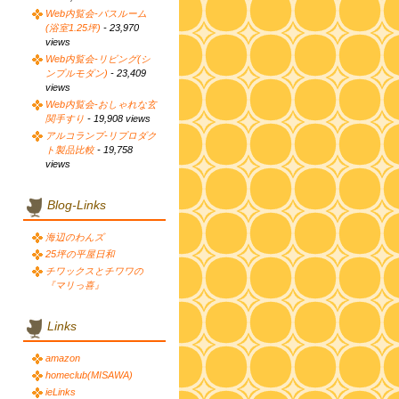
Web内覧会-バスルーム
(浴室1.25坪)
- 23,970
views
Web内覧会-リビング(シ
ンプルモダン)
- 23,409
views
Web内覧会-おしゃれな玄
関手すり
- 19,908 views
アルコランプ-リプロダク
ト製品比較
- 19,758
views
Blog-Links
海辺のわんズ
25坪の平屋日和
チワックスとチワワの
『マリっ喜』
Links
amazon
homeclub(MISAWA)
ieLinks