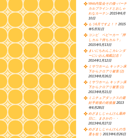
Web内覧会その後-バーチ
カルブラインドとおしゃ
れなカーテン
2015年6月
10日
もう6月ですよ！？
2015
年5月31日
コンビ ベビーカー「押
しカル？持ちカル？」
2015年5月13日
まいにちわんこカレンダ
ーにいおん掲載記念！
2014年1月12日
ミサワホーム キッチン床
下からクロアリ被害 (2)
2013年8月26日
ミサワホーム キッチン床
下からクロアリ被害 (1)
2013年8月21日
ミニチュアダックスの避
妊手術後の術後服
2013
年6月28日
めざましじゃんけん最終
日に、まさかの・・
2013年6月27日
めざましじゃんけんの当
選を狙う
2013年6月26日