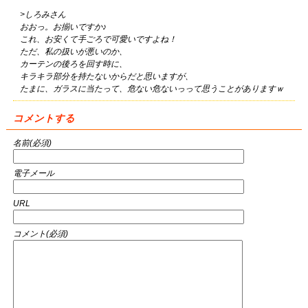
>しろみさん
おおっ。お揃いですか♪
これ、お安くて手ごろで可愛いですよね！
ただ、私の扱いが悪いのか、
カーテンの後ろを回す時に、
キラキラ部分を持たないからだと思いますが、
たまに、ガラスに当たって、危ない危ないっって思うことがありますｗ
コメントする
名前(必須)
電子メール
URL
コメント(必須)