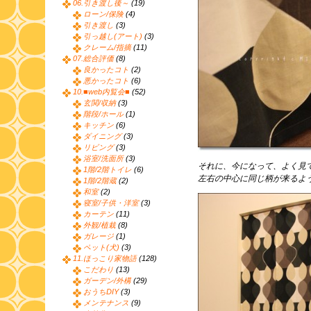
06.引き渡し後～
(19)
ローン/保険
(4)
引き渡し
(3)
引っ越し(アート)
(3)
クレーム/指摘
(11)
07.総合評価
(8)
良かったコト
(2)
悪かったコト
(6)
10.■web内覧会■
(52)
玄関/収納
(3)
階段/ホール
(1)
キッチン
(6)
ダイニング
(3)
リビング
(3)
浴室/洗面所
(3)
それに、今になって、よく見
1階/2階トイレ
(6)
左右の中心に同じ柄が来るよ
1階/2階蔵
(2)
和室
(2)
寝室/子供・洋室
(3)
カーテン
(11)
外観/植栽
(8)
ガレージ
(1)
ペット(犬)
(3)
11.ほっこり家物語
(128)
こだわり
(13)
ガーデン/外構
(29)
おうちDIY
(3)
メンテナンス
(9)