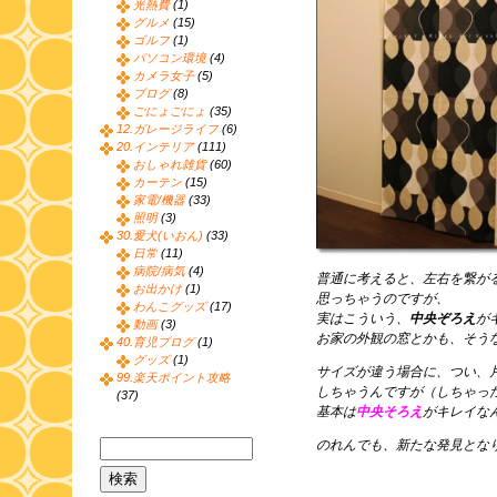
光熱費
(1)
グルメ
(15)
ゴルフ
(1)
パソコン環境
(4)
カメラ女子
(5)
ブログ
(8)
ごにょごにょ
(35)
12.ガレージライフ
(6)
20.インテリア
(111)
おしゃれ雑貨
(60)
カーテン
(15)
家電/機器
(33)
照明
(3)
30.愛犬(いおん)
(33)
日常
(11)
病院/病気
(4)
普通に考えると、左右を繋が
お出かけ
(1)
思っちゃうのですが、
わんこグッズ
(17)
実はこういう、
中央ぞろえ
が
動画
(3)
お家の外観の窓とかも、そう
40.育児ブログ
(1)
グッズ
(1)
サイズが違う場合に、つい、
99.楽天ポイント攻略
しちゃうんですが（しちゃっ
(37)
基本は
中央そろえ
がキレイな
のれんでも、新たな発見とな