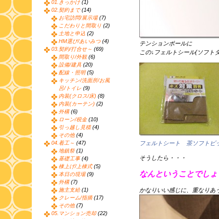
01.きっかけ
(1)
02.契約まで
(14)
お宅訪問/展示場
(7)
こだわりと間取り
(2)
土地と申込
(2)
HM選び/あいみつ
(4)
テンションポールに
03.契約/打合せ～
(69)
この↓フェルトシール(ソフト
間取り/外観
(6)
設備/建具
(20)
配線・照明
(5)
キッチン/洗面所/お風
呂/トイレ
(9)
内装(クロス/床)
(8)
内装(カーテン)
(2)
外構
(6)
ローン/税金
(10)
引っ越し見積
(4)
その他
(4)
04.着工～
(47)
フェルトシート 茶ソフトビ
地鎮祭
(1)
そうしたら・・・
基礎工事
(4)
棟上げ/上棟式
(5)
なんということでしょ
本日の現場
(9)
外構
(7)
施主支給
(1)
かなりいい感じに、重なりあ
クレーム/指摘
(17)
その他
(7)
05.マンション売却
(22)