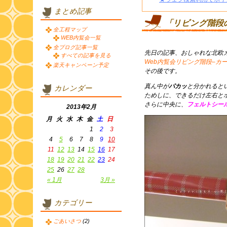
まとめ記事
「リビング階段
全工程マップ
WEB内覧会一覧
全ブログ記事一覧
先日の記事、おしゃれな北欧
すべての記事を見る
Web内覧会リビング階段–カ
楽天キャンペーン予定
その後です。
真ん中が
パカッ
と分かれると
カレンダー
ためしに、できるだけ左右と
さらに中央に、
フェルトシー
2013年2月
月
火
水
木
金
土
日
1
2
3
4
5
6
7
8
9
10
11
12
13
14
15
16
17
18
19
20
21
22
23
24
25
26
27
28
« 1月
3月 »
カテゴリー
ごあいさつ
(2)