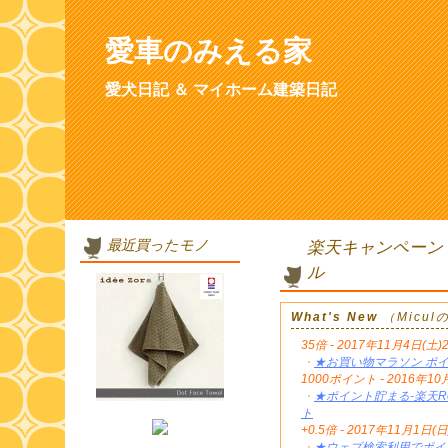
愛車のみえる家
愛犬日記 ＆ マイホーム建築日記
最近買ったモノ
楽天キャンペーン
ル
What's New
（Micu
35倍 - 2017年11月4日(土)
・
★お買い物マラソン ポイ
1000ポイント - 2016年
・
★ポイント貯まる-楽天Re
ト
+0.5倍 - 2017年11月1日(日
・
★ウェブ検索利用でポイン