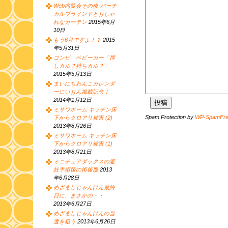
Web内覧会その後-バーチ
カルブラインドとおしゃ
れなカーテン
2015年6月
10日
もう6月ですよ！？
2015
年5月31日
コンビ ベビーカー「押
しカル？持ちカル？」
2015年5月13日
まいにちわんこカレンダ
ーにいおん掲載記念！
2014年1月12日
ミサワホーム キッチン床
Spam Protection by
WP-SpamFr
下からクロアリ被害 (2)
2013年8月26日
ミサワホーム キッチン床
下からクロアリ被害 (1)
2013年8月21日
ミニチュアダックスの避
妊手術後の術後服
2013
年6月28日
めざましじゃんけん最終
日に、まさかの・・
2013年6月27日
めざましじゃんけんの当
選を狙う
2013年6月26日