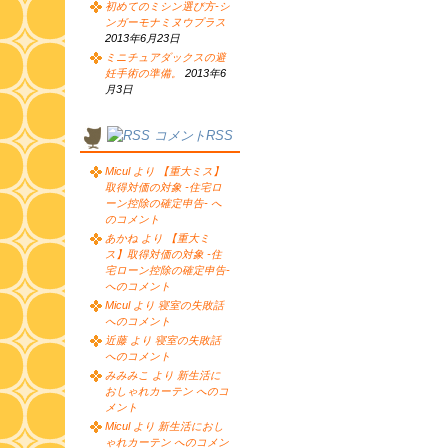
初めてのミシン選び方-シ
ンガーモナミヌウプラス
2013年6月23日
ミニチュアダックスの避
妊手術の準備。
2013年6
月3日
コメントRSS
Micul より 【重大ミス】
取得対価の対象 -住宅ロ
ーン控除の確定申告- へ
のコメント
あかね より 【重大ミ
ス】取得対価の対象 -住
宅ローン控除の確定申告-
へのコメント
Micul より 寝室の失敗話
へのコメント
近藤 より 寝室の失敗話
へのコメント
みみみこ より 新生活に
おしゃれカーテン へのコ
メント
Micul より 新生活におし
ゃれカーテン へのコメン