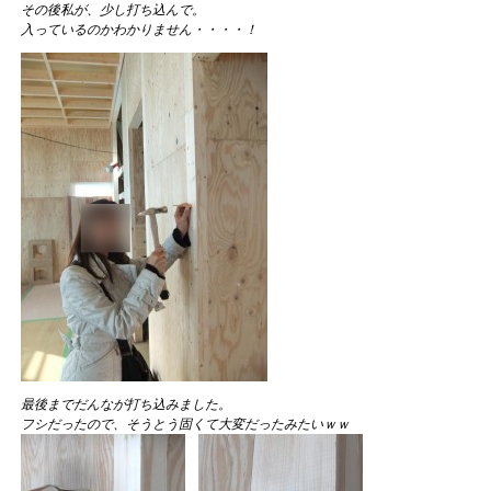
その後私が、少し打ち込んで。
入っているのかわかりません・・・・！
最後までだんなが打ち込みました。
フシだったので、そうとう固くて大変だったみたいｗｗ