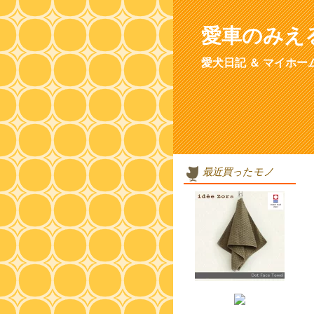
愛車のみえ
愛犬日記 ＆ マイホー
最近買ったモノ