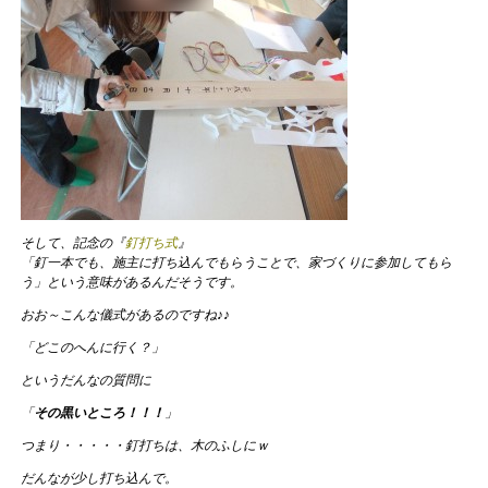
そして、記念の『
釘打ち式
』
「釘一本でも、施主に打ち込んでもらうことで、家づくりに参加してもら
う」という意味があるんだそうです。
おお～こんな儀式があるのですね♪♪
「どこのへんに行く？」
というだんなの質問に
「
その黒いところ！！！
」
つまり・・・・・釘打ちは、木のふしにｗ
だんなが少し打ち込んで。