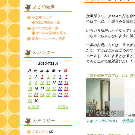
まとめ記事
仕事帰りに、
クロス
の打ち合
全工程マップ
今日で一旦、一通りを仮決め
WEB内覧会一覧
全ブログ記事一覧
いろいろ採用したくなってし
すべての記事を見る
ごちゃごちゃしないように減
楽天キャンペーン予定
一番のお気に入りは、ラメが
ただ、でこぼこが目立つので
カレンダー
ベースをこれにするとなると
でもどこかで絶対使いたい！
2010年11月
月
火
水
木
金
土
日
１階や階段フロアは、白い塗
1
2
3
4
5
6
7
8
9
10
11
12
13
14
15
16
17
18
19
20
21
22
23
24
25
26
27
28
29
30
« 10月
12月 »
カテゴリー
トキワ PINEBULL 塗壁調(T
ごあいさつ
(2)