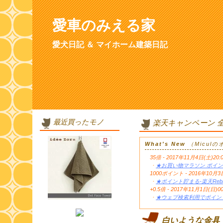
愛車のみえる家
愛犬日記 ＆ マイホーム建築日記
最近買ったモノ
楽天キャンペーン 
What's New
（Micul
35倍 - 2017年11月4日(土)20:
・
★お買い物マラソン ポイン
1000ポイント - 2016年1
・
★ポイント貯まる-楽天Reb
+0.5倍 - 2017年11月1日(日)0
・
★ウェブ検索利用でポイント
白いような金具