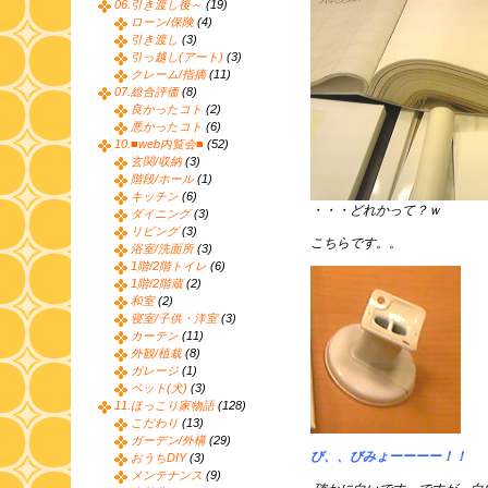
06.引き渡し後～
(19)
ローン/保険
(4)
引き渡し
(3)
引っ越し(アート)
(3)
クレーム/指摘
(11)
07.総合評価
(8)
良かったコト
(2)
悪かったコト
(6)
10.■web内覧会■
(52)
玄関/収納
(3)
階段/ホール
(1)
キッチン
(6)
・・・どれかって？ｗ
ダイニング
(3)
リビング
(3)
こちらです。。
浴室/洗面所
(3)
1階/2階トイレ
(6)
1階/2階蔵
(2)
和室
(2)
寝室/子供・洋室
(3)
カーテン
(11)
外観/植栽
(8)
ガレージ
(1)
ペット(犬)
(3)
11.ほっこり家物語
(128)
こだわり
(13)
ガーデン/外構
(29)
び、、びみょーーーー！！
おうちDIY
(3)
メンテナンス
(9)