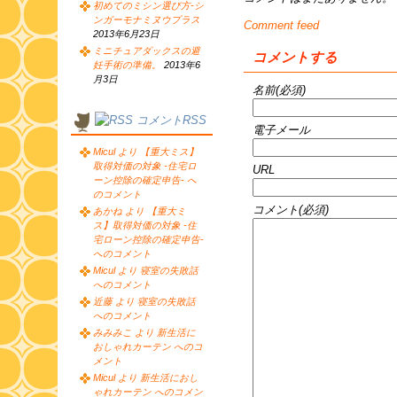
初めてのミシン選び方-シ
ンガーモナミヌウプラス
Comment feed
2013年6月23日
ミニチュアダックスの避
コメントする
妊手術の準備。
2013年6
月3日
名前(必須)
コメントRSS
電子メール
Micul より 【重大ミス】
取得対価の対象 -住宅ロ
URL
ーン控除の確定申告- へ
のコメント
コメント(必須)
あかね より 【重大ミ
ス】取得対価の対象 -住
宅ローン控除の確定申告-
へのコメント
Micul より 寝室の失敗話
へのコメント
近藤 より 寝室の失敗話
へのコメント
みみみこ より 新生活に
おしゃれカーテン へのコ
メント
Micul より 新生活におし
ゃれカーテン へのコメン