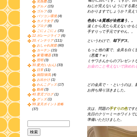
確かに白いです。ですが、白
光熱費
(1)
ねじが見えないようにする蓋
グルメ
(15)
ゴルフ
(1)
わかりますでしょうか？見え
パソコン環境
(4)
色合い＆質感が全然違う、。
カメラ女子
(5)
ブログ
(8)
遠くから見たら見えないかも
ごにょごにょ
(35)
手すりって手元ですやん。。
12.ガレージライフ
(6)
20.インテリア
(111)
というわけで、
却下デス
。
おしゃれ雑貨
(60)
もっと他の案で、金具を白く
カーテン
(15)
家電/機器
(33)
（悪魔？ｗ）
照明
(3)
ミサワさんからのプレゼント
30.愛犬(いおん)
(33)
お金のこと考えないで決めれる
日常
(11)
病院/病気
(4)
お出かけ
(1)
わんこグッズ
(17)
どの金具で・・というのは、
動画
(3)
お持ち帰り頂きました。
40.育児ブログ
(1)
グッズ
(1)
99.楽天ポイント攻略
次は、問題の
手すりの色
です
(37)
先日のクリーミーホワイトで
準備いただけました。