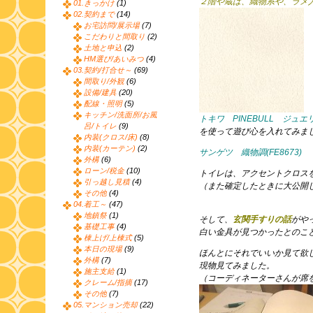
２階や蔵は、織物系や、ラメ
01.きっかけ
(1)
02.契約まで
(14)
お宅訪問/展示場
(7)
こだわりと間取り
(2)
土地と申込
(2)
HM選び/あいみつ
(4)
03.契約/打合せ～
(69)
間取り/外観
(6)
設備/建具
(20)
配線・照明
(5)
キッチン/洗面所/お風
トキワ PINEBULL ジュエ
呂/トイレ
(9)
を使って遊び心を入れてみま
内装(クロス/床)
(8)
内装(カーテン)
(2)
サンゲツ 織物調(FE8673)
外構
(6)
ローン/税金
(10)
トイレは、アクセントクロス
引っ越し見積
(4)
（また確定したときに大公開
その他
(4)
04.着工～
(47)
地鎮祭
(1)
そして、
玄関手すりの話
がや
基礎工事
(4)
白い金具が見つかったとのこ
棟上げ/上棟式
(5)
本日の現場
(9)
ほんとにそれでいいか見て欲
外構
(7)
現物見てみました。
施主支給
(1)
（コーディネーターさんが席
クレーム/指摘
(17)
その他
(7)
05.マンション売却
(22)