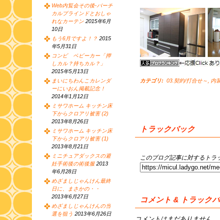
Web内覧会その後-バーチ
カルブラインドとおしゃ
れなカーテン
2015年6月
10日
もう6月ですよ！？
2015
年5月31日
コンビ ベビーカー「押
しカル？持ちカル？」
2015年5月13日
まいにちわんこカレンダ
カテゴリ
:
03.契約/打合せ～
,
内装
ーにいおん掲載記念！
2014年1月12日
ミサワホーム キッチン床
下からクロアリ被害 (2)
2013年8月26日
トラックバック
ミサワホーム キッチン床
下からクロアリ被害 (1)
2013年8月21日
ミニチュアダックスの避
このブログ記事に対するトラッ
妊手術後の術後服
2013
年6月28日
めざましじゃんけん最終
日に、まさかの・・
2013年6月27日
コメント & トラック
めざましじゃんけんの当
選を狙う
2013年6月26日
コメントはまだありません。