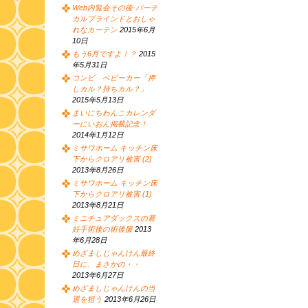
Web内覧会その後-バーチ
カルブラインドとおしゃ
れなカーテン
2015年6月
10日
もう6月ですよ！？
2015
年5月31日
コンビ ベビーカー「押
しカル？持ちカル？」
2015年5月13日
まいにちわんこカレンダ
ーにいおん掲載記念！
2014年1月12日
ミサワホーム キッチン床
下からクロアリ被害 (2)
2013年8月26日
ミサワホーム キッチン床
下からクロアリ被害 (1)
2013年8月21日
ミニチュアダックスの避
妊手術後の術後服
2013
年6月28日
めざましじゃんけん最終
日に、まさかの・・
2013年6月27日
めざましじゃんけんの当
選を狙う
2013年6月26日