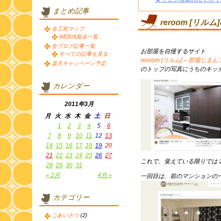
まとめ記事
reroom [リルム
全工程マップ
WEB内覧会一覧
全ブログ記事一覧
お部屋を自慢するサイト
すべての記事を見る
reroom [リルム] – 部屋じま
楽天キャンペーン予定
のトップの写真にうちのキッ
カレンダー
2011年3月
月
火
水
木
金
土
日
1
2
3
4
5
6
7
8
9
10
11
12
13
14
15
16
17
18
19
20
21
22
23
24
25
26
27
これで、覚えている限りでは
28
29
30
31
« 2月
4月 »
一回目は、前のマンションの
カテゴリー
ごあいさつ
(2)