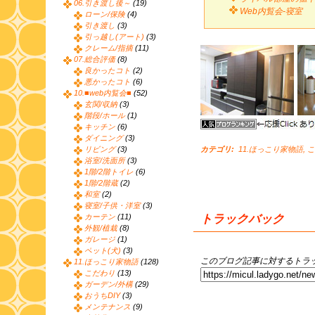
06.引き渡し後～
(19)
Web内覧会-寝室
ローン/保険
(4)
引き渡し
(3)
引っ越し(アート)
(3)
クレーム/指摘
(11)
07.総合評価
(8)
良かったコト
(2)
悪かったコト
(6)
10.■web内覧会■
(52)
玄関/収納
(3)
階段/ホール
(1)
キッチン
(6)
ダイニング
(3)
リビング
(3)
カテゴリ
:
11.ほっこり家物語
,
こ
浴室/洗面所
(3)
1階/2階トイレ
(6)
1階/2階蔵
(2)
和室
(2)
寝室/子供・洋室
(3)
トラックバック
カーテン
(11)
外観/植栽
(8)
ガレージ
(1)
ペット(犬)
(3)
このブログ記事に対するトラッ
11.ほっこり家物語
(128)
こだわり
(13)
ガーデン/外構
(29)
おうちDIY
(3)
メンテナンス
(9)