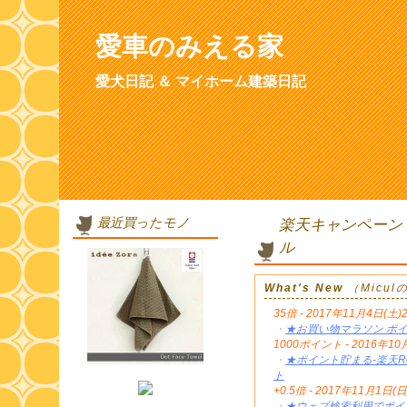
愛車のみえる家
愛犬日記 ＆ マイホーム建築日記
最近買ったモノ
楽天キャンペーン
ル
What's New
（Micu
35倍 - 2017年11月4日(土)
・
★お買い物マラソン ポイ
1000ポイント - 2016年
・
★ポイント貯まる-楽天Re
ト
+0.5倍 - 2017年11月1日(日
・
★ウェブ検索利用でポイン