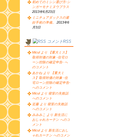
初めてのミシン選び方-シ
ンガーモナミヌウプラス
2013年6月23日
ミニチュアダックスの避
妊手術の準備。
2013年6
月3日
コメントRSS
Micul より 【重大ミス】
取得対価の対象 -住宅ロ
ーン控除の確定申告- へ
のコメント
あかね より 【重大ミ
ス】取得対価の対象 -住
宅ローン控除の確定申告-
へのコメント
Micul より 寝室の失敗話
へのコメント
近藤 より 寝室の失敗話
へのコメント
みみみこ より 新生活に
おしゃれカーテン へのコ
メント
Micul より 新生活におし
ゃれカーテン へのコメン