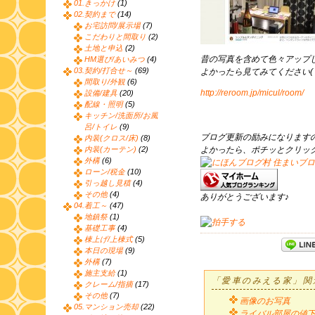
01.きっかけ
(1)
02.契約まで
(14)
お宅訪問/展示場
(7)
こだわりと間取り
(2)
土地と申込
(2)
昔の写真を含めて色々アップ
HM選び/あいみつ
(4)
03.契約/打合せ～
(69)
よかったら見てみてください(
間取り/外観
(6)
http://reroom.jp/micul/room/
設備/建具
(20)
配線・照明
(5)
キッチン/洗面所/お風
呂/トイレ
(9)
ブログ更新の励みになります
内装(クロス/床)
(8)
内装(カーテン)
(2)
よかったら、ポチッとクリッ
外構
(6)
ローン/税金
(10)
引っ越し見積
(4)
その他
(4)
ありがとうございます♪
04.着工～
(47)
地鎮祭
(1)
基礎工事
(4)
棟上げ/上棟式
(5)
本日の現場
(9)
外構
(7)
施主支給
(1)
「愛車のみえる家」関
クレーム/指摘
(17)
その他
(7)
画像のお写真
05.マンション売却
(22)
ライバル部屋の値