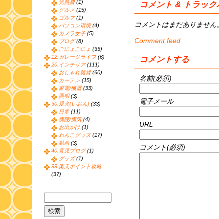
光熱費
(1)
コメント & トラッ
グルメ
(15)
ゴルフ
(1)
コメントはまだありません
パソコン環境
(4)
カメラ女子
(5)
Comment feed
ブログ
(8)
ごにょごにょ
(35)
12.ガレージライフ
(6)
コメントする
20.インテリア
(111)
おしゃれ雑貨
(60)
名前(必須)
カーテン
(15)
家電/機器
(33)
照明
(3)
電子メール
30.愛犬(いおん)
(33)
日常
(11)
病院/病気
(4)
URL
お出かけ
(1)
わんこグッズ
(17)
動画
(3)
コメント(必須)
40.育児ブログ
(1)
グッズ
(1)
99.楽天ポイント攻略
(37)