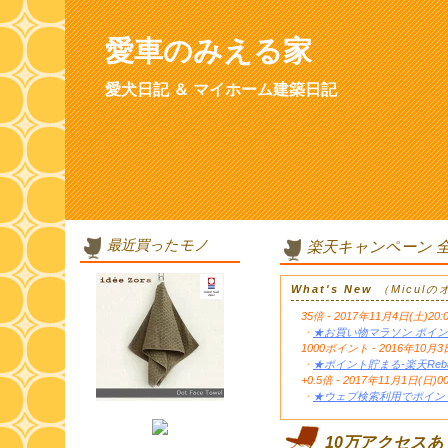
愛車のみえる家
愛犬日記 ＆ マイホーム建築日記
最近買ったモノ
楽天キャンペーン 
What's New
（Micul
35倍 - 2017年11月4日(土)20:
・
★お買い物マラソン ポイン
1000ポイント - 2016年1
・
★ポイント貯まる-楽天Reb
+0.5倍 - 2017年11月1日(日)0
・
★ウェブ検索利用でポイント
10万アクセス