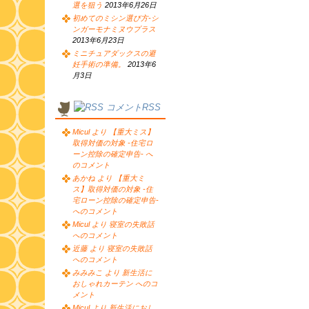
選を狙う
2013年6月26日
初めてのミシン選び方-シ
ンガーモナミヌウプラス
2013年6月23日
ミニチュアダックスの避
妊手術の準備。
2013年6
月3日
コメントRSS
Micul より 【重大ミス】
取得対価の対象 -住宅ロ
ーン控除の確定申告- へ
のコメント
あかね より 【重大ミ
ス】取得対価の対象 -住
宅ローン控除の確定申告-
へのコメント
Micul より 寝室の失敗話
へのコメント
近藤 より 寝室の失敗話
へのコメント
みみみこ より 新生活に
おしゃれカーテン へのコ
メント
Micul より 新生活におし