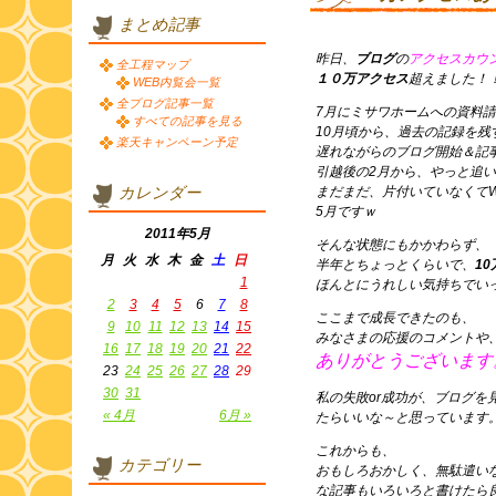
まとめ記事
昨日、
ブログ
の
アクセスカウ
全工程マップ
１０万アクセス
超えました！！！
WEB内覧会一覧
全ブログ記事一覧
7月にミサワホームへの資料
すべての記事を見る
10月頃から、過去の記録を残
楽天キャンペーン予定
遅れながらのブログ開始＆記
引越後の2月から、やっと追
カレンダー
まだまだ、片付いていなくて
5月ですｗ
2011年5月
そんな状態にもかかわらず、
月
火
水
木
金
土
日
半年とちょっとくらいで、
1
1
ほんとにうれしい気持ちでい
2
3
4
5
6
7
8
ここまで成長できたのも、
9
10
11
12
13
14
15
みなさまの応援のコメントや
16
17
18
19
20
21
22
ありがとうございます
23
24
25
26
27
28
29
30
31
私の失敗or成功が、ブログを
« 4月
6月 »
たらいいな～と思っています
これからも、
カテゴリー
おもしろおかしく、無駄遣い
な記事もいろいろと書けたら