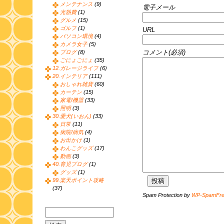
メンテナンス
(9)
電子メール
光熱費
(1)
グルメ
(15)
ゴルフ
(1)
URL
パソコン環境
(4)
カメラ女子
(5)
コメント(必須)
ブログ
(8)
ごにょごにょ
(35)
12.ガレージライフ
(6)
20.インテリア
(111)
おしゃれ雑貨
(60)
カーテン
(15)
家電/機器
(33)
照明
(3)
30.愛犬(いおん)
(33)
日常
(11)
病院/病気
(4)
お出かけ
(1)
わんこグッズ
(17)
動画
(3)
40.育児ブログ
(1)
グッズ
(1)
99.楽天ポイント攻略
(37)
Spam Protection by
WP-SpamFr