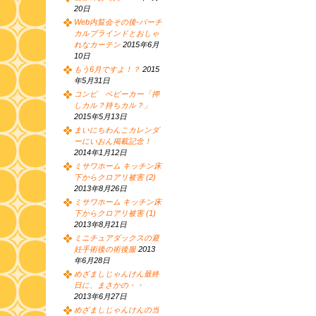
20日
Web内覧会その後-バーチ
カルブラインドとおしゃ
れなカーテン
2015年6月
10日
もう6月ですよ！？
2015
年5月31日
コンビ ベビーカー「押
しカル？持ちカル？」
2015年5月13日
まいにちわんこカレンダ
ーにいおん掲載記念！
2014年1月12日
ミサワホーム キッチン床
下からクロアリ被害 (2)
2013年8月26日
ミサワホーム キッチン床
下からクロアリ被害 (1)
2013年8月21日
ミニチュアダックスの避
妊手術後の術後服
2013
年6月28日
めざましじゃんけん最終
日に、まさかの・・
2013年6月27日
めざましじゃんけんの当