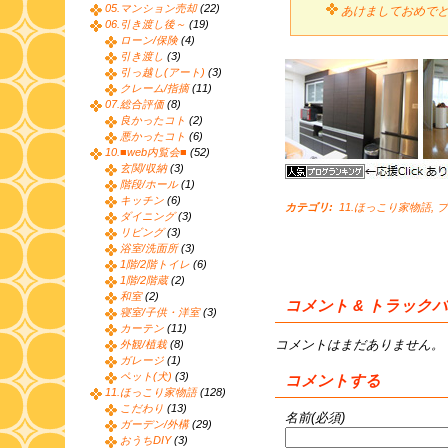
05.マンション売却
(22)
あけましておめで
06.引き渡し後～
(19)
ローン/保険
(4)
引き渡し
(3)
引っ越し(アート)
(3)
クレーム/指摘
(11)
07.総合評価
(8)
良かったコト
(2)
悪かったコト
(6)
10.■web内覧会■
(52)
玄関/収納
(3)
階段/ホール
(1)
キッチン
(6)
カテゴリ
:
11.ほっこり家物語
,
ブ
ダイニング
(3)
リビング
(3)
浴室/洗面所
(3)
1階/2階トイレ
(6)
1階/2階蔵
(2)
和室
(2)
コメント & トラック
寝室/子供・洋室
(3)
カーテン
(11)
コメントはまだありません。
外観/植栽
(8)
ガレージ
(1)
ペット(犬)
(3)
コメントする
11.ほっこり家物語
(128)
こだわり
(13)
名前(必須)
ガーデン/外構
(29)
おうちDIY
(3)