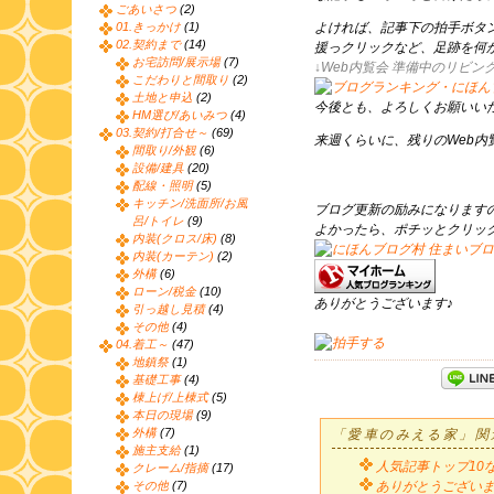
ごあいさつ
(2)
01.きっかけ
(1)
よければ、記事下の拍手ボタン
02.契約まで
(14)
援っクリックなど、足跡を何
お宅訪問/展示場
(7)
↓Web内覧会 準備中のリビン
こだわりと間取り
(2)
土地と申込
(2)
今後とも、よろしくお願いい
HM選び/あいみつ
(4)
03.契約/打合せ～
(69)
来週くらいに、残りのWeb
間取り/外観
(6)
設備/建具
(20)
配線・照明
(5)
キッチン/洗面所/お風
ブログ更新の励みになります
呂/トイレ
(9)
よかったら、ポチッとクリッ
内装(クロス/床)
(8)
内装(カーテン)
(2)
外構
(6)
ローン/税金
(10)
ありがとうございます♪
引っ越し見積
(4)
その他
(4)
04.着工～
(47)
地鎮祭
(1)
基礎工事
(4)
棟上げ/上棟式
(5)
本日の現場
(9)
外構
(7)
「愛車のみえる家」関
施主支給
(1)
人気記事トップ10
クレーム/指摘
(17)
その他
(7)
ありがとうござい