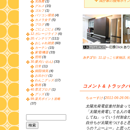
我が家の後悔ポイント
光熱費
(1)
グルメ
(15)
ゴルフ
(1)
パソコン環境
(4)
カメラ女子
(5)
ブログ
(8)
ごにょごにょ
(35)
12.ガレージライフ
(6)
20.インテリア
(111)
おしゃれ雑貨
(60)
カーテン
(15)
家電/機器
(33)
照明
(3)
カテゴリ
:
11.ほっこり家物語
,
光
30.愛犬(いおん)
(33)
日常
(11)
病院/病気
(4)
お出かけ
(1)
わんこグッズ
(17)
動画
(3)
コメント & トラック
40.育児ブログ
(1)
グッズ
(1)
ちゅーすけ
(
2011-06-26 06:
99.楽天ポイント攻略
(37)
太陽光発電促進付加金っ
「太陽光発電してる人の
してね」っていう付加金
自分ちが太陽光つけると
うの？ぶーぶー」と思っ