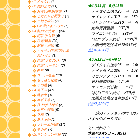
01.きっかけ
(1)
★4月11日～5月11日
02.契約まで
(14)
お宅訪問/展示場
(7)
デイタイム他季26 ⇒ 72
こだわりと間取り
(2)
ナイトタイム317 ⇒ 259
土地と申込
(2)
リビングタイム216 ⇒ 46
HM選び/あいみつ
(4)
燃料費調整額 -307円
03.契約/打合せ～
(69)
マイコン割引額 -336円
間取り/外観
(6)
はぴeプラン割引 -1009円
設備/建具
(20)
太陽光発電促進付加金16円
配線・照明
(5)
合計8,461円
キッチン/洗面所/お風
呂/トイレ
(9)
★5月12日～6月8日
内装(クロス/床)
(8)
デイタイム他季36 ⇒ 10
内装(カーテン)
(2)
外構
(6)
ナイトタイム236 ⇒ 193
ローン/税金
(10)
リビングタイム169 ⇒ 36
引っ越し見積
(4)
燃料費調整額 -171円
その他
(4)
マイコン割引額 -336円
04.着工～
(47)
はぴeプラン割引 -869円
地鎮祭
(1)
太陽光発電促進付加金13円
基礎工事
(4)
合計7,333円
棟上げ/上棟式
(5)
本日の現場
(9)
・・前のマンションの時（ガス
外構
(7)
さすがのオール電化。
施主支給
(1)
クレーム/指摘
(17)
その代わり？
その他
(7)
水道代3月5日～5月5日
05.マンション売却
(22)