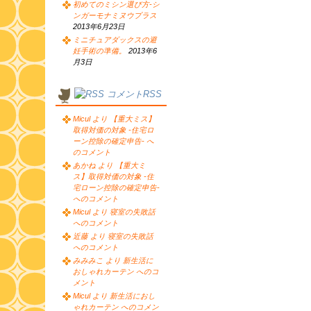
初めてのミシン選び方-シ
ンガーモナミヌウプラス
2013年6月23日
ミニチュアダックスの避
妊手術の準備。
2013年6
月3日
コメントRSS
Micul より 【重大ミス】
取得対価の対象 -住宅ロ
ーン控除の確定申告- へ
のコメント
あかね より 【重大ミ
ス】取得対価の対象 -住
宅ローン控除の確定申告-
へのコメント
Micul より 寝室の失敗話
へのコメント
近藤 より 寝室の失敗話
へのコメント
みみみこ より 新生活に
おしゃれカーテン へのコ
メント
Micul より 新生活におし
ゃれカーテン へのコメン