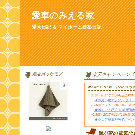
愛車のみえる家
愛犬日記 ＆ マイホーム建築日記
最近買ったモノ
楽天キャンペーン 
What's New
（Micul
35倍 - 2017年11月4日(土)20:
・
★お買い物マラソン ポイン
1000ポイント - 2016年1
・
★ポイント貯まる-楽天Reb
+0.5倍 - 2017年11月1日(日)0
・
★ウェブ検索利用でポイント
我が家の電気代