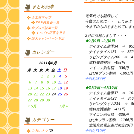
まとめ記事
電気代でも記録して
全工程マップ
今後のために・・・してみよ
WEB内覧会一覧
今までのものをまとめていま
全ブログ記事一覧
すべての記事を見る
2月に引越しまして・・・
楽天キャンペーン予定
★2月9日～3月8日
デイタイム他季34 ⇒ 95
カレンダー
ナイトタイム431 ⇒ 352
リビングタイム200 ⇒ 43
燃料費調整額 -498円
2011年6月
マイコン割引額 -336円
月
火
水
木
金
土
日
はぴeプラン割引 -1091円
1
2
3
4
5
合計8,984円
6
7
8
9
10
11
12
★3月9日～4月10日
13
14
15
16
17
18
19
デイタイム他季37 ⇒ 10
20
21
22
23
24
25
26
ナイトタイム423 ⇒ 346
27
28
29
30
リビングタイム234 ⇒ 50
« 5月
7月 »
燃料費調整額 -471円
マイコン割引額 -336円
カテゴリー
はぴeプラン割引 -1166円
太陽光発電促進付加金20円
ごあいさつ
(2)
合計9,710円