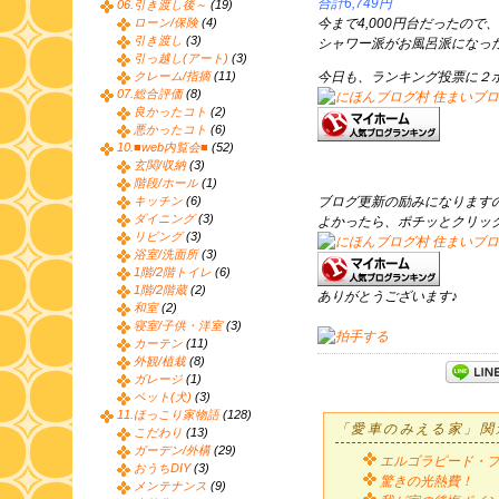
合計6,749円
06.引き渡し後～
(19)
ローン/保険
(4)
今まで4,000円台だったので
引き渡し
(3)
シャワー派がお風呂派になっ
引っ越し(アート)
(3)
クレーム/指摘
(11)
今日も、ランキング投票に２
07.総合評価
(8)
良かったコト
(2)
悪かったコト
(6)
10.■web内覧会■
(52)
玄関/収納
(3)
階段/ホール
(1)
キッチン
(6)
ブログ更新の励みになります
ダイニング
(3)
よかったら、ポチッとクリッ
リビング
(3)
浴室/洗面所
(3)
1階/2階トイレ
(6)
1階/2階蔵
(2)
ありがとうございます♪
和室
(2)
寝室/子供・洋室
(3)
カーテン
(11)
外観/植栽
(8)
ガレージ
(1)
ペット(犬)
(3)
11.ほっこり家物語
(128)
「愛車のみえる家」関
こだわり
(13)
ガーデン/外構
(29)
エルゴラピード・
おうちDIY
(3)
驚きの光熱費！
メンテナンス
(9)