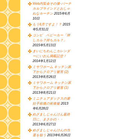
Web内覧会その後-バーチ
カルブラインドとおしゃ
れなカーテン
2015年6月
10日
もう6月ですよ！？
2015
年5月31日
コンビ ベビーカー「押
しカル？持ちカル？」
2015年5月13日
まいにちわんこカレンダ
ーにいおん掲載記念！
2014年1月12日
ミサワホーム キッチン床
下からクロアリ被害 (2)
2013年8月26日
ミサワホーム キッチン床
下からクロアリ被害 (1)
2013年8月21日
ミニチュアダックスの避
妊手術後の術後服
2013
年6月28日
めざましじゃんけん最終
日に、まさかの・・
2013年6月27日
めざましじゃんけんの当
選を狙う
2013年6月26日