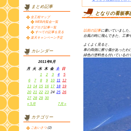
まとめ記事
となりの看板事
全工程マップ
WEB内覧会一覧
全ブログ記事一覧
以前の記事
に書いていました
すべての記事を見る
台風の時に飛んできた、工事
楽天キャンペーン予定
よくよく見ると、
車の両側に擦り傷があったわ
カレンダー
緑色の塗料色も付いているの
2011年6月
月
火
水
木
金
土
日
1
2
3
4
5
6
7
8
9
10
11
12
13
14
15
16
17
18
19
20
21
22
23
24
25
26
27
28
29
30
« 5月
7月 »
カテゴリー
ごあいさつ
(2)