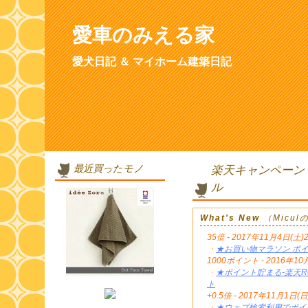
愛車のみえる家
愛犬日記 ＆ マイホーム建築日記
最近買ったモノ
楽天キャンペーン
ル
What's New
（Micu
35倍 - 2017年11月4日(土)
・
★お買い物マラソン ポイ
1000ポイント - 2016年
・
★ポイント貯まる-楽天Re
ト
+0.5倍 - 2017年11月1日(日
・
★ウェブ検索利用でポイン