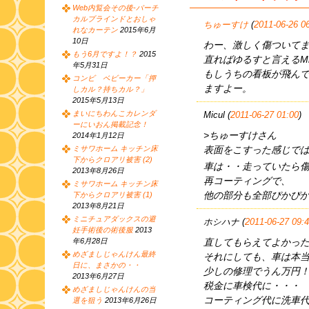
Web内覧会その後-バーチ
カルブラインドとおしゃ
ちゅーすけ
(
2011-06-26 0
れなカーテン
2015年6月
10日
わー、激しく傷ついて
もう6月ですよ！？
2015
直ればゆるすと言えるMi
年5月31日
もしうちの看板が飛ん
コンビ ベビーカー「押
ますよー。
しカル？持ちカル？」
2015年5月13日
まいにちわんこカレンダ
Micul (
2011-06-27 01:00
)
ーにいおん掲載記念！
>ちゅーすけさん
2014年1月12日
表面をこすった感じで
ミサワホーム キッチン床
下からクロアリ被害 (2)
車は・・走っていたら
2013年8月26日
再コーティングで、
ミサワホーム キッチン床
他の部分も全部ぴかぴ
下からクロアリ被害 (1)
2013年8月21日
ミニチュアダックスの避
ホシハナ (
2011-06-27 09:
妊手術後の術後服
2013
直してもらえてよかっ
年6月28日
めざましじゃんけん最終
それにしても、車は本
日に、まさかの・・
少しの修理でうん万円
2013年6月27日
税金に車検代に・・・
めざましじゃんけんの当
コーティング代に洗車
選を狙う
2013年6月26日