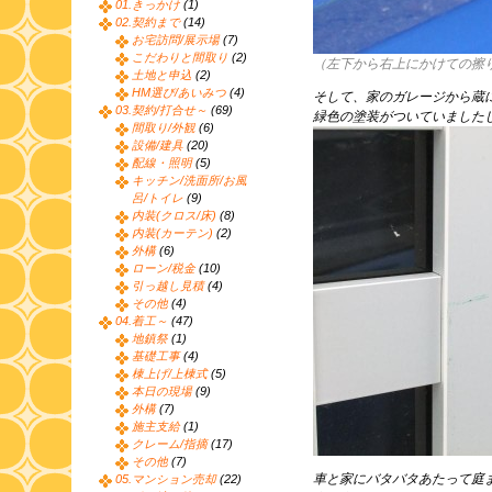
01.きっかけ
(1)
02.契約まで
(14)
お宅訪問/展示場
(7)
こだわりと間取り
(2)
（左下から右上にかけての擦
土地と申込
(2)
HM選び/あいみつ
(4)
そして、家のガレージから蔵
03.契約/打合せ～
(69)
緑色の塗装がついていました
間取り/外観
(6)
設備/建具
(20)
配線・照明
(5)
キッチン/洗面所/お風
呂/トイレ
(9)
内装(クロス/床)
(8)
内装(カーテン)
(2)
外構
(6)
ローン/税金
(10)
引っ越し見積
(4)
その他
(4)
04.着工～
(47)
地鎮祭
(1)
基礎工事
(4)
棟上げ/上棟式
(5)
本日の現場
(9)
外構
(7)
施主支給
(1)
クレーム/指摘
(17)
その他
(7)
車と家にバタバタあたって庭
05.マンション売却
(22)