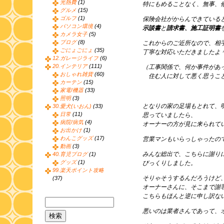
光熱費
(1)
特にもめることなく、無事、
グルメ
(15)
ゴルフ
(1)
保険会社がからんできている
パソコン環境
(4)
示談書
と
請求書、施工証明書
カメラ女子
(5)
ブログ
(8)
これからのご近所なので、相
ごにょごにょ
(35)
丁寧な対応いただきましたよ
12.ガレージライフ
(6)
20.インテリア
(111)
（工事関係で、何か事件があ
おしゃれ雑貨
(60)
住む人に対して悪く思うこと
カーテン
(15)
家電/機器
(33)
照明
(3)
となりの家の足場もとれて、
30.愛犬(いおん)
(33)
日常
(11)
思っていましたら、
病院/病気
(4)
オーナーの方が見に来られて
お出かけ
(1)
わんこグッズ
(17)
営業マンもいらっしゃったの
動画
(3)
みんな総出で、こちらに謝り
40.育児ブログ
(1)
グッズ
(1)
びっくりしました。
99.楽天ポイント攻略
そりゃそうするんだろうけど
(37)
オーナーさんに、そこまで謝
こちらもほんと逆に申し訳な
悪いのは業者さんであって、