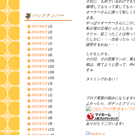
それに、もめているわけでも
修理してもらって直してもら
オーナーさんに謝って欲しく
バックナンバー
まあ。
やっぱりオーナーさんにこの
2017年6月
(1)
私が逆の立場だったとしたら
2015年6月
(2)
そりゃ、起こったことは知っ
2015年5月
(1)
たしかに・・・出会ったら（
2014年1月
(1)
謝罪するわね・・・
2013年8月
(2)
しかもしかも。
2013年6月
(6)
その日、その営業マンが、東
2013年5月
(10)
箱は、捨てようと思って、外
2013年4月
(22)
すｗ
2013年3月
(16)
2013年2月
(15)
タイミングわるい！
2013年1月
(3)
2012年8月
(1)
2012年7月
(1)
ブログ更新の励みになります
2012年6月
(2)
よかったら、ポチッとクリッ
2012年5月
(6)
2012年4月
(4)
2012年3月
(8)
ありがとうございます♪
2012年2月
(9)
2012年1月
(11)