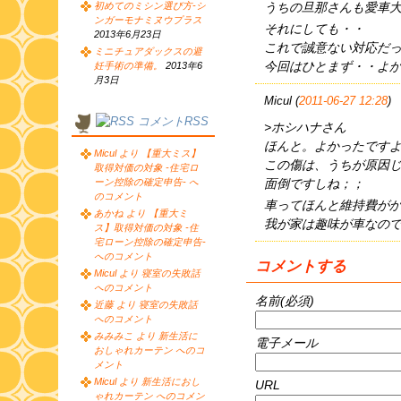
うちの旦那さんも愛車
初めてのミシン選び方-シ
ンガーモナミヌウプラス
それにしても・・
2013年6月23日
これで誠意ない対応だ
ミニチュアダックスの避
今回はひとまず・・よ
妊手術の準備。
2013年6
月3日
Micul (
2011-06-27 12:28
)
コメントRSS
>ホシハナさん
ほんと。よかったです
Micul より 【重大ミス】
この傷は、うちが原因
取得対価の対象 -住宅ロ
面倒ですしね；；
ーン控除の確定申告- へ
のコメント
車ってほんと維持費が
あかね より 【重大ミ
我が家は趣味が車なの
ス】取得対価の対象 -住
宅ローン控除の確定申告-
へのコメント
コメントする
Micul より 寝室の失敗話
へのコメント
名前(必須)
近藤 より 寝室の失敗話
へのコメント
みみみこ より 新生活に
電子メール
おしゃれカーテン へのコ
メント
Micul より 新生活におし
URL
ゃれカーテン へのコメン