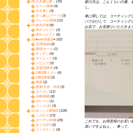
06.引き渡し後～
(19)
家の方は、こんくらいの傷、
ローン/保険
(4)
し。
引き渡し
(3)
引っ越し(アート)
(3)
車に関しては、コーティング
クレーム/指摘
(11)
バフがけして、コーティング
07.総合評価
(8)
お店で、お見積りいただきま
良かったコト
(2)
悪かったコト
(6)
10.■web内覧会■
(52)
玄関/収納
(3)
階段/ホール
(1)
キッチン
(6)
ダイニング
(3)
リビング
(3)
浴室/洗面所
(3)
1階/2階トイレ
(6)
1階/2階蔵
(2)
和室
(2)
寝室/子供・洋室
(3)
カーテン
(11)
外観/植栽
(8)
ガレージ
(1)
ペット(犬)
(3)
11.ほっこり家物語
(128)
こだわり
(13)
ガーデン/外構
(29)
これでも、お得意様のお安い
おうちDIY
(3)
高いですよねぇ。。車って。
メンテナンス
(9)