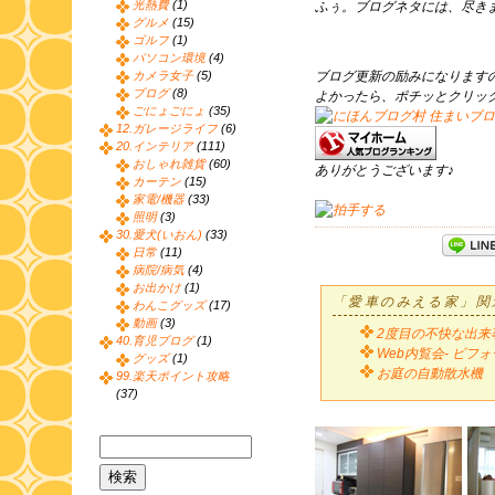
光熱費
(1)
ふぅ。ブログネタには、尽き
グルメ
(15)
ゴルフ
(1)
パソコン環境
(4)
カメラ女子
(5)
ブログ更新の励みになります
ブログ
(8)
よかったら、ポチッとクリッ
ごにょごにょ
(35)
12.ガレージライフ
(6)
20.インテリア
(111)
おしゃれ雑貨
(60)
ありがとうございます♪
カーテン
(15)
家電/機器
(33)
照明
(3)
30.愛犬(いおん)
(33)
日常
(11)
病院/病気
(4)
お出かけ
(1)
「愛車のみえる家」関
わんこグッズ
(17)
動画
(3)
2度目の不快な出来
40.育児ブログ
(1)
Web内覧会- ビフ
グッズ
(1)
お庭の自動散水機 
99.楽天ポイント攻略
(37)