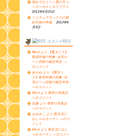
初めてのミシン選び方-シ
ンガーモナミヌウプラス
2013年6月23日
ミニチュアダックスの避
妊手術の準備。
2013年6
月3日
コメントRSS
Micul より 【重大ミス】
取得対価の対象 -住宅ロ
ーン控除の確定申告- へ
のコメント
あかね より 【重大ミ
ス】取得対価の対象 -住
宅ローン控除の確定申告-
へのコメント
Micul より 寝室の失敗話
へのコメント
近藤 より 寝室の失敗話
へのコメント
みみみこ より 新生活に
おしゃれカーテン へのコ
メント
Micul より 新生活におし
ゃれカーテン へのコメン