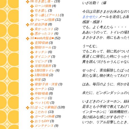
06.引き渡し後～
(19)
いざ出勤！（爆
ローン/保険
(4)
引き渡し
(3)
今日は旦那さまがお休みなの
引っ越し(アート)
(3)
まかせた♪
メールを送信しお
クレーム/指摘
(11)
感謝・感謝！
07.総合評価
(8)
でも。よく考えたら・・・・
良かったコト
(2)
ああいうのって、トイレの場
悪かったコト
(6)
まさかまさか、他にもあった
10.■web内覧会■
(52)
玄関/収納
(3)
うーむむ。
階段/ホール
(1)
でもこれって、朝に気がつい
キッチン
(6)
夜遅くに帰宅した時にうっか
ダイニング
(3)
リビング
(3)
糞を踏んづけちゃうんじゃな
浴室/洗面所
(3)
せっかく、害虫駆除したばっ
1階/2階トイレ
(6)
1階/2階蔵
(2)
新たな落し物が来たってわけ
和室
(2)
はあ。毎日のように、何かが
寝室/子供・洋室
(3)
カーテン
(11)
未だに、ピンポンダッシュの
外観/植栽
(8)
ガレージ
(1)
いまどきのインターホン。録
ペット(犬)
(3)
是非とも小学校で教えてあげ
11.ほっこり家物語
(128)
インターホンに「録画機能付
こだわり
(13)
ガーデン/外構
(29)
負け組みな感じがするので・
おうちDIY
(3)
いつか、リアル目撃したとき
メンテナンス
(9)