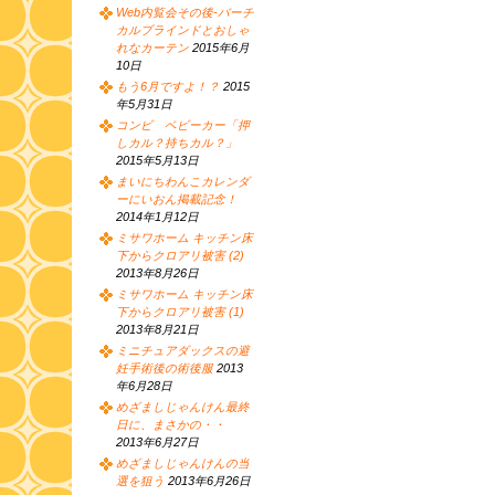
Web内覧会その後-バーチ
カルブラインドとおしゃ
れなカーテン
2015年6月
10日
もう6月ですよ！？
2015
年5月31日
コンビ ベビーカー「押
しカル？持ちカル？」
2015年5月13日
まいにちわんこカレンダ
ーにいおん掲載記念！
2014年1月12日
ミサワホーム キッチン床
下からクロアリ被害 (2)
2013年8月26日
ミサワホーム キッチン床
下からクロアリ被害 (1)
2013年8月21日
ミニチュアダックスの避
妊手術後の術後服
2013
年6月28日
めざましじゃんけん最終
日に、まさかの・・
2013年6月27日
めざましじゃんけんの当
選を狙う
2013年6月26日