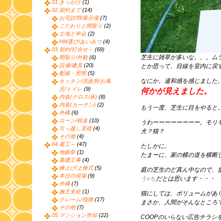
01.きっかけ
(1)
02.契約まで
(14)
お宅訪問/展示場
(7)
こだわりと間取り
(2)
土地と申込
(2)
HM選び/あいみつ
(4)
03.契約/打合せ～
(69)
芝生に雑草が多いな。。。ム
間取り/外観
(6)
設備/建具
(20)
とか思って、目線を室内に戻
配線・照明
(5)
なにか。違和感を感じました
キッチン/洗面所/お風
呂/トイレ
(9)
何かが見えました。
内装(クロス/床)
(8)
内装(カーテン)
(2)
もう一度、芝生に目をやると
外構
(6)
ローン/税金
(10)
うわーーーーーーーー。モリ
引っ越し見積
(4)
犬？猫？
その他
(4)
04.着工～
(47)
たしかに。
地鎮祭
(1)
たまーに、家の横の道を横断
基礎工事
(4)
棟上げ/上棟式
(5)
庭の芝生のど真ん中なので、
本日の現場
(9)
う○ち
だとは思います・・・
外構
(7)
施主支給
(1)
猫にしては、ボリュームがあ
クレーム/指摘
(17)
まさか、人間がそんなところ
その他
(7)
05.マンション売却
(22)
COOPのいらない広告チラシ