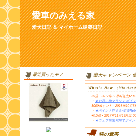
愛車のみえる家
愛犬日記 ＆ マイホーム建築日記
最近買ったモノ
楽天キャンペーン 
What's New
（Micul
35倍 - 2017年11月4日(土)20:
・
★お買い物マラソン ポイン
1000ポイント - 2016年1
・
★ポイント貯まる-楽天Reb
+0.5倍 - 2017年11月1日(日)0
・
★ウェブ検索利用でポイント
猫の糞害