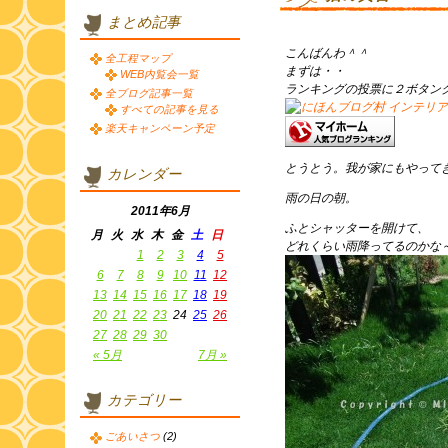
まとめ記事
こんばんわ＾＾
全工程マップ
まずは・・
WEB内覧会一覧
ランキングの投票に２ボタン
全ブログ記事一覧
すべての記事を見る
楽天キャンペーン予定
とうとう。我が家にもやって
カレンダー
雨の日の朝。
2011年6月
ふとシャッターを開けて、
月
火
水
木
金
土
日
どれくらい雨降ってるのかな
1
2
3
4
5
6
7
8
9
10
11
12
13
14
15
16
17
18
19
20
21
22
23
24
25
26
27
28
29
30
« 5月
7月 »
カテゴリー
ごあいさつ
(2)