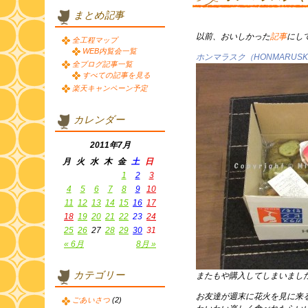
まとめ記事
以前、おいしかった
記事
にし
全工程マップ
WEB内覧会一覧
ホンマラスク（HONMARUSK
全ブログ記事一覧
すべての記事を見る
楽天キャンペーン予定
カレンダー
2011年7月
月
火
水
木
金
土
日
1
2
3
4
5
6
7
8
9
10
11
12
13
14
15
16
17
18
19
20
21
22
23
24
25
26
27
28
29
30
31
« 6月
8月 »
カテゴリー
またもや購入してしまいまし
お友達が週末に花火を見に来
ごあいさつ
(2)