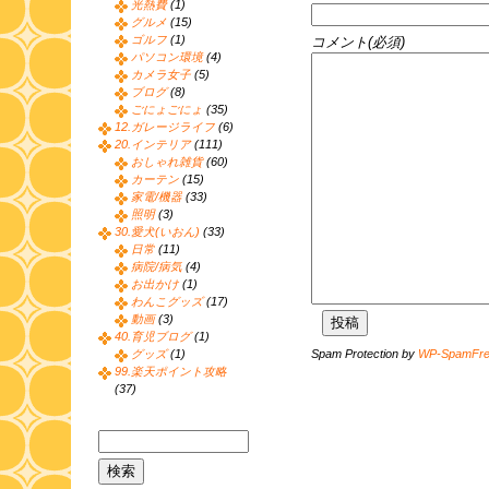
光熱費
(1)
グルメ
(15)
ゴルフ
(1)
コメント(必須)
パソコン環境
(4)
カメラ女子
(5)
ブログ
(8)
ごにょごにょ
(35)
12.ガレージライフ
(6)
20.インテリア
(111)
おしゃれ雑貨
(60)
カーテン
(15)
家電/機器
(33)
照明
(3)
30.愛犬(いおん)
(33)
日常
(11)
病院/病気
(4)
お出かけ
(1)
わんこグッズ
(17)
動画
(3)
40.育児ブログ
(1)
Spam Protection by
WP-SpamFr
グッズ
(1)
99.楽天ポイント攻略
(37)