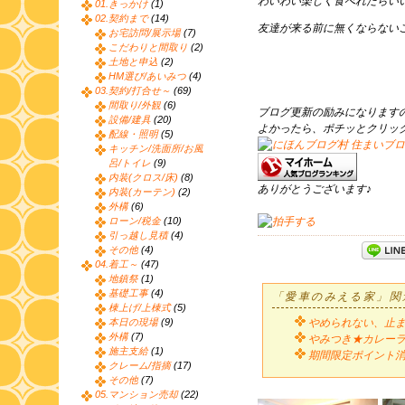
わいわい楽しく食べれたらい
01.きっかけ
(1)
02.契約まで
(14)
友達が来る前に無くならない
お宅訪問/展示場
(7)
こだわりと間取り
(2)
土地と申込
(2)
HM選び/あいみつ
(4)
03.契約/打合せ～
(69)
間取り/外観
(6)
ブログ更新の励みになります
設備/建具
(20)
よかったら、ポチッとクリッ
配線・照明
(5)
キッチン/洗面所/お風
呂/トイレ
(9)
内装(クロス/床)
(8)
ありがとうございます♪
内装(カーテン)
(2)
外構
(6)
ローン/税金
(10)
引っ越し見積
(4)
その他
(4)
04.着工～
(47)
地鎮祭
(1)
基礎工事
(4)
「愛車のみえる家」関
棟上げ/上棟式
(5)
本日の現場
(9)
やめられない、止
外構
(7)
やみつき★カレー
施主支給
(1)
期間限定ポイント
クレーム/指摘
(17)
その他
(7)
05.マンション売却
(22)