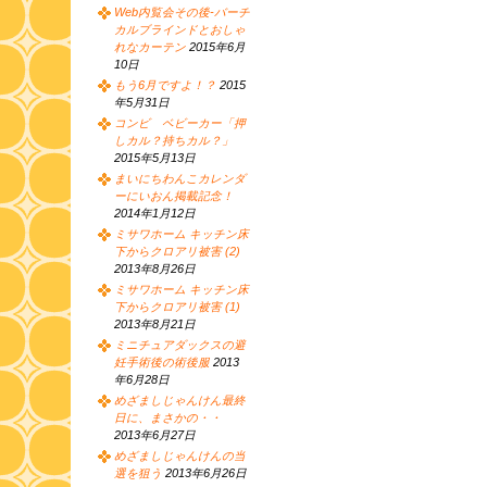
Web内覧会その後-バーチ
カルブラインドとおしゃ
れなカーテン
2015年6月
10日
もう6月ですよ！？
2015
年5月31日
コンビ ベビーカー「押
しカル？持ちカル？」
2015年5月13日
まいにちわんこカレンダ
ーにいおん掲載記念！
2014年1月12日
ミサワホーム キッチン床
下からクロアリ被害 (2)
2013年8月26日
ミサワホーム キッチン床
下からクロアリ被害 (1)
2013年8月21日
ミニチュアダックスの避
妊手術後の術後服
2013
年6月28日
めざましじゃんけん最終
日に、まさかの・・
2013年6月27日
めざましじゃんけんの当
選を狙う
2013年6月26日