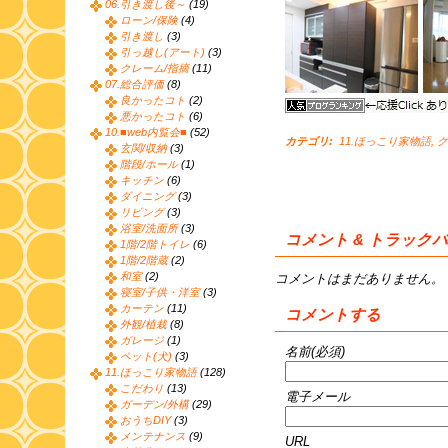
06.引き渡し後～
(19)
ローン/保険
(4)
引き渡し
(3)
引っ越し(アート)
(3)
クレーム/指摘
(11)
07.総合評価
(8)
良かったコト
(2)
悪かったコト
(6)
10.■web内覧会■
(52)
カテゴリ
:
11.ほっこり家物語
,
グ
玄関/収納
(3)
階段/ホール
(1)
キッチン
(6)
ダイニング
(3)
リビング
(3)
浴室/洗面所
(3)
コメント & トラック
1階/2階トイレ
(6)
1階/2階蔵
(2)
和室
(2)
コメントはまだありません。
寝室/子供・洋室
(3)
カーテン
(11)
コメントする
外観/植栽
(8)
ガレージ
(1)
名前(必須)
ペット(犬)
(3)
11.ほっこり家物語
(128)
こだわり
(13)
電子メール
ガーデン/外構
(29)
おうちDIY
(3)
メンテナンス
(9)
URL