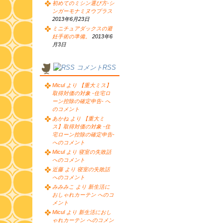
初めてのミシン選び方-シ
ンガーモナミヌウプラス
2013年6月23日
ミニチュアダックスの避
妊手術の準備。
2013年6
月3日
コメントRSS
Micul より 【重大ミス】
取得対価の対象 -住宅ロ
ーン控除の確定申告- へ
のコメント
あかね より 【重大ミ
ス】取得対価の対象 -住
宅ローン控除の確定申告-
へのコメント
Micul より 寝室の失敗話
へのコメント
近藤 より 寝室の失敗話
へのコメント
みみみこ より 新生活に
おしゃれカーテン へのコ
メント
Micul より 新生活におし
ゃれカーテン へのコメン