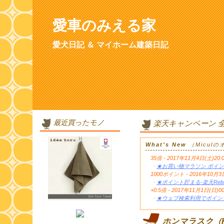
愛車のみえる家
愛犬日記 ＆ マイホーム建築日記
最近買ったモノ
楽天キャンペーン 
What's New
（Micul
35倍 - 2017年11月4日(土)20:
・
★お買い物マラソン ポイン
1000ポイント - 2016年1
・
★ポイント貯まる-楽天Reb
+0.5倍 - 2017年11月1日(日)0
・
★ウェブ検索利用でポイント
ホンマラスク（H