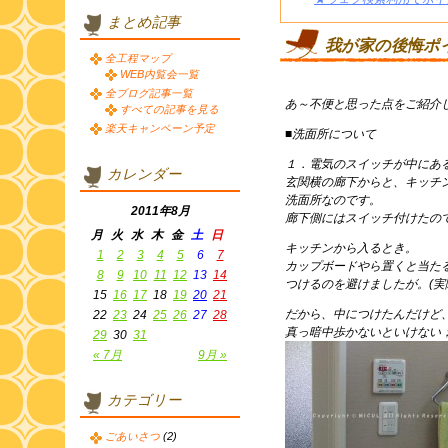
まとめ記事
我が家の後悔ポイ
全工程マップ
WEB内覧会一覧
全ブログ記事一覧
あ～不便と思った点をご紹介
すべての記事を見る
楽天キャンペーン予定
■洗面所について
１．電気のスイッチが中にあ
カレンダー
玄関横の廊下からと、キッチ
洗面所なのです。
2011年8月
廊下側にはスイッチ付けたの
月
火
水
木
金
土
日
キッチンから入るとき。
1
2
3
4
5
6
7
カップボードやら置くと当た
8
9
10
11
12
13
14
つけるのを避けましたが。(実
15
16
17
18
19
20
21
だから、中につけたんだけど
22
23
24
25
26
27
28
真っ暗中歩かないといけない
29
30
31
« 7月
9月 »
カテゴリー
ごあいさつ
(2)