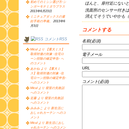
初めてのミシン選び方-シ
ほんと、扉付近にない
ンガーモナミヌウプラス
洗面所のセンサー付き
2013年6月23日
消えてそうでいやかも
ミニチュアダックスの避
妊手術の準備。
2013年6
月3日
コメントする
コメントRSS
名前(必須)
Micul より 【重大ミス】
電子メール
取得対価の対象 -住宅ロ
ーン控除の確定申告- へ
のコメント
URL
あかね より 【重大ミ
ス】取得対価の対象 -住
宅ローン控除の確定申告-
コメント(必須)
へのコメント
Micul より 寝室の失敗話
へのコメント
近藤 より 寝室の失敗話
へのコメント
みみみこ より 新生活に
おしゃれカーテン へのコ
メント
Micul より 新生活におし
ゃれカーテン へのコメン