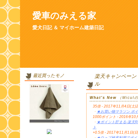
愛車のみえる家
愛犬日記 ＆ マイホーム建築日記
最近買ったモノ
楽天キャンペーン
ル
What's New
（Micu
35倍 - 2017年11月4日(土)
・
★お買い物マラソン ポイ
1000ポイント - 2016年
・
★ポイント貯まる-楽天Re
ト
+0.5倍 - 2017年11月1日(日
・
★ウェブ検索利用でポイン