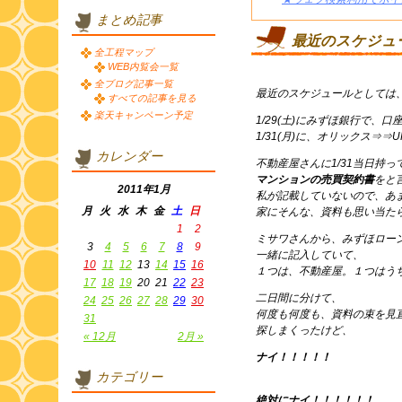
まとめ記事
最近のスケジュ
全工程マップ
WEB内覧会一覧
全ブログ記事一覧
最近のスケジュールとしては
すべての記事を見る
楽天キャンペーン予定
1/29(土)にみずほ銀行で、
1/31(月)に、オリックス⇒⇒U
カレンダー
不動産屋さんに1/31当日持
マンションの売買契約書
をと
2011年1月
私が記載していないので、あ
月
火
水
木
金
土
日
家にそんな、資料も思い当た
1
2
ミサワさんから、みずほロー
3
4
5
6
7
8
9
一緒に記入していて、
10
11
12
13
14
15
16
１つは、不動産屋。１つはう
17
18
19
20
21
22
23
二日間に分けて、
24
25
26
27
28
29
30
何度も何度も、資料の束を見
31
探しまくったけど、
« 12月
2月 »
ナイ！！！！！
カテゴリー
絶対にナイ！！！！！！