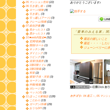
05.マンション売却
(22)
ありがとうございます♪
06.引き渡し後～
(19)
ローン/保険
(4)
引き渡し
(3)
引っ越し(アート)
(3)
クレーム/指摘
(11)
07.総合評価
(8)
良かったコト
(2)
「愛車のみえる家」関
悪かったコト
(6)
10.■web内覧会■
(52)
最近の嬉しいこと
玄関/収納
(3)
最近・・・・した
階段/ホール
(1)
ジューンベリーに赤
キッチン
(6)
ダイニング
(3)
リビング
(3)
浴室/洗面所
(3)
1階/2階トイレ
(6)
1階/2階蔵
(2)
和室
(2)
寝室/子供・洋室
(3)
カーテン
(11)
外観/植栽
(8)
ガレージ
(1)
ペット(犬)
(3)
カテゴリ
:
04.着工～
,
05.マンシ
11.ほっこり家物語
(128)
こだわり
(13)
ガーデン/外構
(29)
おうちDIY
(3)