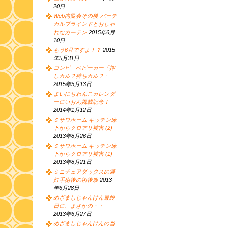
20日
Web内覧会その後-バーチ
カルブラインドとおしゃ
れなカーテン
2015年6月
10日
もう6月ですよ！？
2015
年5月31日
コンビ ベビーカー「押
しカル？持ちカル？」
2015年5月13日
まいにちわんこカレンダ
ーにいおん掲載記念！
2014年1月12日
ミサワホーム キッチン床
下からクロアリ被害 (2)
2013年8月26日
ミサワホーム キッチン床
下からクロアリ被害 (1)
2013年8月21日
ミニチュアダックスの避
妊手術後の術後服
2013
年6月28日
めざましじゃんけん最終
日に、まさかの・・
2013年6月27日
めざましじゃんけんの当