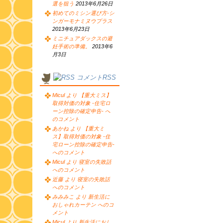
選を狙う
2013年6月26日
初めてのミシン選び方-シ
ンガーモナミヌウプラス
2013年6月23日
ミニチュアダックスの避
妊手術の準備。
2013年6
月3日
コメントRSS
Micul より 【重大ミス】
取得対価の対象 -住宅ロ
ーン控除の確定申告- へ
のコメント
あかね より 【重大ミ
ス】取得対価の対象 -住
宅ローン控除の確定申告-
へのコメント
Micul より 寝室の失敗話
へのコメント
近藤 より 寝室の失敗話
へのコメント
みみみこ より 新生活に
おしゃれカーテン へのコ
メント
Micul より 新生活におし