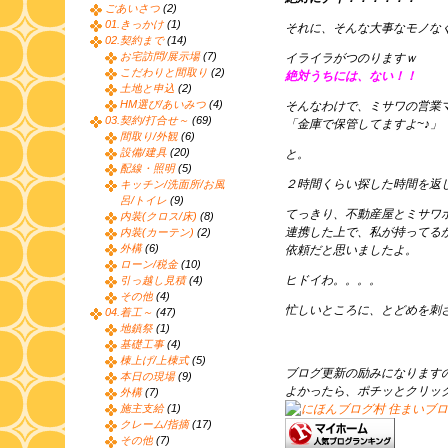
ごあいさつ
(2)
01.きっかけ
(1)
それに、そんな大事なモノな
02.契約まで
(14)
お宅訪問/展示場
(7)
イライラがつのりますｗ
こだわりと間取り
(2)
絶対うちには、ない！！
土地と申込
(2)
HM選び/あいみつ
(4)
そんなわけで、ミサワの営業
03.契約/打合せ～
(69)
「金庫で保管してますよ~♪」
間取り/外観
(6)
設備/建具
(20)
と。
配線・照明
(5)
２時間くらい探した時間を返
キッチン/洗面所/お風
呂/トイレ
(9)
てっきり、不動産屋とミサワ
内装(クロス/床)
(8)
連携した上で、私が持ってる
内装(カーテン)
(2)
外構
(6)
依頼だと思いましたよ。
ローン/税金
(10)
ヒドイわ。。。。
引っ越し見積
(4)
その他
(4)
忙しいところに、とどめを刺
04.着工～
(47)
地鎮祭
(1)
基礎工事
(4)
棟上げ/上棟式
(5)
ブログ更新の励みになります
本日の現場
(9)
よかったら、ポチッとクリッ
外構
(7)
施主支給
(1)
クレーム/指摘
(17)
その他
(7)