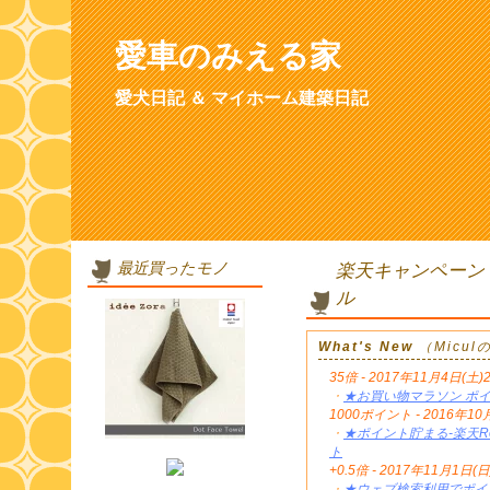
愛車のみえる家
愛犬日記 ＆ マイホーム建築日記
最近買ったモノ
楽天キャンペーン
ル
What's New
（Micu
35倍 - 2017年11月4日(土)
・
★お買い物マラソン ポイ
1000ポイント - 2016年
・
★ポイント貯まる-楽天Re
ト
+0.5倍 - 2017年11月1日(日
・
★ウェブ検索利用でポイン