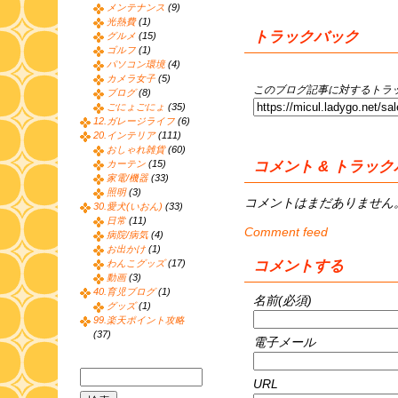
メンテナンス
(9)
光熱費
(1)
トラックバック
グルメ
(15)
ゴルフ
(1)
パソコン環境
(4)
カメラ女子
(5)
このブログ記事に対するトラッ
ブログ
(8)
ごにょごにょ
(35)
12.ガレージライフ
(6)
20.インテリア
(111)
おしゃれ雑貨
(60)
コメント & トラッ
カーテン
(15)
家電/機器
(33)
照明
(3)
コメントはまだありません
30.愛犬(いおん)
(33)
日常
(11)
Comment feed
病院/病気
(4)
お出かけ
(1)
コメントする
わんこグッズ
(17)
動画
(3)
40.育児ブログ
(1)
名前(必須)
グッズ
(1)
99.楽天ポイント攻略
(37)
電子メール
URL