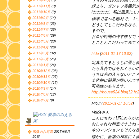
うちの写真の畳の感じだ
2011年12月
(9)
緑より、ダントツ雰囲気
2011年11月
(9)
(ただただ、私は黒系にし
2011年10月
(9)
2011年9月
(14)
標準で選べる部材で、３
2011年8月
(23)
どうしてもこだわるなら
2011年7月
(28)
るので、
2011年6月
(29)
お金や時間の許す限りで
2011年5月
(28)
とことんこだわってみてく
2011年4月
(26)
2011年3月
(32)
hide
(
2011-01-17 10:02
)
2011年2月
(25)
写真見てるとうちに畳と
2011年1月
(24)
たり具合ではそれくらい
2010年12月
(23)
うちは光の入らないとこ
2010年11月
(27)
全体的に部屋が暗いんで
2010年10月
(17)
可能性があります。
2010年9月
(14)
http://house924.blog32.fc
2010年8月
(12)
2010年7月
(9)
Micul (
2011-01-17 16:52
)
>hideさん
愛車のみえる
こんにちわ！URLありが
家
おしゃれな和室ですよね
今のマンションもそんな
画像のお写真
2017年6月
確かに、新築の和室に２
20日