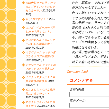
ただ、写真は、それほど
Web内覧会その後-バーチ
カルブラインドとおしゃ
夕方だったんですよね～
れなカーテン
2015年6月
色って難しいですよね・
10日
ミサワの部材を入れたの
もう6月ですよ！？
2015
私の予想では、見せても
年5月31日
昔の色（hideさんと同
コンビ ベビーカー「押
しカル？持ちカル？」
今は明るいグレーになっ
2015年5月13日
今、調べてもらっている
まいにちわんこカレンダ
サンプルの実物もって現
ーにいおん掲載記念！
明確にならないと、
2014年1月12日
次に選ぶ色が選べなくっ
ミサワホーム キッチン床
（選んだけどまた、明る
下からクロアリ被害 (2)
2013年8月26日
竣工立会いも近いので焦
ミサワホーム キッチン床
下からクロアリ被害 (1)
Comment feed
2013年8月21日
ミニチュアダックスの避
コメントする
妊手術後の術後服
2013
年6月28日
名前(必須)
めざましじゃんけん最終
日に、まさかの・・
2013年6月27日
電子メール
めざましじゃんけんの当
選を狙う
2013年6月26日