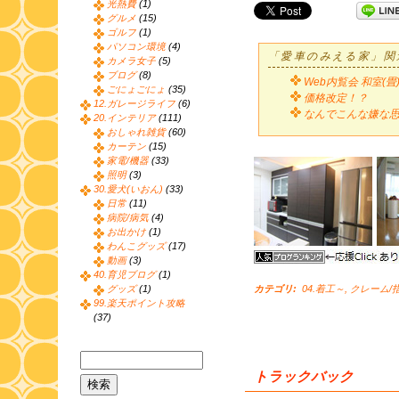
光熱費
(1)
グルメ
(15)
ゴルフ
(1)
パソコン環境
(4)
「愛車のみえる家」関
カメラ女子
(5)
ブログ
(8)
Web内覧会 和室(畳) 
ごにょごにょ
(35)
価格改定！？
12.ガレージライフ
(6)
なんでこんな嫌な思
20.インテリア
(111)
おしゃれ雑貨
(60)
カーテン
(15)
家電/機器
(33)
照明
(3)
30.愛犬(いおん)
(33)
日常
(11)
病院/病気
(4)
お出かけ
(1)
わんこグッズ
(17)
動画
(3)
40.育児ブログ
(1)
グッズ
(1)
カテゴリ
:
04.着工～
,
クレーム/
99.楽天ポイント攻略
(37)
トラックバック