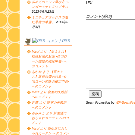
初めてのミシン選び方-シ
URL
ンガーモナミヌウプラス
2013年6月23日
コメント(必須)
ミニチュアダックスの避
妊手術の準備。
2013年6
月3日
コメントRSS
Micul より 【重大ミス】
取得対価の対象 -住宅ロ
ーン控除の確定申告- へ
のコメント
あかね より 【重大ミ
ス】取得対価の対象 -住
宅ローン控除の確定申告-
へのコメント
Micul より 寝室の失敗話
へのコメント
Spam Protection by
WP-SpamFr
近藤 より 寝室の失敗話
へのコメント
みみみこ より 新生活に
おしゃれカーテン へのコ
メント
Micul より 新生活におし
ゃれカーテン へのコメン