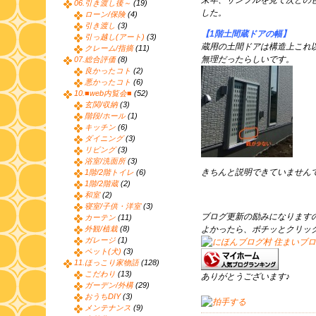
来年、サンプルを見て次どの
06.引き渡し後～
(19)
した。
ローン/保険
(4)
引き渡し
(3)
【1階土間蔵ドアの幅】
引っ越し(アート)
(3)
蔵用の土間ドアは構造上これ
クレーム/指摘
(11)
無理だったらしいです。
07.総合評価
(8)
良かったコト
(2)
悪かったコト
(6)
10.■web内覧会■
(52)
玄関/収納
(3)
階段/ホール
(1)
キッチン
(6)
ダイニング
(3)
リビング
(3)
浴室/洗面所
(3)
きちんと説明できていません
1階/2階トイレ
(6)
1階/2階蔵
(2)
和室
(2)
寝室/子供・洋室
(3)
ブログ更新の励みになります
カーテン
(11)
外観/植栽
(8)
よかったら、ポチッとクリッ
ガレージ
(1)
ペット(犬)
(3)
11.ほっこり家物語
(128)
こだわり
(13)
ありがとうございます♪
ガーデン/外構
(29)
おうちDIY
(3)
メンテナンス
(9)