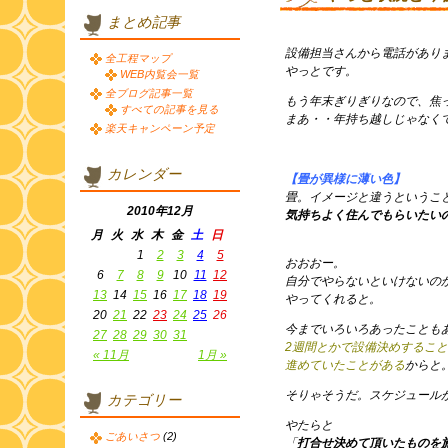
まとめ記事
設備担当さんから電話があり
全工程マップ
やっとです。
WEB内覧会一覧
全ブログ記事一覧
もう年末ぎりぎりなので、焦
すべての記事を見る
まあ・・年持ち越しじゃなく
楽天キャンペーン予定
カレンダー
【畳が異様に薄い色】
畳。イメージと違うというこ
2010年12月
気持ちよく住んでもらいたい
月
火
水
木
金
土
日
1
2
3
4
5
おおおー。
6
7
8
9
10
11
12
自分でやらないといけないの
13
14
15
16
17
18
19
やってくれると。
20
21
22
23
24
25
26
今までいろいろあったことも
27
28
29
30
31
2週間とかで設備決めするこ
« 11月
1月 »
進めていたことがある
からと
そりゃそうだ。スケジュール
カテゴリー
やたらと
ごあいさつ
(2)
「
打合せ決めて頂いたものを