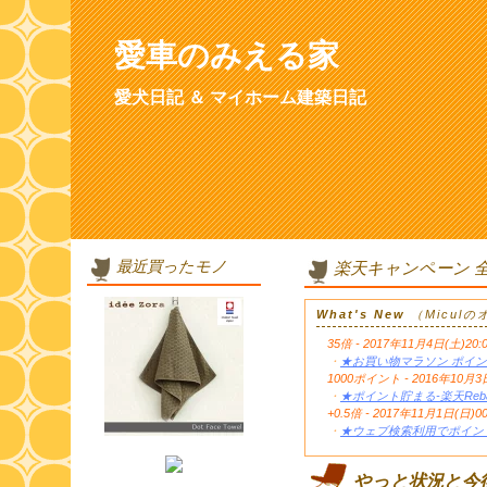
愛車のみえる家
愛犬日記 ＆ マイホーム建築日記
最近買ったモノ
楽天キャンペーン 
What's New
（Micul
35倍 - 2017年11月4日(土)20:
・
★お買い物マラソン ポイン
1000ポイント - 2016年1
・
★ポイント貯まる-楽天Reb
+0.5倍 - 2017年11月1日(日)0
・
★ウェブ検索利用でポイント
やっと状況と今