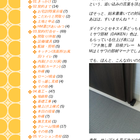
01.きっかけ
(1)
という、追い込みの言葉を頂
02.契約まで
(14)
お宅訪問/展示場
(7)
ぼそっと、始末書書いての対
こだわりと間取り
(2)
あはは。すいませんね＾＾；
土地と申込
(2)
HM選び/あいみつ
(4)
ダイケンとセキスイ系どっち
03.契約/打合せ～
(69)
ミサワ部材（DAIKEN）色
間取り/外観
(6)
もらっている仕上げ表には
設備/建具
(20)
「フチ無し畳 目積グレー 
配線・照明
(5)
Mはミサワの部材マークでし
キッチン/洗面所/お風
呂/トイレ
(9)
でも、ほんと、こんな白いの
内装(クロス/床)
(8)
内装(カーテン)
(2)
外構
(6)
ローン/税金
(10)
引っ越し見積
(4)
その他
(4)
04.着工～
(47)
地鎮祭
(1)
基礎工事
(4)
棟上げ/上棟式
(5)
本日の現場
(9)
外構
(7)
施主支給
(1)
クレーム/指摘
(17)
その他
(7)
05.マンション売却
(22)