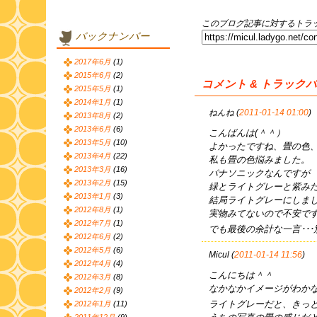
このブログ記事に対するトラッ
バックナンバー
2017年6月
(1)
2015年6月
(2)
コメント & トラック
2015年5月
(1)
2014年1月
(1)
ねんね (
2011-01-14 01:00
)
2013年8月
(2)
2013年6月
(6)
こんばんは(＾＾）
2013年5月
(10)
よかったですね、畳の色
2013年4月
(22)
私も畳の色悩みました。
2013年3月
(16)
パナソニックなんですが
2013年2月
(15)
緑とライトグレーと紫み
2013年1月
(3)
結局ライトグレーにしま
2012年8月
(1)
実物みてないので不安で
2012年7月
(1)
でも最後の余計な一言･･
2012年6月
(2)
2012年5月
(6)
Micul (
2011-01-14 11:56
)
2012年4月
(4)
こんにちは＾＾
2012年3月
(8)
なかなかイメージがわか
2012年2月
(9)
ライトグレーだと、きっ
2012年1月
(11)