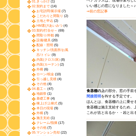
ペアガラスは、現場作業らし
01.きっかけ
(1)
いい感じの窓になりました～
02.契約まで
(14)
お宅訪問/展示場
(7)
⇒前の窓記事
こだわりと間取り
(2)
土地と申込
(2)
HM選び/あいみつ
(4)
03.契約/打合せ～
(69)
間取り/外観
(6)
設備/建具
(20)
配線・照明
(5)
キッチン/洗面所/お風
呂/トイレ
(9)
内装(クロス/床)
(8)
内装(カーテン)
(2)
外構
(6)
ローン/税金
(10)
引っ越し見積
(4)
その他
(4)
04.着工～
(47)
食器棚の上
の部分。窓の手前
地鎮祭
(1)
間接照明
をINする予定です。
基礎工事
(4)
ほんとは、食器棚の上に乗せ
棟上げ/上棟式
(5)
食器棚は施主支給するため、
本日の現場
(9)
これが吉と出るか・・凶と出
外構
(7)
施主支給
(1)
クレーム/指摘
(17)
その他
(7)
05.マンション売却
(22)