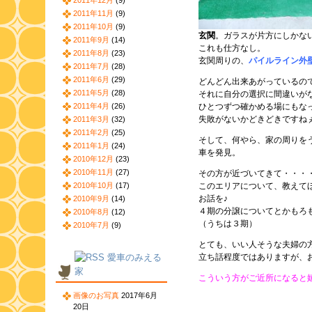
2011年12月
(9)
2011年11月
(9)
2011年10月
(9)
玄関
。ガラスが片方にしかな
2011年9月
(14)
これも仕方なし。
2011年8月
(23)
玄関周りの、
パイルライン外
2011年7月
(28)
2011年6月
(29)
どんどん出来あがっているの
2011年5月
(28)
それに自分の選択に間違いが
2011年4月
(26)
ひとつずつ確かめる場にもな
失敗がないかどきどきですね
2011年3月
(32)
2011年2月
(25)
そして、何やら、家の周りを
2011年1月
(24)
車を発見。
2010年12月
(23)
2010年11月
(27)
その方が近づいてきて・・・
2010年10月
(17)
このエリアについて、教えて
お話を♪
2010年9月
(14)
４期の分譲についてとかもろ
2010年8月
(12)
（うちは３期）
2010年7月
(9)
とても、いい人そうな夫婦の
愛車のみえる
立ち話程度ではありますが、
家
こういう方がご近所になると
画像のお写真
2017年6月
20日