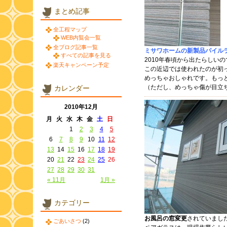
まとめ記事
全工程マップ
WEB内覧会一覧
全ブログ記事一覧
ミサワホームの新製品パイル
すべての記事を見る
2010年春頃から出たらしいの
楽天キャンペーン予定
この近辺では使われたのが初
めっちゃおしゃれです。もっ
（ただし、めっちゃ傷が目立
カレンダー
2010年12月
月
火
水
木
金
土
日
1
2
3
4
5
6
7
8
9
10
11
12
13
14
15
16
17
18
19
20
21
22
23
24
25
26
27
28
29
30
31
« 11月
1月 »
カテゴリー
お風呂の窓変更
されていまし
ごあいさつ
(2)