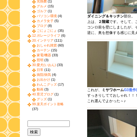
光熱費
(1)
グルメ
(15)
ゴルフ
(1)
パソコン環境
(4)
ダイニング＆キッチン
部分。
カメラ女子
(5)
上は、
２階蔵
です。そして、
ブログ
(8)
コンロ前を壁にしましたが、
ごにょごにょ
(35)
逆に、奥を想像する感じに見
12.ガレージライフ
(6)
20.インテリア
(111)
おしゃれ雑貨
(60)
カーテン
(15)
家電/機器
(33)
照明
(3)
30.愛犬(いおん)
(33)
日常
(11)
病院/病気
(4)
お出かけ
(1)
わんこグッズ
(17)
動画
(3)
これが、
ミサワホーム
G3造
40.育児ブログ
(1)
すっきりしてておしゃれ！！
グッズ
(1)
これ選んでよかった～♪
99.楽天ポイント攻略
(37)