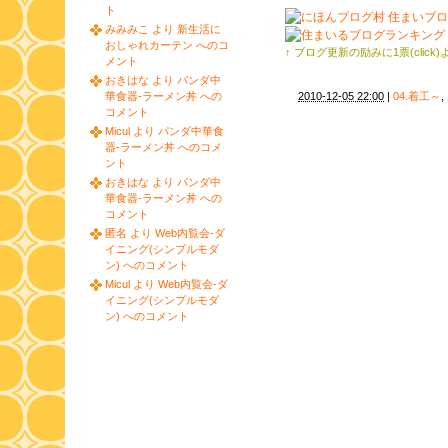
ト
みみみこ より 新生活に
おしゃれカーテン へのコ
↑ ブログ更新の励みに1票(click
メント
おきはな より パンダ中
華食器-ラーメン丼 への
2010-12-05 22:00
|
04.着工～
,
コメント
Micul より パンダ中華食
器-ラーメン丼 へのコメ
ント
おきはな より パンダ中
華食器-ラーメン丼 への
コメント
匿名 より Web内覧会-ダ
イニング(シンプルモダ
ン) へのコメント
Micul より Web内覧会-ダ
イニング(シンプルモダ
ン) へのコメント