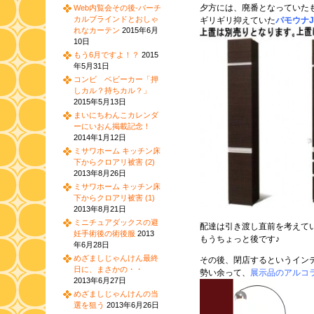
夕方には、廃番となっていた
Web内覧会その後-バーチ
カルブラインドとおしゃ
ギリギリ抑えていた
パモウナ
れなカーテン
2015年6月
10日
もう6月ですよ！？
2015
年5月31日
コンビ ベビーカー「押
しカル？持ちカル？」
2015年5月13日
まいにちわんこカレンダ
ーにいおん掲載記念！
2014年1月12日
ミサワホーム キッチン床
下からクロアリ被害 (2)
2013年8月26日
ミサワホーム キッチン床
下からクロアリ被害 (1)
2013年8月21日
ミニチュアダックスの避
配達は引き渡し直前を考えて
妊手術後の術後服
2013
もうちょっと後です♪
年6月28日
めざましじゃんけん最終
その後、閉店するというイン
日に、まさかの・・
勢い余って、
展示品のアルコ
2013年6月27日
めざましじゃんけんの当
選を狙う
2013年6月26日