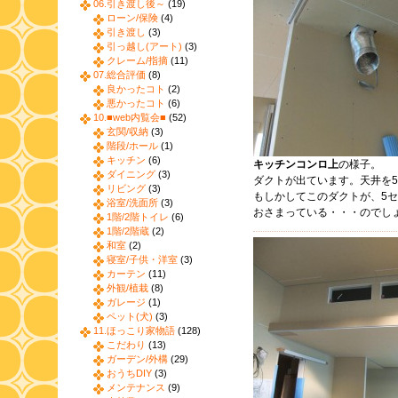
06.引き渡し後～
(19)
ローン/保険
(4)
引き渡し
(3)
引っ越し(アート)
(3)
クレーム/指摘
(11)
07.総合評価
(8)
良かったコト
(2)
悪かったコト
(6)
10.■web内覧会■
(52)
玄関/収納
(3)
階段/ホール
(1)
キッチン
(6)
キッチンコンロ上
の様子。
ダイニング
(3)
ダクトが出ています。天井を
リビング
(3)
もしかしてこのダクトが、5
浴室/洗面所
(3)
おさまっている・・・のでし
1階/2階トイレ
(6)
1階/2階蔵
(2)
和室
(2)
寝室/子供・洋室
(3)
カーテン
(11)
外観/植栽
(8)
ガレージ
(1)
ペット(犬)
(3)
11.ほっこり家物語
(128)
こだわり
(13)
ガーデン/外構
(29)
おうちDIY
(3)
メンテナンス
(9)