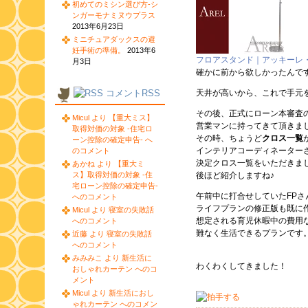
初めてのミシン選び方-シ
ンガーモナミヌウプラス
2013年6月23日
ミニチュアダックスの避
妊手術の準備。
2013年6
フロアスタンド｜アッキーレ
月3日
確かに前から欲しかったんで
コメントRSS
天井が高いから、これで手元
その後、正式にローン本審査
Micul より 【重大ミス】
営業マンに持ってきて頂きま
取得対価の対象 -住宅ロ
その時、ちょうど
クロス一覧
ーン控除の確定申告- へ
インテリアコーディネーター
のコメント
決定クロス一覧をいただきま
あかね より 【重大ミ
ス】取得対価の対象 -住
後ほど紹介しますね♪
宅ローン控除の確定申告-
午前中に打合せしていたFPさ
へのコメント
ライフプランの修正版も既に
Micul より 寝室の失敗話
想定される育児休暇中の費用
へのコメント
難なく生活できるプランです
近藤 より 寝室の失敗話
へのコメント
みみみこ より 新生活に
わくわくしてきました！
おしゃれカーテン へのコ
メント
Micul より 新生活におし
ゃれカーテン へのコメン