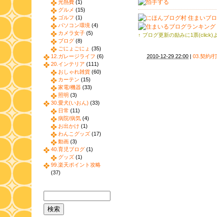
光熱費
(1)
グルメ
(15)
ゴルフ
(1)
パソコン環境
(4)
カメラ女子
(5)
↑ ブログ更新の励みに1票(click
ブログ
(8)
ごにょごにょ
(35)
12.ガレージライフ
(6)
2010-12-29 22:00
|
03.契約
20.インテリア
(111)
おしゃれ雑貨
(60)
カーテン
(15)
家電/機器
(33)
照明
(3)
30.愛犬(いおん)
(33)
日常
(11)
病院/病気
(4)
お出かけ
(1)
わんこグッズ
(17)
動画
(3)
40.育児ブログ
(1)
グッズ
(1)
99.楽天ポイント攻略
(37)