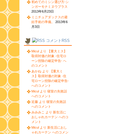
初めてのミシン選び方-シ
ンガーモナミヌウプラス
2013年6月23日
ミニチュアダックスの避
妊手術の準備。
2013年6
月3日
コメントRSS
Micul より 【重大ミス】
取得対価の対象 -住宅ロ
ーン控除の確定申告- へ
のコメント
あかね より 【重大ミ
ス】取得対価の対象 -住
宅ローン控除の確定申告-
へのコメント
Micul より 寝室の失敗話
へのコメント
近藤 より 寝室の失敗話
へのコメント
みみみこ より 新生活に
おしゃれカーテン へのコ
メント
Micul より 新生活におし
ゃれカーテン へのコメン