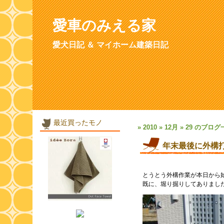
愛車のみえる家
愛犬日記 ＆ マイホーム建築日記
最近買ったモノ
» 2010 » 12月 » 29 のブロ
年末最後に外構
とうとう外構作業が本日から
既に、堀り掘りしてありまし