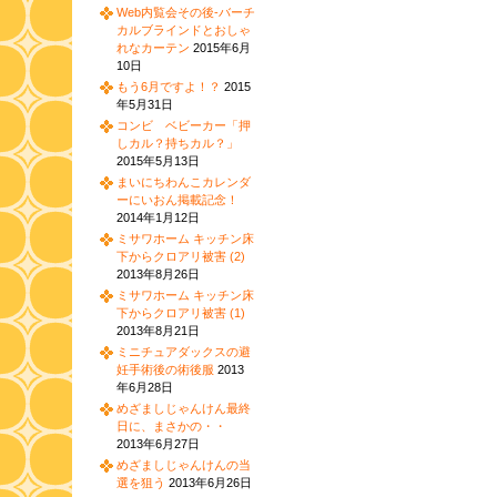
Web内覧会その後-バーチ
カルブラインドとおしゃ
れなカーテン
2015年6月
10日
もう6月ですよ！？
2015
年5月31日
コンビ ベビーカー「押
しカル？持ちカル？」
2015年5月13日
まいにちわんこカレンダ
ーにいおん掲載記念！
2014年1月12日
ミサワホーム キッチン床
下からクロアリ被害 (2)
2013年8月26日
ミサワホーム キッチン床
下からクロアリ被害 (1)
2013年8月21日
ミニチュアダックスの避
妊手術後の術後服
2013
年6月28日
めざましじゃんけん最終
日に、まさかの・・
2013年6月27日
めざましじゃんけんの当
選を狙う
2013年6月26日