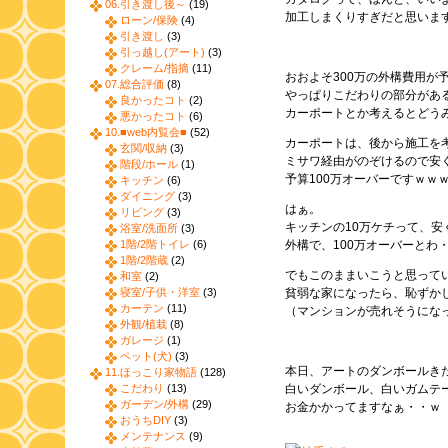
06.引き渡し後～
(19)
加工しまくりすぎだと思いま
ローン/保険
(4)
引き渡し
(3)
引っ越し(アート)
(3)
クレーム/指摘
(11)
おおよそ300万の外構費用が
07.総合評価
(8)
やっぱりこだわりの部分があ
良かったコト
(2)
カーポートとか考えるとどう
悪かったコト
(6)
10.■web内覧会■
(52)
カーポートは、後から施工を
玄関/収納
(3)
ミサワ経由がのぞけるので安
階段/ホール
(1)
予算100万オーバーですｗｗ
キッチン
(6)
ダイニング
(3)
はぁ。
リビング
(3)
キッチンの10万ケチって、安
浴室/洗面所
(3)
1階/2階トイレ
(6)
外構で、100万オーバーとわ
1階/2階蔵
(2)
でもこのままいこうと思って
和室
(2)
寝室/子供・洋室
(3)
貧弱な家になったら、恥ずか
カーテン
(11)
（マンションが売れそうにな
外観/植栽
(8)
ガレージ
(1)
ペット(犬)
(3)
本日、アートのダンボールき
11.ほっこり家物語
(128)
こだわり
(13)
白いダンボール、白いガムテ
ガーデン/外構
(29)
お金かかってますなぁ・・ｗ
おうちDIY
(3)
メンテナンス
(9)