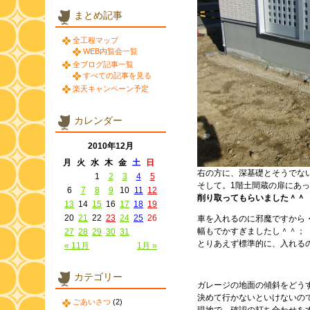
まとめ記事
全工程マップ
WEB内覧会一覧
全ブログ記事一覧
すべての記事を見る
楽天キャンペーン予定
カレンダー
2010年12月
月
火
水
木
金
土
日
右の方に、深基礎とそうでな
1
2
3
4
5
そして。1階土間蔵の扉にあ
6
7
8
9
10
11
12
削り取ってもらいました＾＾
13
14
15
16
17
18
19
20
21
22
23
24
25
26
車を入れるのに邪魔ですから
幅もでかすぎましたし＾＾；
27
28
29
30
31
とりあえず標準的に、入れる
« 11月
1月 »
カテゴリー
ガレージの地面の傾斜をどう
決めて行かないといけないの
ごあいさつ
(2)