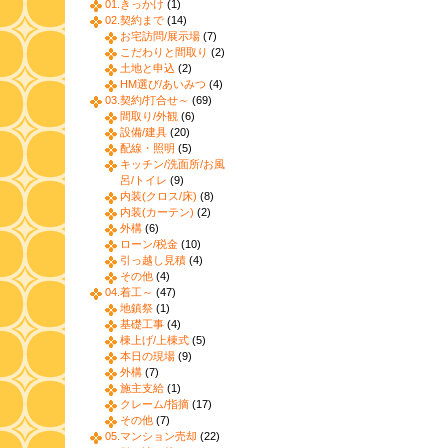
01.きっかけ
(1)
02.契約まで
(14)
お宅訪問/展示場
(7)
こだわりと間取り
(2)
土地と申込
(2)
HM選び/あいみつ
(4)
03.契約/打合せ～
(69)
間取り/外観
(6)
設備/建具
(20)
配線・照明
(5)
キッチン/洗面所/お風
呂/トイレ
(9)
内装(クロス/床)
(8)
内装(カーテン)
(2)
外構
(6)
ローン/税金
(10)
引っ越し見積
(4)
その他
(4)
04.着工～
(47)
地鎮祭
(1)
基礎工事
(4)
棟上げ/上棟式
(5)
本日の現場
(9)
外構
(7)
施主支給
(1)
クレーム/指摘
(17)
その他
(7)
05.マンション売却
(22)