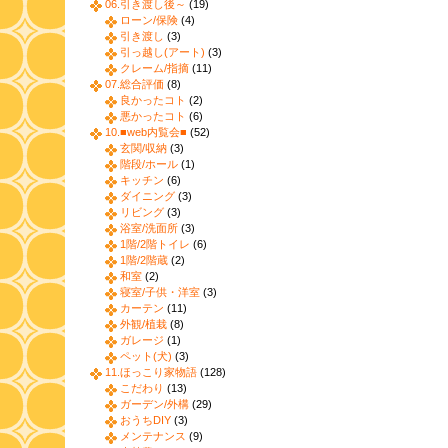
06.引き渡し後～
(19)
ローン/保険
(4)
引き渡し
(3)
引っ越し(アート)
(3)
クレーム/指摘
(11)
07.総合評価
(8)
良かったコト
(2)
悪かったコト
(6)
10.■web内覧会■
(52)
玄関/収納
(3)
階段/ホール
(1)
キッチン
(6)
ダイニング
(3)
リビング
(3)
浴室/洗面所
(3)
1階/2階トイレ
(6)
1階/2階蔵
(2)
和室
(2)
寝室/子供・洋室
(3)
カーテン
(11)
外観/植栽
(8)
ガレージ
(1)
ペット(犬)
(3)
11.ほっこり家物語
(128)
こだわり
(13)
ガーデン/外構
(29)
おうちDIY
(3)
メンテナンス
(9)