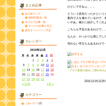
まとめ記事
ひどいですねぇ。。。
どういう状況だったかという
全工程マップ
WEB内覧会一覧
案内で人を連れているので、
全ブログ記事一覧
いやあ。確かに紹介してくれ
すべての記事を見る
こちらも予定があるわけで。
楽天キャンペーン予定
なんか、がっかりな感じでし
カレンダー
売れない苛立ちもあるわけで
2010年12月
月
火
水
木
金
土
日
1
2
3
4
5
6
7
8
9
10
11
12
13
14
15
16
17
18
19
↑ ブログ更新の励みに1票(click
20
21
22
23
24
25
26
27
28
29
30
31
2010-12-04 22:00
« 11月
1月 »
カテゴリー
ごあいさつ
(2)