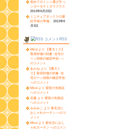
初めてのミシン選び方-シ
ンガーモナミヌウプラス
2013年6月23日
ミニチュアダックスの避
妊手術の準備。
2013年6
月3日
コメントRSS
Micul より 【重大ミス】
取得対価の対象 -住宅ロ
ーン控除の確定申告- へ
のコメント
あかね より 【重大ミ
ス】取得対価の対象 -住
宅ローン控除の確定申告-
へのコメント
Micul より 寝室の失敗話
へのコメント
近藤 より 寝室の失敗話
へのコメント
みみみこ より 新生活に
おしゃれカーテン へのコ
メント
Micul より 新生活におし
ゃれカーテン へのコメン