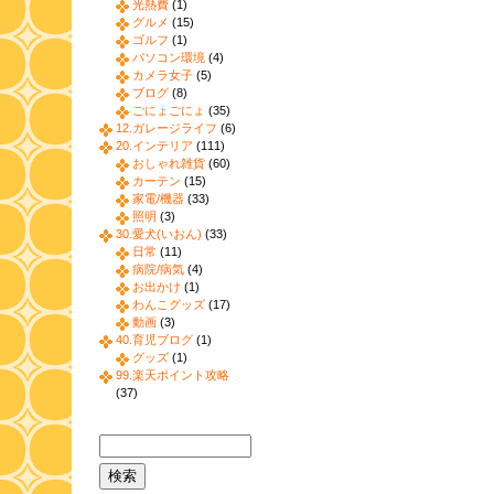
光熱費
(1)
グルメ
(15)
ゴルフ
(1)
パソコン環境
(4)
カメラ女子
(5)
ブログ
(8)
ごにょごにょ
(35)
12.ガレージライフ
(6)
20.インテリア
(111)
おしゃれ雑貨
(60)
カーテン
(15)
家電/機器
(33)
照明
(3)
30.愛犬(いおん)
(33)
日常
(11)
病院/病気
(4)
お出かけ
(1)
わんこグッズ
(17)
動画
(3)
40.育児ブログ
(1)
グッズ
(1)
99.楽天ポイント攻略
(37)