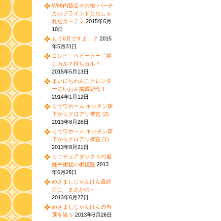
Web内覧会その後-バーチ
カルブラインドとおしゃ
れなカーテン
2015年6月
10日
もう6月ですよ！？
2015
年5月31日
コンビ ベビーカー「押
しカル？持ちカル？」
2015年5月13日
まいにちわんこカレンダ
ーにいおん掲載記念！
2014年1月12日
ミサワホーム キッチン床
下からクロアリ被害 (2)
2013年8月26日
ミサワホーム キッチン床
下からクロアリ被害 (1)
2013年8月21日
ミニチュアダックスの避
妊手術後の術後服
2013
年6月28日
めざましじゃんけん最終
日に、まさかの・・
2013年6月27日
めざましじゃんけんの当
選を狙う
2013年6月26日