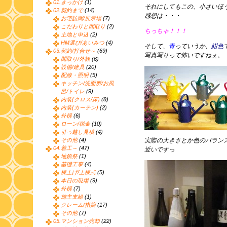
01.きっかけ
(1)
それにしてもこの、小さいほ
02.契約まで
(14)
感想は・・・
お宅訪問/展示場
(7)
こだわりと間取り
(2)
ちっちゃ！！！
土地と申込
(2)
HM選び/あいみつ
(4)
そして、
青
っていうか、
紺色
03.契約/打合せ～
(69)
写真写りって怖いですねぇ。
間取り/外観
(6)
設備/建具
(20)
配線・照明
(5)
キッチン/洗面所/お風
呂/トイレ
(9)
内装(クロス/床)
(8)
内装(カーテン)
(2)
外構
(6)
ローン/税金
(10)
引っ越し見積
(4)
その他
(4)
実際の大きさとか色のバラン
04.着工～
(47)
近いですっ
地鎮祭
(1)
基礎工事
(4)
棟上げ/上棟式
(5)
本日の現場
(9)
外構
(7)
施主支給
(1)
クレーム/指摘
(17)
その他
(7)
05.マンション売却
(22)