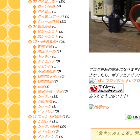
06.引き渡し後～
(19)
ローン/保険
(4)
引き渡し
(3)
引っ越し(アート)
(3)
クレーム/指摘
(11)
07.総合評価
(8)
良かったコト
(2)
悪かったコト
(6)
10.■web内覧会■
(52)
玄関/収納
(3)
階段/ホール
(1)
キッチン
(6)
ダイニング
(3)
リビング
(3)
ブログ更新の励みになります
浴室/洗面所
(3)
よかったら、ポチッとクリッ
1階/2階トイレ
(6)
1階/2階蔵
(2)
和室
(2)
寝室/子供・洋室
(3)
ありがとうございます♪
カーテン
(11)
外観/植栽
(8)
ガレージ
(1)
ペット(犬)
(3)
11.ほっこり家物語
(128)
こだわり
(13)
ガーデン/外構
(29)
おうちDIY
(3)
「愛車のみえる家」関
メンテナンス
(9)