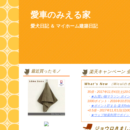
愛車のみえる家
愛犬日記 ＆ マイホーム建築日記
最近買ったモノ
楽天キャンペーン 
What's New
（Micul
35倍 - 2017年11月4日(土)20:
・
★お買い物マラソン ポイン
1000ポイント - 2016年1
・
★ポイント貯まる-楽天Reb
+0.5倍 - 2017年11月1日(日)0
・
★ウェブ検索利用でポイント
ジョウロきまし