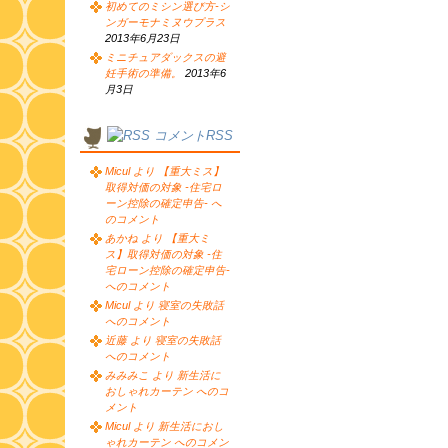
初めてのミシン選び方-シ
ンガーモナミヌウプラス
2013年6月23日
ミニチュアダックスの避
妊手術の準備。
2013年6
月3日
コメントRSS
Micul より 【重大ミス】
取得対価の対象 -住宅ロ
ーン控除の確定申告- へ
のコメント
あかね より 【重大ミ
ス】取得対価の対象 -住
宅ローン控除の確定申告-
へのコメント
Micul より 寝室の失敗話
へのコメント
近藤 より 寝室の失敗話
へのコメント
みみみこ より 新生活に
おしゃれカーテン へのコ
メント
Micul より 新生活におし
ゃれカーテン へのコメン