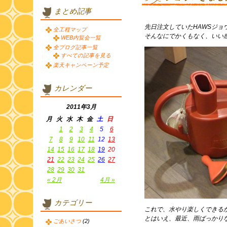
まとめ記事
先日注文していたHAWSジョ
全工程マップ
そんなにでかくもなく、いい感
WEB内覧会一覧
全ブログ記事一覧
すべての記事を見る
楽天キャンペーン予定
カレンダー
2011年3月
月
火
水
木
金
土
日
1
2
3
4
5
6
7
8
9
10
11
12
13
14
15
16
17
18
19
20
21
22
23
24
25
26
27
28
29
30
31
« 2月
4月 »
カテゴリー
これで、水やり楽しくできる
とはいえ、最近、雨ばっかり
ごあいさつ
(2)