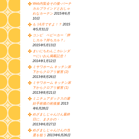
Web内覧会その後-バーチ
カルブラインドとおしゃ
れなカーテン
2015年6月
10日
もう6月ですよ！？
2015
年5月31日
コンビ ベビーカー「押
しカル？持ちカル？」
2015年5月13日
まいにちわんこカレンダ
ーにいおん掲載記念！
2014年1月12日
ミサワホーム キッチン床
下からクロアリ被害 (2)
2013年8月26日
ミサワホーム キッチン床
下からクロアリ被害 (1)
2013年8月21日
ミニチュアダックスの避
妊手術後の術後服
2013
年6月28日
めざましじゃんけん最終
日に、まさかの・・
2013年6月27日
めざましじゃんけんの当
選を狙う
2013年6月26日