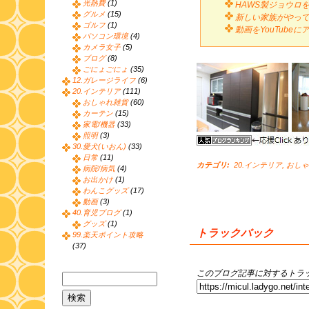
光熱費
(1)
HAWS製ジョウロ
グルメ
(15)
新しい家族がやっ
ゴルフ
(1)
動画をYouTube
パソコン環境
(4)
カメラ女子
(5)
ブログ
(8)
ごにょごにょ
(35)
12.ガレージライフ
(6)
20.インテリア
(111)
おしゃれ雑貨
(60)
カーテン
(15)
家電/機器
(33)
照明
(3)
30.愛犬(いおん)
(33)
日常
(11)
カテゴリ
:
20.インテリア
,
おしゃ
病院/病気
(4)
お出かけ
(1)
わんこグッズ
(17)
動画
(3)
40.育児ブログ
(1)
グッズ
(1)
トラックバック
99.楽天ポイント攻略
(37)
このブログ記事に対するトラッ