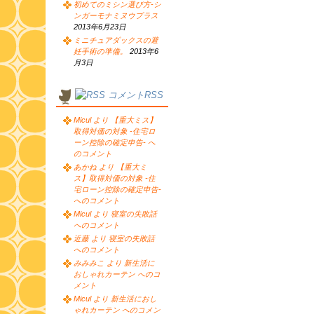
初めてのミシン選び方-シ
ンガーモナミヌウプラス
2013年6月23日
ミニチュアダックスの避
妊手術の準備。
2013年6
月3日
コメントRSS
Micul より 【重大ミス】
取得対価の対象 -住宅ロ
ーン控除の確定申告- へ
のコメント
あかね より 【重大ミ
ス】取得対価の対象 -住
宅ローン控除の確定申告-
へのコメント
Micul より 寝室の失敗話
へのコメント
近藤 より 寝室の失敗話
へのコメント
みみみこ より 新生活に
おしゃれカーテン へのコ
メント
Micul より 新生活におし
ゃれカーテン へのコメン