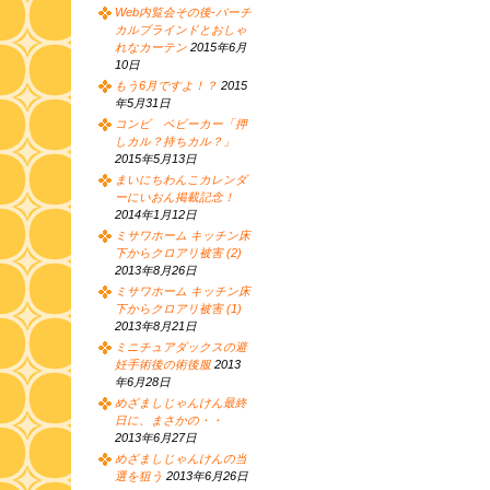
Web内覧会その後-バーチ
カルブラインドとおしゃ
れなカーテン
2015年6月
10日
もう6月ですよ！？
2015
年5月31日
コンビ ベビーカー「押
しカル？持ちカル？」
2015年5月13日
まいにちわんこカレンダ
ーにいおん掲載記念！
2014年1月12日
ミサワホーム キッチン床
下からクロアリ被害 (2)
2013年8月26日
ミサワホーム キッチン床
下からクロアリ被害 (1)
2013年8月21日
ミニチュアダックスの避
妊手術後の術後服
2013
年6月28日
めざましじゃんけん最終
日に、まさかの・・
2013年6月27日
めざましじゃんけんの当
選を狙う
2013年6月26日