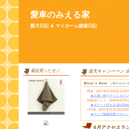
愛車のみえる家
愛犬日記 ＆ マイホーム建築日記
最近買ったモノ
楽天キャンペーン 
What's New
（Micul
35倍 - 2017年11月4日(土)20:
・
★お買い物マラソン ポイン
1000ポイント - 2016年1
・
★ポイント貯まる-楽天Reb
+0.5倍 - 2017年11月1日(日)0
・
★ウェブ検索利用でポイント
6月アクセスラ