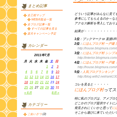
まとめ記事
どういう記事がみんなに見て
全工程マップ
参考にしてもらえるのか～な
WEB内覧会一覧
アクセス解析を導入しており
全ブログ記事一覧
すべての記事を見る
結果が・・・・・・・・・・
楽天キャンペーン予定
1位
：ブックマーク or 直接U
2位
：
にほんブログ村 一戸建
カレンダー
http://house.blogmura.com
3位
：
にほんブログ村 シンプ
2011年7月
http://interior.blogmura.co
月
火
水
木
金
土
日
4位
：
にほんブログ村 一戸建 
1
2
3
http://house.blogmura.co
4
5
6
7
8
9
10
5位
：
人気ブログランキング
http://blog.with2.net/rank13
11
12
13
14
15
16
17
18
19
20
21
22
23
24
コレを見ると・・・・・
25
26
27
28
29
30
31
にほんブログ村
ってス
« 6月
8月 »
特に私のブログは、アメブロ
どこかのブログ提供サイトに
カテゴリー
発見されにくいかと思って
に
そこから遊びに来ていただい
ごあいさつ
(2)