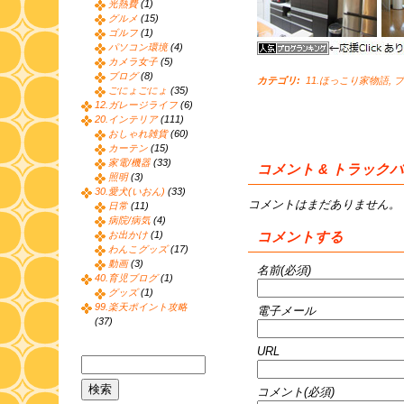
光熱費
(1)
グルメ
(15)
ゴルフ
(1)
パソコン環境
(4)
カメラ女子
(5)
ブログ
(8)
カテゴリ
:
11.ほっこり家物語
,
ブ
ごにょごにょ
(35)
12.ガレージライフ
(6)
20.インテリア
(111)
おしゃれ雑貨
(60)
カーテン
(15)
家電/機器
(33)
コメント & トラック
照明
(3)
30.愛犬(いおん)
(33)
コメントはまだありません。
日常
(11)
病院/病気
(4)
コメントする
お出かけ
(1)
わんこグッズ
(17)
動画
(3)
名前(必須)
40.育児ブログ
(1)
グッズ
(1)
99.楽天ポイント攻略
電子メール
(37)
URL
コメント(必須)