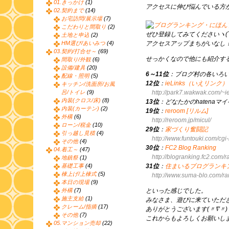
01.きっかけ
(1)
アクセスに伸び悩んでいる方
02.契約まで
(14)
お宅訪問/展示場
(7)
こだわりと間取り
(2)
ぜひ登録してみてくださいヽ(´
土地と申込
(2)
HM選び/あいみつ
(4)
アクセスアップまちがいなし
03.契約/打合せ～
(69)
せっかくなので他にも紹介す
間取り/外観
(6)
設備/建具
(20)
6～11位
：ブログ村の各いろ
配線・照明
(5)
12位
：
ieLinks（いえリンク）
キッチン/洗面所/お風
呂/トイレ
(9)
http://park7.wakwak.com/~i
内装(クロス/床)
(8)
13位
：どなたかのhatenaマ
内装(カーテン)
(2)
19位
：
reroom [リルム]
外構
(6)
http://reroom.jp/micul/
ローン/税金
(10)
29位
：
家づくり奮闘記
引っ越し見積
(4)
http://www.funtouki.com/cg
その他
(4)
30位
：
FC2 Blog Ranking
04.着工～
(47)
http://blogranking.fc2.com/
地鎮祭
(1)
基礎工事
(4)
31位
：
住まいるブログランキ
棟上げ/上棟式
(5)
http://www.suma-blo.com/r
本日の現場
(9)
外構
(7)
といった感じでした。
施主支給
(1)
みなさま、遊びに来ていただ
クレーム/指摘
(17)
ありがとうございます(〃∇〃)
その他
(7)
これからもよろしくお願いし
05.マンション売却
(22)