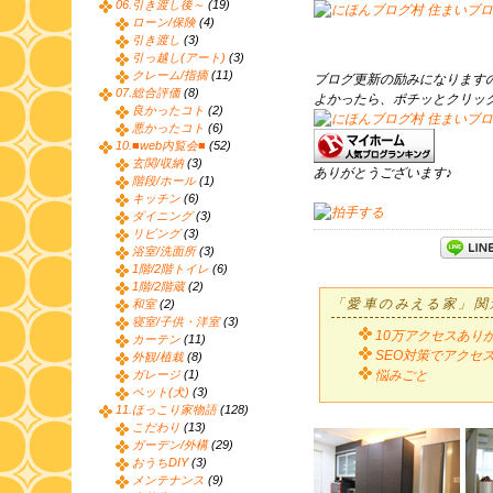
06.引き渡し後～
(19)
ローン/保険
(4)
引き渡し
(3)
引っ越し(アート)
(3)
クレーム/指摘
(11)
ブログ更新の励みになります
07.総合評価
(8)
よかったら、ポチッとクリッ
良かったコト
(2)
悪かったコト
(6)
10.■web内覧会■
(52)
玄関/収納
(3)
ありがとうございます♪
階段/ホール
(1)
キッチン
(6)
ダイニング
(3)
リビング
(3)
浴室/洗面所
(3)
1階/2階トイレ
(6)
1階/2階蔵
(2)
「愛車のみえる家」関
和室
(2)
寝室/子供・洋室
(3)
10万アクセスあり
カーテン
(11)
SEO対策でアクセ
外観/植栽
(8)
ガレージ
(1)
悩みごと
ペット(犬)
(3)
11.ほっこり家物語
(128)
こだわり
(13)
ガーデン/外構
(29)
おうちDIY
(3)
メンテナンス
(9)