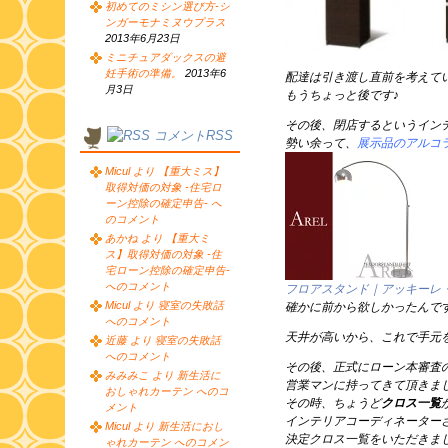
初めてのミシン選び方-シ
ンガーモナミヌウプラス
2013年6月23日
ミニチュアダックスの避
妊手術の準備。
2013年6
配達は引き渡し直前を考えて
月3日
もうちょっと後です♪
その後、閉店するというイン
コメントRSS
勢い余って、
展示品のアルコ
Micul より 【重大ミス】
取得対価の対象 -住宅ロ
ーン控除の確定申告- へ
のコメント
あかね より 【重大ミ
ス】取得対価の対象 -住
宅ローン控除の確定申告-
へのコメント
フロアスタンド｜アッキーレ
Micul より 寝室の失敗話
確かに前から欲しかったんで
へのコメント
天井が高いから、これで手元
近藤 より 寝室の失敗話
へのコメント
その後、正式にローン本審査
みみみこ より 新生活に
営業マンに持ってきて頂きま
おしゃれカーテン へのコ
その時、ちょうど
クロス一覧
メント
インテリアコーディネーター
Micul より 新生活におし
決定クロス一覧をいただきま
ゃれカーテン へのコメン