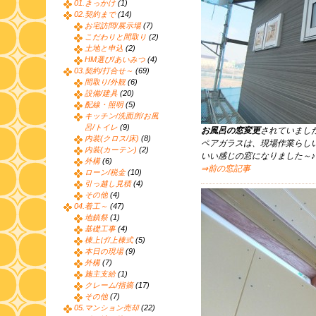
01.きっかけ
(1)
02.契約まで
(14)
お宅訪問/展示場
(7)
こだわりと間取り
(2)
土地と申込
(2)
HM選び/あいみつ
(4)
03.契約/打合せ～
(69)
間取り/外観
(6)
設備/建具
(20)
配線・照明
(5)
キッチン/洗面所/お風
呂/トイレ
(9)
お風呂の窓変更
されていまし
内装(クロス/床)
(8)
ペアガラスは、現場作業らし
内装(カーテン)
(2)
いい感じの窓になりました～
外構
(6)
⇒前の窓記事
ローン/税金
(10)
引っ越し見積
(4)
その他
(4)
04.着工～
(47)
地鎮祭
(1)
基礎工事
(4)
棟上げ/上棟式
(5)
本日の現場
(9)
外構
(7)
施主支給
(1)
クレーム/指摘
(17)
その他
(7)
05.マンション売却
(22)