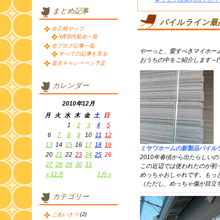
まとめ記事
パイルライン最高
全工程マップ
WEB内覧会一覧
全ブログ記事一覧
やーっと、愛すべきマイホー
すべての記事を見る
おうちの中をご紹介します～(^-
楽天キャンペーン予定
カレンダー
2010年12月
月
火
水
木
金
土
日
1
2
3
4
5
6
7
8
9
10
11
12
13
14
15
16
17
18
19
ミサワホームの新製品パイル
20
21
22
23
24
25
26
2010年春頃から出たらしいの
27
28
29
30
31
この近辺では使われたのが初
« 11月
1月 »
めっちゃおしゃれです。もっ
（ただし、めっちゃ傷が目立
カテゴリー
ごあいさつ
(2)