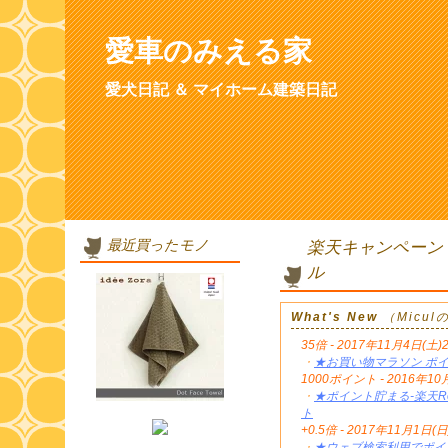
愛車のみえる家
愛犬日記 ＆ マイホーム建築日記
最近買ったモノ
楽天キャンペーン
ル
What's New
（Micu
35倍 - 2017年11月4日(土)
・
★お買い物マラソン ポイ
1000ポイント - 2016年
・
★ポイント貯まる-楽天Re
ト
+0.5倍 - 2017年11月1日(日
・
★ウェブ検索利用でポイン