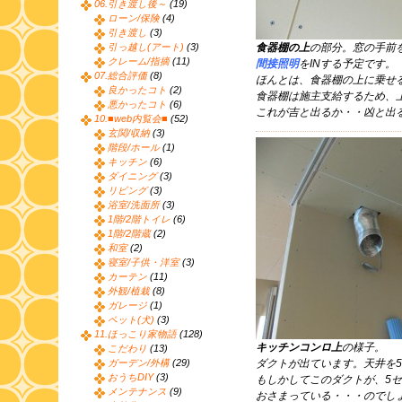
06.引き渡し後～
(19)
ローン/保険
(4)
引き渡し
(3)
引っ越し(アート)
(3)
食器棚の上
の部分。窓の手前
クレーム/指摘
(11)
間接照明
をINする予定です。
07.総合評価
(8)
ほんとは、食器棚の上に乗せ
良かったコト
(2)
食器棚は施主支給するため、
悪かったコト
(6)
これが吉と出るか・・凶と出
10.■web内覧会■
(52)
玄関/収納
(3)
階段/ホール
(1)
キッチン
(6)
ダイニング
(3)
リビング
(3)
浴室/洗面所
(3)
1階/2階トイレ
(6)
1階/2階蔵
(2)
和室
(2)
寝室/子供・洋室
(3)
カーテン
(11)
外観/植栽
(8)
ガレージ
(1)
ペット(犬)
(3)
11.ほっこり家物語
(128)
キッチンコンロ上
の様子。
こだわり
(13)
ガーデン/外構
(29)
ダクトが出ています。天井を
おうちDIY
(3)
もしかしてこのダクトが、5
メンテナンス
(9)
おさまっている・・・のでし