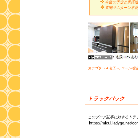
今後の予定と承諾
玄関サムターン不良
カテゴリ
:
04.着工～
,
ローン/税
トラックバック
このブログ記事に対するトラッ