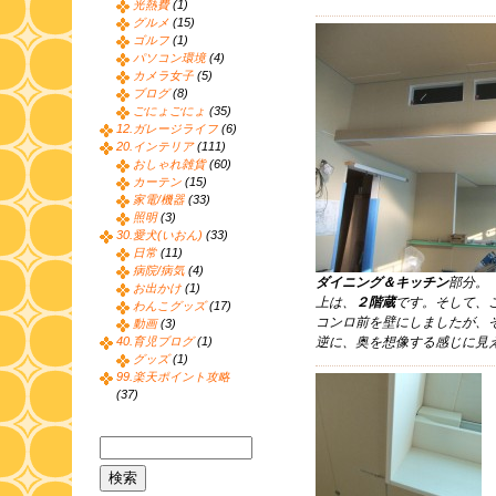
光熱費
(1)
グルメ
(15)
ゴルフ
(1)
パソコン環境
(4)
カメラ女子
(5)
ブログ
(8)
ごにょごにょ
(35)
12.ガレージライフ
(6)
20.インテリア
(111)
おしゃれ雑貨
(60)
カーテン
(15)
家電/機器
(33)
照明
(3)
30.愛犬(いおん)
(33)
日常
(11)
病院/病気
(4)
ダイニング＆キッチン
部分。
お出かけ
(1)
上は、
２階蔵
です。そして、
わんこグッズ
(17)
コンロ前を壁にしましたが、
動画
(3)
40.育児ブログ
(1)
逆に、奥を想像する感じに見
グッズ
(1)
99.楽天ポイント攻略
(37)