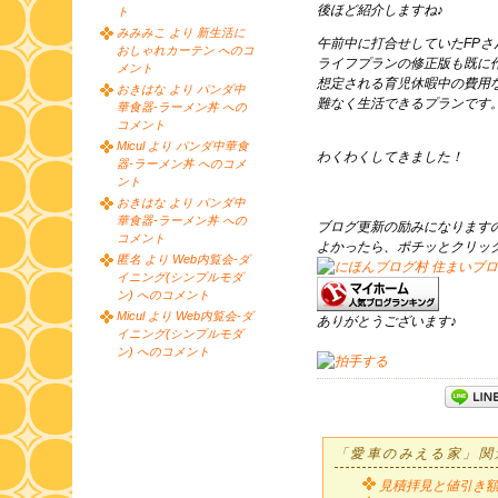
後ほど紹介しますね♪
ト
みみみこ より 新生活に
午前中に打合せしていたFPさ
おしゃれカーテン へのコ
ライフプランの修正版も既に
メント
想定される育児休暇中の費用
おきはな より パンダ中
難なく生活できるプランです
華食器-ラーメン丼 への
コメント
Micul より パンダ中華食
わくわくしてきました！
器-ラーメン丼 へのコメ
ント
おきはな より パンダ中
華食器-ラーメン丼 への
ブログ更新の励みになります
コメント
よかったら、ポチッとクリッ
匿名 より Web内覧会-ダ
イニング(シンプルモダ
ン) へのコメント
Micul より Web内覧会-ダ
ありがとうございます♪
イニング(シンプルモダ
ン) へのコメント
「愛車のみえる家」関
見積拝見と値引き