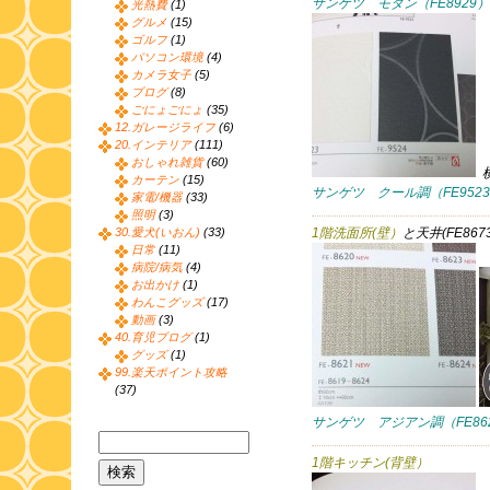
サンゲツ モダン（FE8929）
光熱費
(1)
グルメ
(15)
ゴルフ
(1)
パソコン環境
(4)
カメラ女子
(5)
ブログ
(8)
ごにょごにょ
(35)
12.ガレージライフ
(6)
20.インテリア
(111)
おしゃれ雑貨
(60)
カーテン
(15)
サンゲツ クール調（FE952
家電/機器
(33)
照明
(3)
30.愛犬(いおん)
(33)
1階洗面所(壁）
と天井(FE8673
日常
(11)
病院/病気
(4)
お出かけ
(1)
わんこグッズ
(17)
動画
(3)
40.育児ブログ
(1)
グッズ
(1)
99.楽天ポイント攻略
(37)
サンゲツ アジアン調（FE86
1階キッチン(背壁）