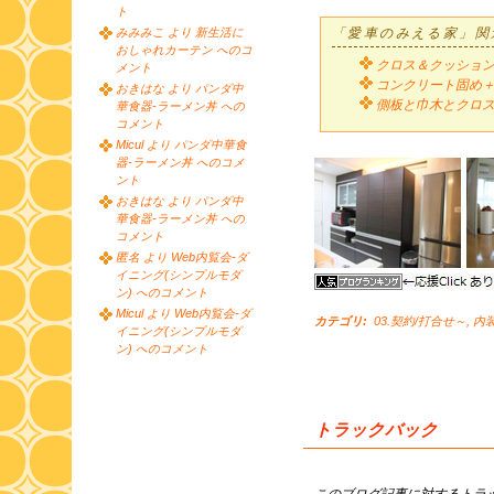
ト
みみみこ より 新生活に
「愛車のみえる家」関
おしゃれカーテン へのコ
クロス＆クッショ
メント
コンクリート固め
おきはな より パンダ中
側板と巾木とクロ
華食器-ラーメン丼 への
コメント
Micul より パンダ中華食
器-ラーメン丼 へのコメ
ント
おきはな より パンダ中
華食器-ラーメン丼 への
コメント
匿名 より Web内覧会-ダ
イニング(シンプルモダ
ン) へのコメント
Micul より Web内覧会-ダ
カテゴリ
:
03.契約/打合せ～
,
内装
イニング(シンプルモダ
ン) へのコメント
トラックバック
このブログ記事に対するトラッ