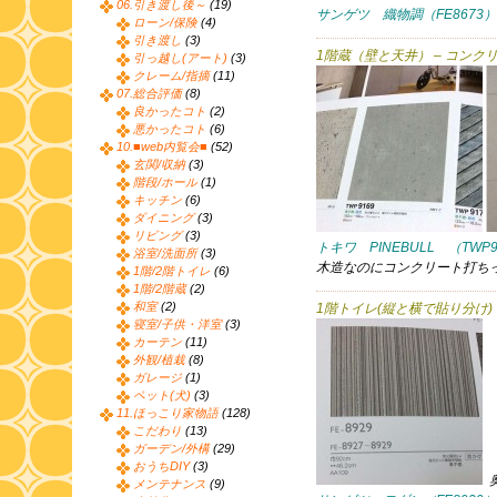
06.引き渡し後～
(19)
サンゲツ 織物調（FE8673）
ローン/保険
(4)
引き渡し
(3)
1階蔵（壁と天井） – コンク
引っ越し(アート)
(3)
クレーム/指摘
(11)
07.総合評価
(8)
良かったコト
(2)
悪かったコト
(6)
10.■web内覧会■
(52)
玄関/収納
(3)
階段/ホール
(1)
キッチン
(6)
ダイニング
(3)
リビング
(3)
トキワ PINEBULL （TWP9
浴室/洗面所
(3)
木造なのにコンクリート打ち
1階/2階トイレ
(6)
1階/2階蔵
(2)
和室
(2)
1階トイレ(縦と横で貼り分け)
寝室/子供・洋室
(3)
カーテン
(11)
外観/植栽
(8)
ガレージ
(1)
ペット(犬)
(3)
11.ほっこり家物語
(128)
こだわり
(13)
ガーデン/外構
(29)
おうちDIY
(3)
メンテナンス
(9)