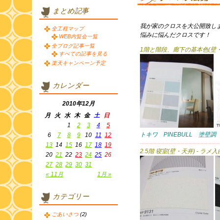
まとめ記事
我が家のクロスを大公開致し
全工程マップ
悩みに悩んだクロスです！
WEB内覧会一覧
全ブログ記事一覧
1階と階段、廊下の基本色(壁・
すべての記事を見る
楽天キャンペーン予定
カレンダー
2010年12月
月
火
水
木
金
土
日
1
2
3
4
5
トキワ PINEBULL 塗壁調（
6
7
8
9
10
11
12
13
14
15
16
17
18
19
2.5階 寝室(壁・天井) - ラメ入
20
21
22
23
24
25
26
27
28
29
30
31
« 11月
1月 »
カテゴリー
ごあいさつ
(2)