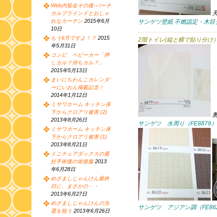
Web内覧会その後-バーチ
カルブラインドとおしゃ
れなカーテン
2015年6月
サンゲツ壁紙 不燃認定・木目クロ
10日
もう6月ですよ！？
2015
2階トイレ(縦と横で貼り分け
年5月31日
コンビ ベビーカー「押
しカル？持ちカル？」
2015年5月13日
まいにちわんこカレンダ
ーにいおん掲載記念！
2014年1月12日
ミサワホーム キッチン床
下からクロアリ被害 (2)
2013年8月26日
サンゲツ 水周り（FE8879）
ミサワホーム キッチン床
下からクロアリ被害 (1)
2013年8月21日
ミニチュアダックスの避
妊手術後の術後服
2013
年6月28日
めざましじゃんけん最終
日に、まさかの・・
2013年6月27日
めざましじゃんけんの当
サンゲツ アジアン調（FE86
選を狙う
2013年6月26日