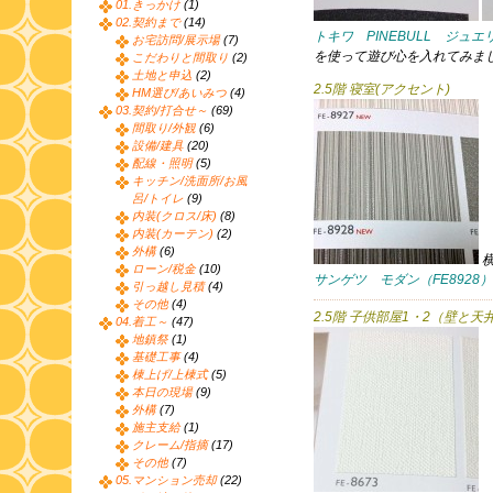
01.きっかけ
(1)
02.契約まで
(14)
トキワ PINEBULL ジュエ
お宅訪問/展示場
(7)
を使って遊び心を入れてみま
こだわりと間取り
(2)
土地と申込
(2)
2.5階 寝室(アクセント)
HM選び/あいみつ
(4)
03.契約/打合せ～
(69)
間取り/外観
(6)
設備/建具
(20)
配線・照明
(5)
キッチン/洗面所/お風
呂/トイレ
(9)
内装(クロス/床)
(8)
内装(カーテン)
(2)
外構
(6)
ローン/税金
(10)
サンゲツ モダン（FE8928）
引っ越し見積
(4)
その他
(4)
2.5階 子供部屋1・2（壁と天井
04.着工～
(47)
地鎮祭
(1)
基礎工事
(4)
棟上げ/上棟式
(5)
本日の現場
(9)
外構
(7)
施主支給
(1)
クレーム/指摘
(17)
その他
(7)
05.マンション売却
(22)