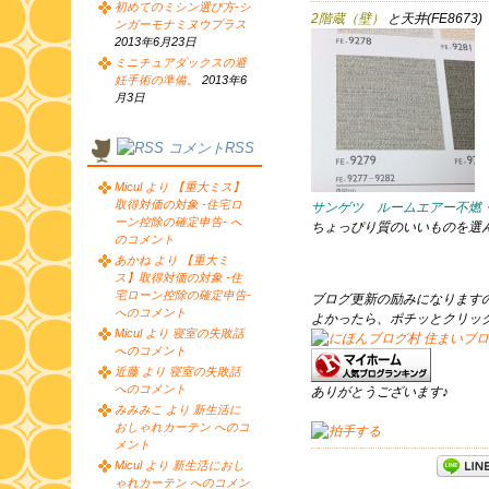
初めてのミシン選び方-シ
2階蔵（壁）
と天井(FE8673)
ンガーモナミヌウプラス
2013年6月23日
ミニチュアダックスの避
妊手術の準備。
2013年6
月3日
コメントRSS
Micul より 【重大ミス】
取得対価の対象 -住宅ロ
サンゲツ ルームエアー不燃・準
ーン控除の確定申告- へ
ちょっぴり質のいいものを選
のコメント
あかね より 【重大ミ
ス】取得対価の対象 -住
宅ローン控除の確定申告-
ブログ更新の励みになります
へのコメント
よかったら、ポチッとクリッ
Micul より 寝室の失敗話
へのコメント
近藤 より 寝室の失敗話
へのコメント
ありがとうございます♪
みみみこ より 新生活に
おしゃれカーテン へのコ
メント
Micul より 新生活におし
ゃれカーテン へのコメン