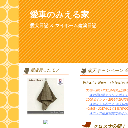
愛車のみえる家
愛犬日記 ＆ マイホーム建築日記
最近買ったモノ
楽天キャンペーン 
What's New
（Micul
35倍 - 2017年11月4日(土)20:
・
★お買い物マラソン ポイン
1000ポイント - 2016年1
・
★ポイント貯まる-楽天Reb
+0.5倍 - 2017年11月1日(日)0
・
★ウェブ検索利用でポイント
クロス大公開！