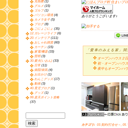
光熱費
(1)
グルメ
(15)
ゴルフ
(1)
パソコン環境
(4)
ありがとうございます♪
カメラ女子
(5)
ブログ
(8)
ごにょごにょ
(35)
12.ガレージライフ
(6)
20.インテリア
(111)
おしゃれ雑貨
(60)
カーテン
(15)
「愛車のみえる家」関
家電/機器
(33)
照明
(3)
オープンハウス２
30.愛犬(いおん)
(33)
初・オープンハウス(
日常
(11)
夜中もオープンハウス
病院/病気
(4)
お出かけ
(1)
わんこグッズ
(17)
動画
(3)
40.育児ブログ
(1)
グッズ
(1)
99.楽天ポイント攻略
(37)
カテゴリ
:
03.契約/打合せ～
,
05