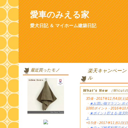
愛車のみえる家
愛犬日記 ＆ マイホーム建築日記
最近買ったモノ
楽天キャンペーン
ル
What's New
（Micu
35倍 - 2017年11月4日(土)
・
★お買い物マラソン ポイ
1000ポイント - 2016年
・
★ポイント貯まる-楽天Re
ト
+0.5倍 - 2017年11月1日(日
・
★ウェブ検索利用でポイン