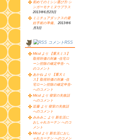
初めてのミシン選び方-シ
ンガーモナミヌウプラス
2013年6月23日
ミニチュアダックスの避
妊手術の準備。
2013年6
月3日
コメントRSS
Micul より 【重大ミス】
取得対価の対象 -住宅ロ
ーン控除の確定申告- へ
のコメント
あかね より 【重大ミ
ス】取得対価の対象 -住
宅ローン控除の確定申告-
へのコメント
Micul より 寝室の失敗話
へのコメント
近藤 より 寝室の失敗話
へのコメント
みみみこ より 新生活に
おしゃれカーテン へのコ
メント
Micul より 新生活におし
ゃれカーテン へのコメン