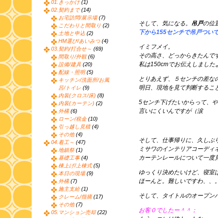
01.きっかけ
(1)
02.契約まで
(14)
お宅訪問/展示場
(7)
そして、気になる。
吊戸
の位
こだわりと間取り
(2)
下から155センチで吊戸つい
土地と申込
(2)
HM選び/あいみつ
(4)
イミフメイ。
03.契約/打合せ～
(69)
その高さ、どっからきたんで
間取り/外観
(6)
私は150cmでお伝えしました
設備/建具
(20)
配線・照明
(5)
とりあえず、５センチの差な
キッチン/洗面所/お風
明日、現地を見て判断するこ
呂/トイレ
(9)
内装(クロス/床)
(8)
5センチ下げたいからって、
内装(カーテン)
(2)
言いにくいんですが（涙
外構
(6)
ローン/税金
(10)
引っ越し見積
(4)
その他
(4)
そして、仕事帰りに、久しぶ
04.着工～
(47)
ミサワのインテリアコーディ
地鎮祭
(1)
カーテンレールについて一度
基礎工事
(4)
棟上げ/上棟式
(5)
ゆっくり決めたいけど、寝室
本日の現場
(9)
ほーんと。難しいですわ、、
外構
(7)
施主支給
(1)
そして、タイトルのオープン
クレーム/指摘
(17)
その他
(7)
お客０でしたー＾＾；
05.マンション売却
(22)