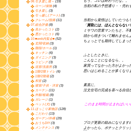
もう、コレは終わったな。。
06.引き渡し後～
(19)
当初の私の予想通り・・売れ
ローン/保険
(4)
引き渡し
(3)
引っ越し(アート)
(3)
当初から覚悟はしていたつも
クレーム/指摘
(11)
07.総合評価
(8)
「
買取には、ほんとならない
良かったコト
(2)
ミサワの営業マンたちと、不
悪かったコト
(6)
頭から焼きついて離れません
10.■web内覧会■
(52)
ちょっとでも期待してしまっ
玄関/収納
(3)
階段/ホール
(1)
キッチン
(6)
ふとしたときに、
ダイニング
(3)
こんなことになるなら、。
リビング
(3)
家買ってなかった方がよかっ
浴室/洗面所
(3)
思いはじめることが多くなり
1階/2階トイレ
(6)
1階/2階蔵
(2)
和室
(2)
素直に、
寝室/子供・洋室
(3)
注文住宅の完成を喜べる自信
カーテン
(11)
外観/植栽
(8)
ガレージ
(1)
このまま時間が止まればいい
ペット(犬)
(3)
11.ほっこり家物語
(128)
こだわり
(13)
ガーデン/外構
(29)
ブログ更新の励みになります
おうちDIY
(3)
メンテナンス
(9)
よかったら、ポチッとクリッ