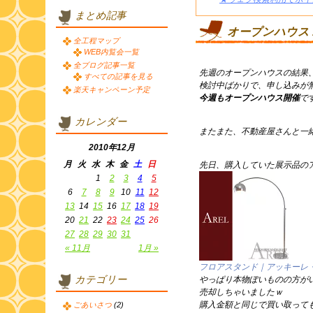
まとめ記事
オープンハウス
全工程マップ
WEB内覧会一覧
全ブログ記事一覧
先週のオープンハウスの結果
すべての記事を見る
検討中ばかりで、申し込みが
楽天キャンペーン予定
今週もオープンハウス開催
で
カレンダー
またまた、不動産屋さんと一
2010年12月
月
火
水
木
金
土
日
先日、購入していた展示品の
1
2
3
4
5
6
7
8
9
10
11
12
13
14
15
16
17
18
19
20
21
22
23
24
25
26
27
28
29
30
31
« 11月
1月 »
フロアスタンド｜アッキーレ
カテゴリー
やっぱり本物ぽいものの方が
売却しちゃいましたｗ
購入金額と同じで買い取って
ごあいさつ
(2)