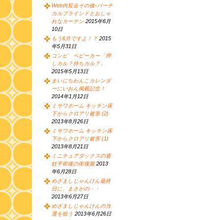
Web内覧会その後-バーチ
カルブラインドとおしゃ
れなカーテン
2015年6月
10日
もう6月ですよ！？
2015
年5月31日
コンビ ベビーカー「押
しカル？持ちカル？」
2015年5月13日
まいにちわんこカレンダ
ーにいおん掲載記念！
2014年1月12日
ミサワホーム キッチン床
下からクロアリ被害 (2)
2013年8月26日
ミサワホーム キッチン床
下からクロアリ被害 (1)
2013年8月21日
ミニチュアダックスの避
妊手術後の術後服
2013
年6月28日
めざましじゃんけん最終
日に、まさかの・・
2013年6月27日
めざましじゃんけんの当
選を狙う
2013年6月26日