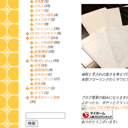
光熱費
(1)
グルメ
(15)
ゴルフ
(1)
パソコン環境
(4)
カメラ女子
(5)
ブログ
(8)
ごにょごにょ
(35)
12.ガレージライフ
(6)
20.インテリア
(111)
おしゃれ雑貨
(60)
カーテン
(15)
家電/機器
(33)
照明
(3)
30.愛犬(いおん)
(33)
日常
(11)
病院/病気
(4)
値段と手入れの楽さを考えて
お出かけ
(1)
わんこグッズ
(17)
全部フローリングのミサワビ
動画
(3)
40.育児ブログ
(1)
グッズ
(1)
99.楽天ポイント攻略
ブログ更新の励みになります
(37)
よかったら、ポチッとクリッ
ありがとうございます♪