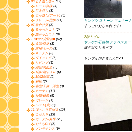
06.引き渡し後～
(19)
ローン/保険
(4)
引き渡し
(3)
引っ越し(アート)
(3)
クレーム/指摘
(11)
サンゲツ ストーン マルキーナ（
07.総合評価
(8)
すっごいおしゃれです♪
良かったコト
(2)
悪かったコト
(6)
2階トイレ
10.■web内覧会■
(52)
サンゲツ石目柄 アラベスカート
玄関/収納
(3)
継ぎ目なしタイプ
階段/ホール
(1)
キッチン
(6)
ダイニング
(3)
サンプル頂きました(^-^)
リビング
(3)
浴室/洗面所
(3)
1階/2階トイレ
(6)
1階/2階蔵
(2)
和室
(2)
寝室/子供・洋室
(3)
カーテン
(11)
外観/植栽
(8)
ガレージ
(1)
ペット(犬)
(3)
11.ほっこり家物語
(128)
こだわり
(13)
ガーデン/外構
(29)
おうちDIY
(3)
メンテナンス
(9)