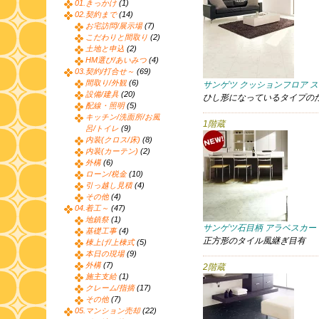
01.きっかけ
(1)
02.契約まで
(14)
お宅訪問/展示場
(7)
こだわりと間取り
(2)
土地と申込
(2)
HM選び/あいみつ
(4)
03.契約/打合せ～
(69)
間取り/外観
(6)
サンゲツ クッションフロア ス
設備/建具
(20)
ひし形になっているタイプの
配線・照明
(5)
キッチン/洗面所/お風
1階蔵
呂/トイレ
(9)
内装(クロス/床)
(8)
内装(カーテン)
(2)
外構
(6)
ローン/税金
(10)
引っ越し見積
(4)
その他
(4)
04.着工～
(47)
地鎮祭
(1)
サンゲツ石目柄 アラベスカート
基礎工事
(4)
正方形のタイル風継ぎ目有
棟上げ/上棟式
(5)
本日の現場
(9)
外構
(7)
2階蔵
施主支給
(1)
クレーム/指摘
(17)
その他
(7)
05.マンション売却
(22)