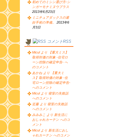
初めてのミシン選び方-シ
ンガーモナミヌウプラス
2013年6月23日
ミニチュアダックスの避
妊手術の準備。
2013年6
月3日
コメントRSS
Micul より 【重大ミス】
取得対価の対象 -住宅ロ
ーン控除の確定申告- へ
のコメント
あかね より 【重大ミ
ス】取得対価の対象 -住
宅ローン控除の確定申告-
へのコメント
Micul より 寝室の失敗話
へのコメント
近藤 より 寝室の失敗話
へのコメント
みみみこ より 新生活に
おしゃれカーテン へのコ
メント
Micul より 新生活におし
ゃれカーテン へのコメン