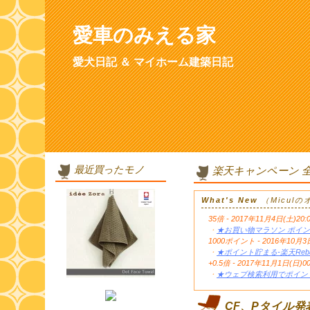
愛車のみえる家
愛犬日記 ＆ マイホーム建築日記
最近買ったモノ
楽天キャンペーン 
What's New
（Micul
35倍 - 2017年11月4日(土)20:
・
★お買い物マラソン ポイン
1000ポイント - 2016年1
・
★ポイント貯まる-楽天Reb
+0.5倍 - 2017年11月1日(日)0
・
★ウェブ検索利用でポイント
CF、Pタイル発