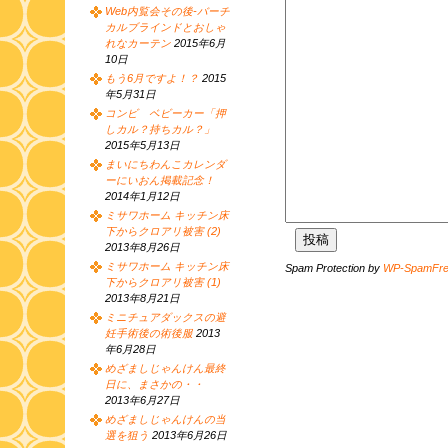
Web内覧会その後-バーチ
カルブラインドとおしゃ
れなカーテン
2015年6月
10日
もう6月ですよ！？
2015
年5月31日
コンビ ベビーカー「押
しカル？持ちカル？」
2015年5月13日
まいにちわんこカレンダ
ーにいおん掲載記念！
2014年1月12日
ミサワホーム キッチン床
下からクロアリ被害 (2)
2013年8月26日
ミサワホーム キッチン床
Spam Protection by
WP-SpamFr
下からクロアリ被害 (1)
2013年8月21日
ミニチュアダックスの避
妊手術後の術後服
2013
年6月28日
めざましじゃんけん最終
日に、まさかの・・
2013年6月27日
めざましじゃんけんの当
選を狙う
2013年6月26日